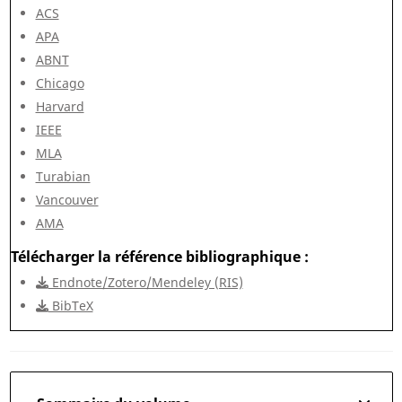
ACS
APA
ABNT
Chicago
Harvard
IEEE
MLA
Turabian
Vancouver
AMA
Télécharger la référence bibliographique
Endnote/Zotero/Mendeley (RIS)
BibTeX