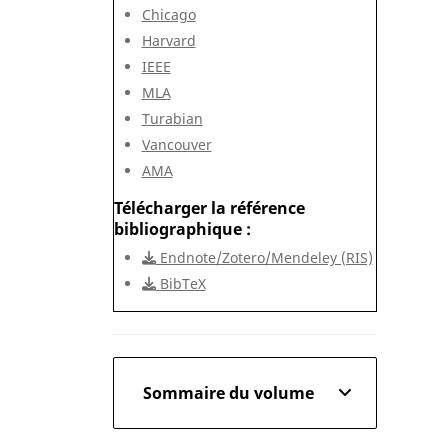
Chicago
Harvard
IEEE
MLA
Turabian
Vancouver
AMA
Télécharger la référence
bibliographique
Endnote/Zotero/Mendeley (RIS)
BibTeX
Sommaire du volume