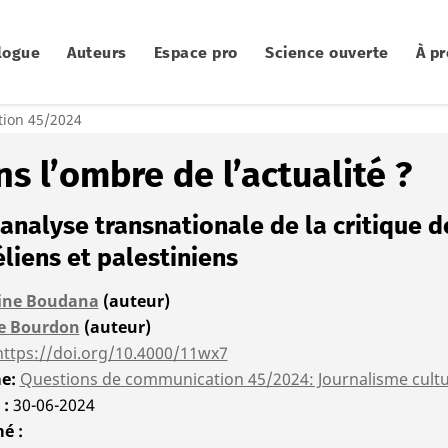
logue
Auteurs
Espace pro
Science ouverte
À p
ion 45/2024
s l’ombre de l’actualité ?
analyse transnationale de la critique d
éliens et palestiniens
ine Boudana
(auteur)
e Bourdon
(auteur)
https://doi.org/10.4000/11wx7
me
Questions de communication 45/2024: Journalisme cultu
é
30-06-2024
mé