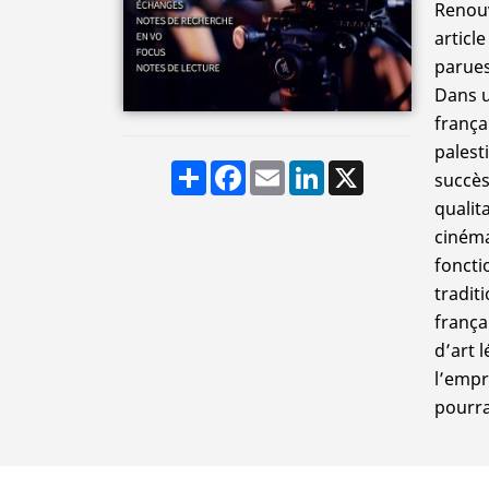
Renouv
article
parues
Dans u
frança
palest
Share
Facebook
Email
LinkedIn
X
succès
qualita
cinéma
foncti
tradit
frança
d’art 
l’empr
pourra