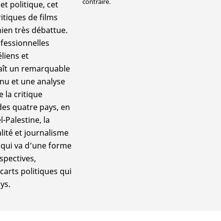
contraire.
t politique, cet
ritiques de films
nien très débattue.
fessionnelles
liens et
naît un remarquable
enu et une analyse
e la critique
des quatre pays, en
-Palestine, la
lité et journalisme
 qui va d’une forme
spectives,
écarts politiques qui
ys.