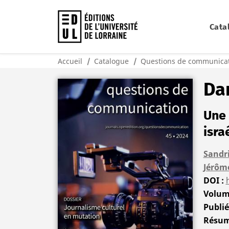
Cata
Accueil
Catalogue
Questions de communicat
Dan
Une 
isra
Sandr
Jérôm
DOI
Volu
Publi
Résu