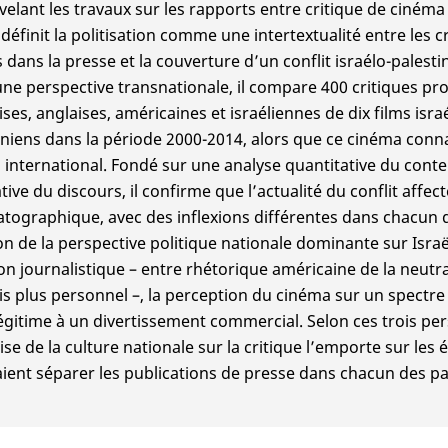
elant les travaux sur les rapports entre critique de cinéma e
 définit la politisation comme une intertextualité entre les c
 dans la presse et la couverture d’un conflit israélo-palesti
ne perspective transnationale, il compare 400 critiques pro
ises, anglaises, américaines et israéliennes de dix films israé
iniens dans la période 2000-2014, alors que ce cinéma con
 international. Fondé sur une analyse quantitative du cont
tive du discours, il confirme que l’actualité du conflit affect
tographique, avec des inflexions différentes dans chacun 
on de la perspective politique nationale dominante sur Israël
ion journalistique – entre rhétorique américaine de la neutra
is plus personnel –, la perception du cinéma sur un spectre
légitime à un divertissement commercial. Selon ces trois per
ise de la culture nationale sur la critique l’emporte sur les 
ient séparer les publications de presse dans chacun des pa