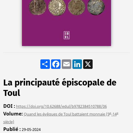
Share
Facebook
Email
LinkedIn
X
La principauté épiscopale de
Toul
DOI
https://doi.org/10.62688/edul/b9782384510788/06
Volume
e
e
Quand les évêques de Toul battaient monnaie (9
-14
siècle)
Publié
29-05-2024