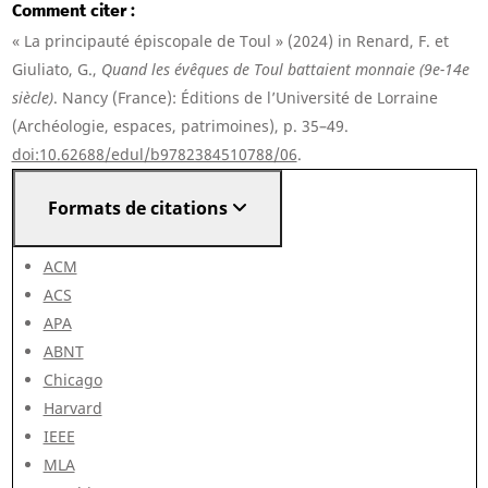
Comment citer
« La principauté épiscopale de Toul » (2024) in Renard, F. et
Giuliato, G.,
Quand les évêques de Toul battaient monnaie (9e-14e
siècle)
. Nancy (France): Éditions de l’Université de Lorraine
(Archéologie, espaces, patrimoines), p. 35–49.
doi:10.62688/edul/b9782384510788/06
.
Formats de citations
ACM
ACS
APA
ABNT
Chicago
Harvard
IEEE
MLA