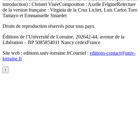
introduction) : Christel Visée
Composition : Axelle Felgine
Relecture
de la version française : Virginia de la Cruz Lichet, Luis Carlos Toro
Tamayo et Emmanuelle Sinardet
Droits de reproduction réservés pour tous pays.
Éditions de l’Université de Lorraine, 2026
42-44, avenue de la
Libération – BP 50858
54011 Nancy cedex
France
Site web : editions.univ-lorraine.fr
Courriel :
editions-contact@univ-
lorraine.fr
i