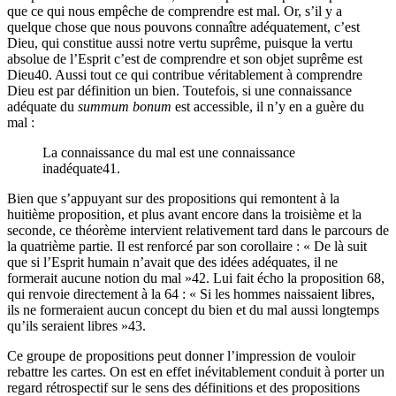
que ce qui nous empêche de comprendre est mal. Or, s’il y a
quelque chose que nous pouvons connaître adéquatement, c’est
Dieu, qui constitue aussi notre vertu suprême, puisque la vertu
absolue de l’Esprit c’est de comprendre et son objet suprême est
Dieu
40
. Aussi tout ce qui contribue véritablement à comprendre
Dieu est par définition un bien. Toutefois, si une connaissance
adéquate du
summum bonum
est accessible, il n’y en a guère du
mal :
La connaissance du mal est une connaissance
inadéquate
41
.
Bien que s’appuyant sur des propositions qui remontent à la
huitième proposition, et plus avant encore dans la troisième et la
seconde, ce théorème intervient relativement tard dans le parcours de
la quatrième partie. Il est renforcé par son corollaire : « De là suit
que si l’Esprit humain n’avait que des idées adéquates, il ne
formerait aucune notion du mal »
42
. Lui fait écho la proposition 68,
qui renvoie directement à la 64 : « Si les hommes naissaient libres,
ils ne formeraient aucun concept du bien et du mal aussi longtemps
qu’ils seraient libres »
43
.
Ce groupe de propositions peut donner l’impression de vouloir
rebattre les cartes. On est en effet inévitablement conduit à porter un
regard rétrospectif sur le sens des définitions et des propositions