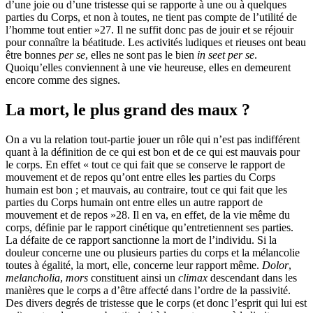
d’une joie ou d’une tristesse qui se rapporte à une ou à quelques
parties du Corps, et non à toutes, ne tient pas compte de l’utilité de
l’homme tout entier »
27
. Il ne suffit donc pas de jouir et se réjouir
pour connaître la béatitude. Les activités ludiques et rieuses ont beau
être bonnes
per se
, elles ne sont pas le bien
in se
et per se
.
Quoiqu’elles conviennent à une vie heureuse, elles en demeurent
encore comme des signes.
L
a mort, le plus grand des maux ?
On a vu la relation tout-partie jouer un rôle qui n’est pas indifférent
quant à la définition de ce qui est bon et de ce qui est mauvais pour
le corps. En effet « tout ce qui fait que se conserve le rapport de
mouvement et de repos qu’ont entre elles les parties du Corps
humain est bon ; et mauvais, au contraire, tout ce qui fait que les
parties du Corps humain ont entre elles un autre rapport de
mouvement et de repos »
28
. Il en va, en effet, de la vie même du
corps, définie par le rapport cinétique qu’entretiennent ses parties.
La défaite de ce rapport sanctionne la mort de l’individu. Si la
douleur concerne une ou plusieurs parties du corps et la mélancolie
toutes à égalité, la mort, elle, concerne leur rapport même.
Dolor
,
melancholia
,
mors
constituent ainsi un
climax
descendant dans les
manières que le corps a d’être affecté dans l’ordre de la passivité.
Des divers degrés de tristesse que le corps (et donc l’esprit qui lui est