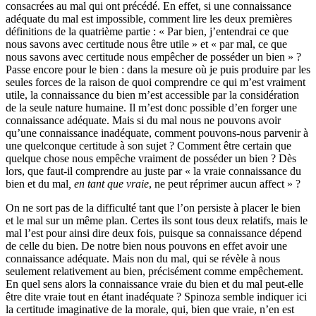
consacrées au mal qui ont précédé. En effet, si une connaissance
adéquate du mal est impossible, comment lire les deux premières
définitions de la quatrième partie : « Par bien, j’entendrai ce que
nous savons avec certitude nous être utile » et « par mal, ce que
nous savons avec certitude nous empêcher de posséder un bien » ?
Passe encore pour le bien : dans la mesure où je puis produire par les
seules forces de la raison de quoi comprendre ce qui m’est vraiment
utile, la connaissance du bien m’est accessible par la considération
de la seule nature humaine. Il m’est donc possible d’en forger une
connaissance adéquate. Mais si du mal nous ne pouvons avoir
qu’une connaissance inadéquate, comment pouvons-nous parvenir à
une quelconque certitude à son sujet ? Comment être certain que
quelque chose nous empêche vraiment de posséder un bien ? Dès
lors, que faut-il comprendre au juste par « la vraie connaissance du
bien et du mal
, en tant que vraie
, ne peut réprimer aucun affect » ?
On ne sort pas de la difficulté tant que l’on persiste à placer le bien
et le mal sur un même plan. Certes ils sont tous deux relatifs, mais le
mal l’est pour ainsi dire deux fois, puisque sa connaissance dépend
de celle du bien. De notre bien nous pouvons en effet avoir une
connaissance adéquate. Mais non du mal, qui se révèle à nous
seulement relativement au bien, précisément comme empêchement.
En quel sens alors la connaissance vraie du bien et du mal peut-elle
être dite vraie tout en étant inadéquate ? Spinoza semble indiquer ici
la certitude imaginative de la morale, qui, bien que vraie, n’en est