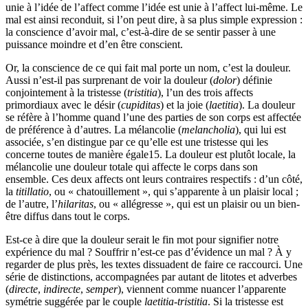
unie à l’idée de l’affect comme l’idée est unie à l’affect lui-même. Le
mal est ainsi reconduit, si l’on peut dire, à sa plus simple expression :
la conscience d’avoir mal, c’est-à-dire de se sentir passer à une
puissance moindre et d’en être conscient.
Or, la conscience de ce qui fait mal porte un nom, c’est la douleur.
Aussi n’est-il pas surprenant de voir la douleur (
dolor
) définie
conjointement à la tristesse (
tristitia
), l’un des trois affects
primordiaux avec le désir (
cupiditas
) et la joie (
laetitia
). La douleur
se réfère à l’homme quand l’une des parties de son corps est affectée
de préférence à d’autres. La mélancolie (
melancholia
), qui lui est
associée, s’en distingue par ce qu’elle est une tristesse qui les
concerne toutes de manière égale
15
. La douleur est plutôt locale, la
mélancolie une douleur totale qui affecte le corps dans son
ensemble. Ces deux affects ont leurs contraires respectifs : d’un côté,
la
titillatio
, ou « chatouillement », qui s’apparente à un plaisir local ;
de l’autre, l’
hilaritas
, ou « allégresse », qui est un plaisir ou un bien-
être diffus dans tout le corps.
Est-ce à dire que la douleur serait le fin mot pour signifier notre
expérience du mal ? Souffrir n’est-ce pas d’évidence un mal ? À y
regarder de plus près, les textes dissuadent de faire ce raccourci. Une
série de distinctions, accompagnées par autant de litotes et adverbes
(
directe
,
indirecte
,
semper
), viennent comme nuancer l’apparente
symétrie suggérée par le couple
laetitia-tristitia
. Si la tristesse est