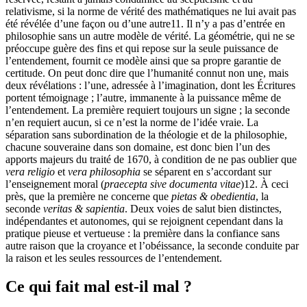
relativisme, si la norme de vérité des mathématiques ne lui avait pas
été révélée d’une façon ou d’une autre
11
. Il n’y a pas d’entrée en
philosophie sans un autre modèle de vérité. La géométrie, qui ne se
préoccupe guère des fins et qui repose sur la seule puissance de
l’entendement, fournit ce modèle ainsi que sa propre garantie de
certitude. On peut donc dire que l’humanité connut non une, mais
deux révélations : l’une, adressée à l’imagination, dont les Écritures
portent témoignage ; l’autre, immanente à la puissance même de
l’entendement. La première requiert toujours un signe ; la seconde
n’en requiert aucun, si ce n’est la norme de l’idée vraie. La
séparation sans subordination de la théologie et de la philosophie,
chacune souveraine dans son domaine, est donc bien l’un des
apports majeurs du traité de 1670, à condition de ne pas oublier que
vera religio
et
vera philosophia
se séparent en s’accordant sur
l’enseignement moral (
praecepta sive documenta vitae
)
12
. À ceci
près, que la première ne concerne que
pietas & obedientia
, la
seconde
veritas & sapientia
. Deux voies de salut bien distinctes,
indépendantes et autonomes, qui se rejoignent cependant dans la
pratique pieuse et vertueuse : la première dans la confiance sans
autre raison que la croyance et l’obéissance, la seconde conduite par
la raison et les seules ressources de l’entendement.
C
e qui fait mal est-il mal ?