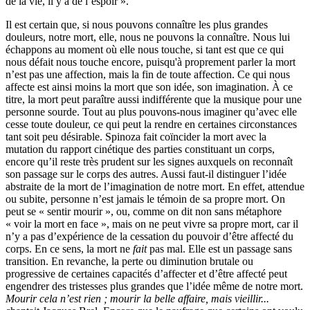
de la vie, il y a de l’espoir ».
Il est certain que, si nous pouvons connaître les plus grandes
douleurs, notre mort, elle, nous ne pouvons la connaître. Nous lui
échappons au moment où elle nous touche, si tant est que ce qui
nous défait nous touche encore, puisqu'à proprement parler la mort
n’est pas une affection, mais la fin de toute affection. Ce qui nous
affecte est ainsi moins la mort que son idée, son imagination. À ce
titre, la mort peut paraître aussi indifférente que la musique pour une
personne sourde. Tout au plus pouvons-nous imaginer qu’avec elle
cesse toute douleur, ce qui peut la rendre en certaines circonstances
tant soit peu désirable. Spinoza fait coïncider la mort avec la
mutation du rapport cinétique des parties constituant un corps,
encore qu’il reste très prudent sur les signes auxquels on reconnaît
son passage sur le corps des autres. Aussi faut-il distinguer l’idée
abstraite de la mort de l’imagination de notre mort. En effet, attendue
ou subite, personne n’est jamais le témoin de sa propre mort. On
peut se « sentir mourir », ou, comme on dit non sans métaphore
« voir la mort en face », mais on ne peut vivre sa propre mort, car il
n’y a pas d’expérience de la cessation du pouvoir d’être affecté du
corps. En ce sens, la mort ne
fait
pas mal. Elle est un passage sans
transition. En revanche, la perte ou diminution brutale ou
progressive de certaines capacités d’affecter et d’être affecté peut
engendrer des tristesses plus grandes que l’idée même de notre mort.
Mourir cela n’est rien ; mourir la belle affaire, mais vieillir...