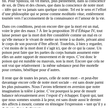
fin. Pour Spinoza, on vit mieux, plus pleinement, dans la conscience
de soi, de Dieu et des choses, que dans la conscience de notre mort
– idée qui ne va jamais sans quelque crainte. Tel est le sens et l’effort
d’une philosophie qui se pense comme
meditatio vitae
, entièrement
tournée vers l’accroissement de la connaissance et l’amour de la vie.
Dans ces conditions, peut-on encore dire que la mort est un mal,
voire le pire des maux ? À lire la proposition 39 d’
Éthique
IV, tout
laisse penser que la mort doit être considérée comme un mal en ce
qu’elle menace le vivant de mettre un terme à sa durée, privant ainsi
le corps de son pouvoir d’être affecté. Toutefois, à bien y regarder,
c’est moins de la mort dont il s’agit ici, que de ce qui la cause. Un
poison peut faire que les parties du corps humain assument entre
elles un autre rapport de mouvement et de repos. C’est donc le
poison qui est nuisible ou mauvais, non la mort. Encore que cela ne
soit vrai que relativement : la même substance peut être mortelle
pour certains, bénéfique pour d’autres.
Il reste que de toutes les peurs, celle de notre mort – et peut-être
davantage encore celle de notre mort sociale – est sans doute parmi
les plus puissantes. Nous l’avons tellement en aversion que notre
imagination la tolère à peine. C’est pourquoi la peur de mourir
balance nécessairement avec l’espoir d’y échapper. Espoir qui, tant
que nous sommes soumis à la peur, est sans doute aussi le dernier
des affects à mourir, comme en témoigne l'expression « tant qu’il y a