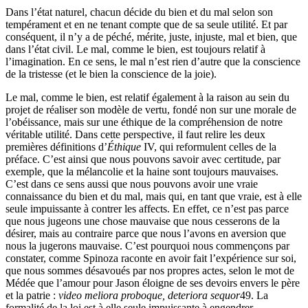
Dans l’état naturel, chacun décide du bien et du mal selon son
tempérament et en ne tenant compte que de sa seule utilité. Et par
conséquent, il n’y a de péché, mérite, juste, injuste, mal et bien, que
dans l’état civil. Le mal, comme le bien, est toujours relatif à
l’imagination. En ce sens, le mal n’est rien d’autre que la conscience
de la tristesse (et le bien la conscience de la joie).
Le mal, comme le bien, est relatif également à la raison au sein du
projet de réaliser son modèle de vertu, fondé non sur une morale de
l’obéissance, mais sur une éthique de la compréhension de notre
véritable utilité. Dans cette perspective, il faut relire les deux
premières définitions d’
Éthique
IV, qui reformulent celles de la
préface. C’est ainsi que nous pouvons savoir avec certitude, par
exemple, que la mélancolie et la haine sont toujours mauvaises.
C’est dans ce sens aussi que nous pouvons avoir une vraie
connaissance du bien et du mal, mais qui, en tant que vraie, est à elle
seule impuissante à contrer les affects. En effet, ce n’est pas parce
que nous jugeons une chose mauvaise que nous cesserons de la
désirer, mais au contraire parce que nous l’avons en aversion que
nous la jugerons mauvaise. C’est pourquoi nous commençons par
constater, comme Spinoza raconte en avoir fait l’expérience sur soi,
que nous sommes désavoués par nos propres actes, selon le mot de
Médée que l’amour pour Jason éloigne de ses devoirs envers le père
et la patrie :
video meliora proboque, deteriora sequor
49
. La
formalité de la loi est à elle seule impuissante à engendrer