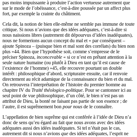
pas moins impuissante à produire l’action vertueuse autrement que
sur le mode de l’obéissance, c’est-à-dire poussée par un affect plus
fort, par exemple la crainte du châtiment.
Cela dit, la notion de bien elle-même ne semble pas immune de toute
critique. Si nous n’avions que des idées adéquates, c’est-à-dire si
nous naissions libres (autrement dit dépourvus d’idées inadéquates),
nous ne formerions aucun concept du mal et « par conséquent –
ajoute Spinoza – (puisque bien et mal sont des corrélats) du bien non
plus »
44
. Bien que l’hypothèse soit, comme s’empresse de le
préciser Spinoza,
inconcevable
« si ce n’est en prêtant attention à la
seule nature humaine (ou plutôt à Dieu en tant qu’il est cause de
l’existence de l’homme) »
45
, elle recouvre pourtant un double
intérêt : philosophique d’abord, scripturaire ensuite, car il renvoie
directement au récit adamique de la connaissance du bien et du mal.
On retrouvera l’interprétation de l’histoire du premier homme au
chapitre IV du
Traité théologico-politique
. Pour se cantonner ici au
seul point de vue philosophique, d’un côté, le bien n’est pas un
attribut de Dieu, la bonté ne faisant pas partie de son essence ; de
l’autre, il est suprêmement bon
pour nous
de le connaître.
L’appellation de bien suprême qui est conférée à l’idée de Dieu n’a
donc de sens qu’eu égard au fait que nous avons avec des idées
adéquates aussi des idées inadéquates. Si tel n’était pas le cas,
autrement dit si nous n’avions
que
des idées adéquates, l’esprit ne