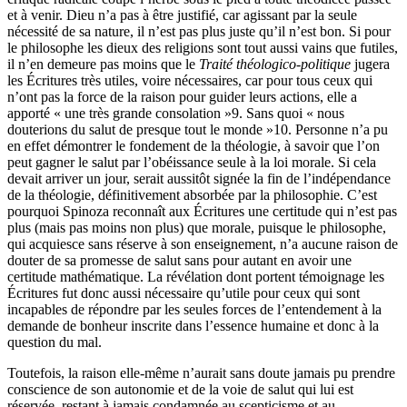
et à venir. Dieu n’a pas à être justifié, car agissant par la seule
nécessité de sa nature, il n’est pas plus juste qu’il n’est bon. Si pour
le philosophe les dieux des religions sont tout aussi vains que futiles,
il n’en demeure pas moins que le
Traité théologico-politique
jugera
les Écritures très utiles, voire nécessaires, car pour tous ceux qui
n’ont pas la force de la raison pour guider leurs actions, elle a
apporté « une très grande consolation »
9
. Sans quoi « nous
douterions du salut de presque tout le monde »
10
. Personne n’a pu
en effet démontrer le fondement de la théologie, à savoir que l’on
peut gagner le salut par l’obéissance seule à la loi morale. Si cela
devait arriver un jour, serait aussitôt signée la fin de l’indépendance
de la théologie, définitivement absorbée par la philosophie. C’est
pourquoi Spinoza reconnaît aux Écritures une certitude qui n’est pas
plus (mais pas moins non plus) que morale, puisque le philosophe,
qui acquiesce sans réserve à son enseignement, n’a aucune raison de
douter de sa promesse de salut sans pour autant en avoir une
certitude mathématique. La révélation dont portent témoignage les
Écritures fut donc aussi nécessaire qu’utile pour ceux qui sont
incapables de répondre par les seules forces de l’entendement à la
demande de bonheur inscrite dans l’essence humaine et donc à la
question du mal.
Toutefois, la raison elle-même n’aurait sans doute jamais pu prendre
conscience de son autonomie et de la voie de salut qui lui est
réservée, restant à jamais condamnée au scepticisme et au