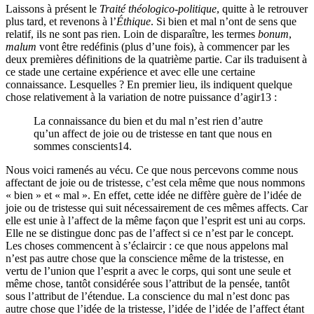
Laissons à présent le
Traité théologico-politique
, quitte à le retrouver
plus tard, et revenons à l’
Éthique
. Si bien et mal n’ont de sens que
relatif, ils ne sont pas rien. Loin de disparaître, les termes
bonum
,
malum
vont être redéfinis (plus d’une fois), à commencer par les
deux premières définitions de la quatrième partie. Car ils traduisent à
ce stade une certaine expérience et avec elle une certaine
connaissance. Lesquelles ? En premier lieu, ils indiquent quelque
chose relativement à la variation de notre puissance d’agir
13
:
La connaissance du bien et du mal n’est rien d’autre
qu’un affect de joie ou de tristesse en tant que nous en
sommes conscients
14
.
Nous voici ramenés au vécu. Ce que nous percevons comme nous
affectant de joie ou de tristesse, c’est cela même que nous nommons
« bien » et « mal ». En effet, cette idée ne diffère guère de l’idée de
joie ou de tristesse qui suit nécessairement de ces mêmes affects. Car
elle est unie à l’affect de la même façon que l’esprit est uni au corps.
Elle ne se distingue donc pas de l’affect si ce n’est par le concept.
Les choses commencent à s’éclaircir : ce que nous appelons mal
n’est pas autre chose que la conscience même de la tristesse, en
vertu de l’union que l’esprit a avec le corps, qui sont une seule et
même chose, tantôt considérée sous l’attribut de la pensée, tantôt
sous l’attribut de l’étendue. La conscience du mal n’est donc pas
autre chose que l’idée de la tristesse, l’idée de l’idée de l’affect étant