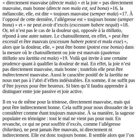
« directement mauvaise (
directe mala
) » et la joie « pas directement
mauvaise, mais bonne (
directe non mala est, sed bona
) »
16
, la
mélancolie, elle, est dite « toujours mauvaise (
semper mala
) »
17
. À
l’opposé de cette dernière, l’allégresse est « toujours bonne (
semper
bona
) » et « ne peut avoir d’excès (
excessum habere nequit
) »
18
.
Or, tel n’est pas le cas de la douleur qui, opposée à la
titillatio
,
répond à une autre nature. Le chatouillement, en effet, « peut être
excessif et être mauvais (
excessum habere potest et mala esse
) »,
alors que la douleur, elle, « peut être bonne (
potest esse bonus
) dans
la mesure où le chatouillement ou joie est mauvais (
quatenus
titillatio seu laetitia est mala
) »
19
. Voilà qui invite à une certaine
prudence quant à qualifier la douleur de mal. En effet, la joie n’est
pas directement mauvaise, mais bonne ; toutefois elle peut être
indirectement
mauvaise. Aussi le caractère positif de la
laetitia
ne
nous met pas à l’abri d’effets indésirables. En somme, il ne suffit pas
d’être joyeux pour être heureux. Si bien qu’il faudra apprendre à
distinguer entre joie passive et joie active.
Il en va de même pour la tristesse, directement mauvaise, mais qui
peut être indirectement bonne. Cela suffit pour nous dissuader de la
considérer comme étant toujours mauvaise. À sa manière, la sagesse
populaire en témoigne : tout le mal ne vient pas pour nuir. En
revanche, ce qui ne peut souffrir d’excès, comme l’allégresse
(
hilaritas
), ne peut jamais être mauvais, ni directement ni
indirectement. Elle est donc toujours bonne. Il semble alors que l’on