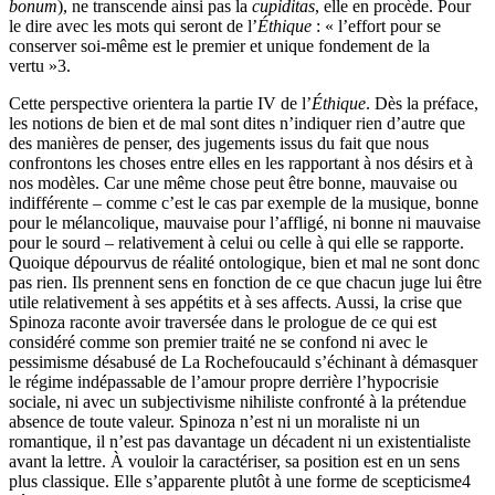
bonum
), ne transcende ainsi pas la
cupiditas
, elle en procède. Pour
le dire avec les mots qui seront de l’
Éthique
: « l’effort pour se
conserver soi-même est le premier et unique fondement de la
vertu »
3
.
Cette perspective orientera la partie IV de l’
Éthique
. Dès la préface,
les notions de bien et de mal sont dites n’indiquer rien d’autre que
des manières de penser, des jugements issus du fait que nous
confrontons les choses entre elles en les rapportant à nos désirs et à
nos modèles. Car une même chose peut être bonne, mauvaise ou
indifférente – comme c’est le cas par exemple de la musique, bonne
pour le mélancolique, mauvaise pour l’affligé, ni bonne ni mauvaise
pour le sourd – relativement à celui ou celle à qui elle se rapporte.
Quoique dépourvus de réalité ontologique, bien et mal ne sont donc
pas rien. Ils prennent sens en fonction de ce que chacun juge lui être
utile relativement à ses appétits et à ses affects. Aussi, la crise que
Spinoza raconte avoir traversée dans le prologue de ce qui est
considéré comme son premier traité ne se confond ni avec le
pessimisme désabusé de La Rochefoucauld s’échinant à démasquer
le régime indépassable de l’amour propre derrière l’hypocrisie
sociale, ni avec un subjectivisme nihiliste confronté à la prétendue
absence de toute valeur. Spinoza n’est ni un moraliste ni un
romantique, il n’est pas davantage un décadent ni un existentialiste
avant la lettre. À vouloir la caractériser, sa position est en un sens
plus classique. Elle s’apparente plutôt à une forme de scepticisme
4