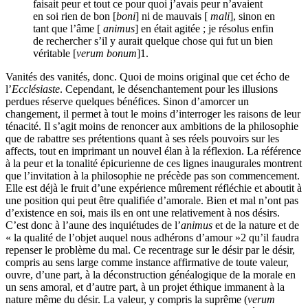
faisait peur et tout ce pour quoi j’avais peur n’avaient
en soi rien de bon [
boni
] ni de mauvais [
mali
], sinon en
tant que l’âme [
animus
] en était agitée ; je résolus enfin
de rechercher s’il y aurait quelque chose qui fut un bien
véritable [
verum bonum
]
1
.
Vanités des vanités, donc. Quoi de moins original que cet écho de
l’
Ecclésiaste
. Cependant, le désenchantement pour les illusions
perdues réserve quelques bénéfices. Sinon d’amorcer un
changement, il permet à tout le moins d’interroger les raisons de leur
ténacité. Il s’agit moins de renoncer aux ambitions de la philosophie
que de rabattre ses prétentions quant à ses réels pouvoirs sur les
affects, tout en imprimant un nouvel élan à la réflexion. La référence
à la peur et la tonalité épicurienne de ces lignes inaugurales montrent
que l’invitation à la philosophie ne précède pas son commencement.
Elle est déjà le fruit d’une expérience mûrement réfléchie et aboutit à
une position qui peut être qualifiée d’amorale. Bien et mal n’ont pas
d’existence en soi, mais ils en ont une relativement à nos désirs.
C’est donc à l’aune des inquiétudes de l’
animus
et de la nature et de
« la qualité de l’objet auquel nous adhérons d’amour »
2
qu’il faudra
repenser le problème du mal. Ce recentrage sur le désir par le désir,
compris au sens large comme instance affirmative de toute valeur,
ouvre, d’une part, à la déconstruction généalogique de la morale en
un sens amoral, et d’autre part, à un projet éthique immanent à la
nature même du désir. La valeur, y compris la suprême (
verum