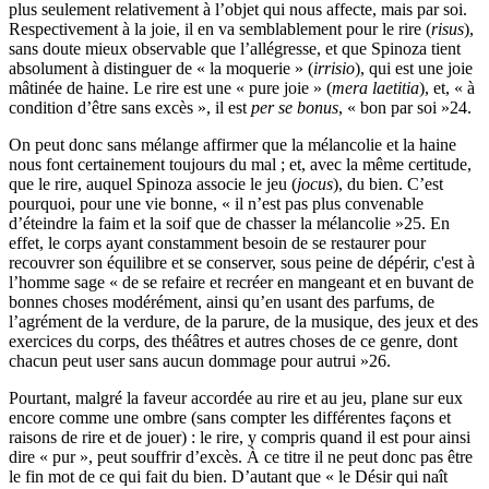
plus seulement relativement à l’objet qui nous affecte, mais par soi.
Respectivement à la joie, il en va semblablement pour le rire (
risus
),
sans doute mieux observable que l’allégresse, et que Spinoza tient
absolument à distinguer de « la moquerie » (
irrisio
), qui est une joie
mâtinée de haine. Le rire est une « pure joie » (
mera laetitia
), et, « à
condition d’être sans excès », il est
per se bonus
, « bon par soi »
24
.
On peut donc sans mélange affirmer que la mélancolie et la haine
nous font certainement toujours du mal ; et, avec la même certitude,
que le rire, auquel Spinoza associe le jeu (
jocus
), du bien. C’est
pourquoi, pour une vie bonne, « il n’est pas plus convenable
d’éteindre la faim et la soif que de chasser la mélancolie »
25
. En
effet, le corps ayant constamment besoin de se restaurer pour
recouvrer son équilibre et se conserver, sous peine de dépérir, c'est à
l’homme sage « de se refaire et recréer en mangeant et en buvant de
bonnes choses modérément, ainsi qu’en usant des parfums, de
l’agrément de la verdure, de la parure, de la musique, des jeux et des
exercices du corps, des théâtres et autres choses de ce genre, dont
chacun peut user sans aucun dommage pour autrui »
26
.
Pourtant, malgré la faveur accordée au rire et au jeu, plane sur eux
encore comme une ombre (sans compter les différentes façons et
raisons de rire et de jouer) : le rire, y compris quand il est pour ainsi
dire « pur », peut souffrir d’excès. À ce titre il ne peut donc pas être
le fin mot de ce qui fait du bien. D’autant que « le Désir qui naît