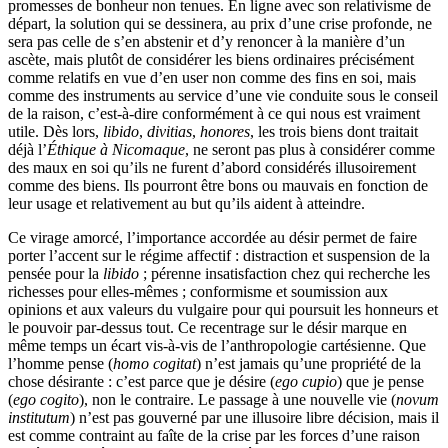
promesses de bonheur non tenues. En ligne avec son relativisme de
départ, la solution qui se dessinera, au prix d’une crise profonde, ne
sera pas celle de s’en abstenir et d’y renoncer à la manière d’un
ascète, mais plutôt de considérer les biens ordinaires précisément
comme relatifs en vue d’en user non comme des fins en soi, mais
comme des instruments au service d’une vie conduite sous le conseil
de la raison, c’est-à-dire conformément à ce qui nous est vraiment
utile. Dès lors,
libido
,
divitias
,
honores
, les trois biens dont traitait
déjà l’
Éthique à Nicomaque
, ne seront pas plus à considérer comme
des maux en soi qu’ils ne furent d’abord considérés illusoirement
comme des biens. Ils pourront être bons ou mauvais en fonction de
leur usage et relativement au but qu’ils aident à atteindre.
Ce virage amorcé, l’importance accordée au désir permet de faire
porter l’accent sur le régime affectif : distraction et suspension de la
pensée pour la
libido
; pérenne insatisfaction chez qui recherche les
richesses pour elles-mêmes ; conformisme et soumission aux
opinions et aux valeurs du vulgaire pour qui poursuit les honneurs et
le pouvoir par-dessus tout. Ce recentrage sur le désir marque en
même temps un écart vis-à-vis de l’anthropologie cartésienne. Que
l’homme pense (
homo cogitat
) n’est jamais qu’une propriété de la
chose désirante : c’est parce que je désire (
ego cupio
) que je pense
(
ego cogito
), non le contraire. Le passage à une nouvelle vie (
novum
institutum
) n’est pas gouverné par une illusoire libre décision, mais il
est comme contraint au faîte de la crise par les forces d’une raison