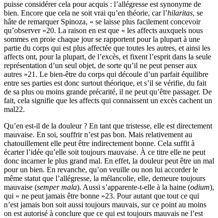
puisse considérer cela pour acquis : l’allégresse est synonyme de
bien. Encore que cela ne soit vrai qu’en théorie, car l’
hilaritas
, se
hâte de remarquer Spinoza, « se laisse plus facilement concevoir
qu’observer »
20
. La raison en est que « les affects auxquels nous
sommes en proie chaque jour se rapportent pour la plupart à une
partie du corps qui est plus affectée que toutes les autres, et ainsi les
affects ont, pour la plupart, de l’excès, et fixent l’esprit dans la seule
représentation d’un seul objet, de sorte qu’il ne peut penser aux
autres »
21
. Le bien-être du corps qui découle d’un parfait équilibre
entre ses parties est donc surtout théorique, et s’il se vérifie, du fait
de sa plus ou moins grande précarité, il ne peut qu’être passager. De
fait, cela signifie que les affects qui connaissent un excès cachent un
mal
22
.
Qu’en est-il de la douleur ? En tant que tristesse, elle est directement
mauvaise. En soi, souffrir n’est pas bon. Mais relativement au
chatouillement elle peut être indirectement bonne. Cela suffit à
écarter l’idée qu’elle soit toujours mauvaise. À ce titre elle ne peut
donc incarner le plus grand mal. En effet, la douleur peut être un mal
pour un bien. En revanche, qu’on veuille ou non lui accorder le
même statut que l’allégresse, la mélancolie, elle, demeure toujours
mauvaise (
semper mala
). Aussi s’apparente-t-elle à la haine (
odium
),
qui « ne peut jamais être bonne »
23
. Pour autant que tout ce qui
n’est jamais bon soit aussi toujours mauvais, sur ce point au moins
on est autorisé à conclure que ce qui est toujours mauvais ne l’est