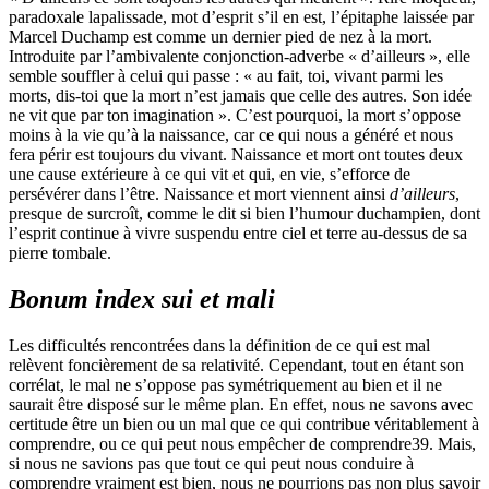
paradoxale lapalissade, mot d’esprit s’il en est, l’épitaphe laissée par
Marcel Duchamp est comme un dernier pied de nez à la mort.
Introduite par l’ambivalente conjonction-adverbe « d’ailleurs », elle
semble souffler à celui qui passe : « au fait, toi, vivant parmi les
morts, dis-toi que la mort n’est jamais que celle des autres. Son idée
ne vit que par ton imagination ». C’est pourquoi, la mort s’oppose
moins à la vie qu’à la naissance, car ce qui nous a généré et nous
fera périr est toujours du vivant. Naissance et mort ont toutes deux
une cause extérieure à ce qui vit et qui, en vie, s’efforce de
persévérer dans l’être. Naissance et mort viennent ainsi
d’ailleurs
,
presque de surcroît, comme le dit si bien l’humour duchampien, dont
l’esprit continue à vivre suspendu entre ciel et terre au-dessus de sa
pierre tombale.
Bonum index sui et mali
Les difficultés rencontrées dans la définition de ce qui est mal
relèvent foncièrement de sa relativité. Cependant, tout en étant son
corrélat, le mal ne s’oppose pas symétriquement au bien et il ne
saurait être disposé sur le même plan. En effet, nous ne savons avec
certitude être un bien ou un mal que ce qui contribue véritablement à
comprendre, ou ce qui peut nous empêcher de comprendre
39
. Mais,
si nous ne savions pas que tout ce qui peut nous conduire à
comprendre vraiment est bien, nous ne pourrions pas non plus savoir