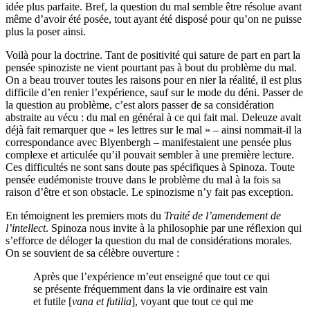
idée plus parfaite. Bref, la question du mal semble être résolue avant
même d’avoir été posée, tout ayant été disposé pour qu’on ne puisse
plus la poser ainsi.
Voilà pour la doctrine. Tant de positivité qui sature de part en part la
pensée spinoziste ne vient pourtant pas à bout du problème du mal.
On a beau trouver toutes les raisons pour en nier la réalité, il est plus
difficile d’en renier l’expérience, sauf sur le mode du déni. Passer de
la question au problème, c’est alors passer de sa considération
abstraite au vécu : du mal en général à ce qui fait mal. Deleuze avait
déjà fait remarquer que « les lettres sur le mal » – ainsi nommait-il la
correspondance avec Blyenbergh – manifestaient une pensée plus
complexe et articulée qu’il pouvait sembler à une première lecture.
Ces difficultés ne sont sans doute pas spécifiques à Spinoza. Toute
pensée eudémoniste trouve dans le problème du mal à la fois sa
raison d’être et son obstacle. Le spinozisme n’y fait pas exception.
En témoignent les premiers mots du
Traité de l’amendement de
l’intellect
. Spinoza nous invite à la philosophie par une réflexion qui
s’efforce de déloger la question du mal de considérations morales.
On se souvient de sa célèbre ouverture :
Après que l’expérience m’eut enseigné que tout ce qui
se présente fréquemment dans la vie ordinaire est vain
et futile [
vana et futilia
], voyant que tout ce qui me