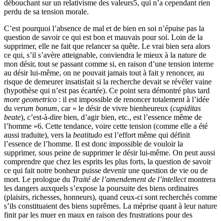
débouchant sur un relativisme des valeurs
5
, qui n’a cependant rien
perdu de sa tension morale.
C’est pourquoi l’absence de mal et de bien en soi n’épuise pas la
question de savoir ce qui est bon et mauvais pour soi. Loin de la
supprimer, elle ne fait que relancer sa quête. Le vrai bien sera alors
ce qui, s’il s’avère atteignable, conviendra le mieux à la nature de
mon désir, tout se passant comme si, en raison d’une tension interne
au désir lui-même, on ne pouvait jamais tout à fait y renoncer, au
risque de demeurer insatisfait si la recherche devait se révéler vaine
(hypothèse qui n’est pas écartée). Ce point sera démontré plus tard
more geometrico
: il est impossible de renoncer totalement à l’idée
du
verum bonum
, car « le désir de vivre bienheureux (
cupiditas
beate
), c’est-à-dire bien, d’agir bien, etc., est l’essence même de
l’homme »
6
. Cette tendance, voire cette tension (comme elle a été
aussi traduite), vers la
beatitudo
est l’effort même qui définit
l’essence de l’homme. Il est donc impossible de vouloir la
supprimer, sous peine de supprimer le désir lui-même. On peut aussi
comprendre que chez les esprits les plus forts, la question de savoir
ce qui fait notre bonheur puisse devenir une question de vie ou de
mort. Le prologue du
Traité de l’amendement de l’intellect
montrera
les dangers auxquels s’expose la poursuite des biens ordinaires
(plaisirs, richesses, honneurs), quand ceux-ci sont recherchés comme
s’ils constituaient des biens suprêmes. La méprise quant à leur nature
finit par les muer en maux en raison des frustrations pour des