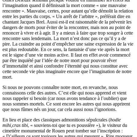
l’imagination quand il définissait la mort comme « une mauvaise
rencontre ». Mauvaise, certes, pour autant qu’elle démolit la relation
entre les parties du corps. « Un arrêt de l’arbitre », préférait dire en
chantant Jacques Brel. Aussi est-il est raisonnable de la prévenir les
dangers de morts pour éviter de la rencontrer, mais non au point de
renoncer à vivre et à agir. Il y a mieux à faire que trop songer à cette
rencontre sans lendemain. La mort n’est donc pas ce qu’il y a de
pire. La craindre au point d’empêcher une saine expression de la vie
est plus redoutable. En ce sens, la fantaisie d’une vie après la mort
est le signe d’une vie moins active. Il faut en effet avoir commencé
par être inquiété par l’idée de notre mort pour pouvoir rêver
d’immortalité et ainsi confondre l’éternité qui nous constitue avec
cette seconde vie plus imaginaire encore que l’imagination de notre
mort.
Si nous ne pouvons connaître notre mort, en revanche, nous
connaissons celle des autres. C’est elle qui nous apprend et vient
nous rappeler si besoin (car nous avons tendance à l’oublier) que
nous sommes mortels. Ce sont encore les autres qui nous apprirent
que nous fûmes nés un jour, car cela aussi nous l’ignorions.
En lieu et place des classiques admonitions sépulcrales (
hodie
mihi,
cras tibi
, « souviens-toi que tu es poussière »), le visiteur du
cimetière monumental de Rouen peut tomber sur l’inscription :
« D’ailleurs ce sont toujours les autres qui meurent ». Rire moqueur,