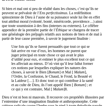
Si bien et mal ont si peu de réalité dans les choses, c’est qu’ils ne
peuvent se prévaloir de l’
Ens perfectissimus
. La redéfinition
spinozienne de Dieu à l’aune de sa puissance seule lui ôte en effet
tout attribut moral (volonté, bonté, miséricorde, providence…) ainsi
que toute soumission à des fins (internes ou externes). Le célèbre
appendice de la première partie de l’
Éthique
se chargera de tracer
une généalogie des préjugés relatifs aux notions de bien et de mal à
partir de leur cause première, à savoir le jugement finaliste :
Une fois qu’ils se furent persuadés que tout ce qui se
fait arrive en vue d’eux, les hommes ne purent que
juger principal en toute chose ce qui avait le plus
d’utilité pour eux, et estimer le plus excellent tout ce qui
les affectait au mieux. D’où vint qu’il leur fallut former
ces notions par lesquelles expliquer les natures des
choses, à savoir le Bien [
Bonum
] et Mal [
Malum
],
l’Ordre, la Confusion, le Chaud, le Froid, la Beauté et
la Laideur […]. Et donc tout ce qui contribue à la santé
et au culte de Dieu, ils l’ont appelé Bien [
Bonum
] ; et
ce qui y est contraire, Mal [
Malum
]
8
.
Dieu n’est ni bon ni mauvais. Il recouvre ces propriétés illusoires par
l’entremise d’une imagination finaliste et anthropomorphe. Cette
critique radicale coupe l’herbe sous le pied à toute théodicée passée