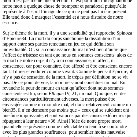
mort n’est pas même une affection. C’est pourquoi l’imagination de
notre mort a quelque chose de trompeur et paradoxal puisqu’elle
représente à l’esprit l’image de ce qui ne peut pas lui être présent.
Elle tend donc à masquer l’essentiel et à nous distraire de notre
essence.
Sur le thème de la mort, il y a une sensibilité qui rapproche Spinoza
d’Épicure
34
. La mort du corps sanctionne la dissolution d’un
rapport entre ses parties remettant en jeu ce qui définit son
individualité. Or, si la connaissance du mal n’est rien d’autre que
l’affect de tristesse en tant que nous en sommes conscients, alors de
la mort de notre corps il n’y a ni connaissance, ni affect, ni
conscience, car pour connaître, être affecté et être conscient, encore
faut-il durer et endurer comme vivant. Comme le pensait Épicure, il
n’y a pas de sensation de la mort, le trépas par définition ne se vit
pas. De ce point de vue, la mort ne saurait constituer un mal. En
revanche la peur de mourir en tant qu’affect dont nous sommes
conscients est lui, selon
Éthique
IV, 21, un mal. Quoique, en des
circonstances particulièrement adverses, la mort puisse être
envisagée comme un moindre mal, et donc relativement comme un
bien
35
, il n’en demeure pas moins que « ceux qui se suicident ont
une âme impuissante, et sont vaincus par des causes extérieures qui
répugnent à leur nature »
36
. Ainsi l’idée de notre propre mort,
quand elle se présente comme inéluctable ou tend à se confondre
avec les plus grandes souffrances, peut sembler moins mauvaise