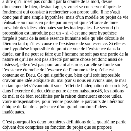
à-dire qu’il n’est pas conduit par la crainte de la mort, désire
directement le bien, désirant agir, vivre et se conserver d’après le
fondement qui consiste à rechercher son propre utile. Il ne s’agit
donc pas d’une simple hypothèse, mais d’un modèle ou projet de vie
réalisable au moins en partie par un esprit qui s’efforce de faire
prévaloir des idées adéquates sur les inadéquates. Le second (la
proposition est introduite par un « si ») est une pure hypothèse
forgée à partir de la seule essence humaine telle qu’elle découle de
Dieu en tant qu’il est cause de l’existence de son essence. Si elle est
une hypothèse impossible du point de vue de l’existence dans la
durée, car il ne peut se faire que l’homme ne soit pas une partie de la
nature et qu’il ne soit pas affecté par autre chose (et donc aussi de
tristesse), elle n’est pas pour autant absurde, car elle se fonde sur
l’existence éternelle de l’essence de l’homme telle qu’elle est
contenue en Dieu. Ce qui signifie que, bien qu’il soit impossible
d’avoir une idée adéquate du mal (car si nous en avions une, le mal
en tant que tel s’évanouirait sous l’effet de l’adéquation de son idée),
dans l’exercice du deuxième genre de connaissance
46
, les notions
de mal et de bien redéfinies par la raison demeurent encore utiles,
voire indispensables, pour rendre possible le parcours de libération
éthique du fait de la présence d’un grand nombre d’idées
inadéquates.
C’est pourquoi les deux premières définitions de la quatrième partie
doivent être comprises en fonction du projet que se propose