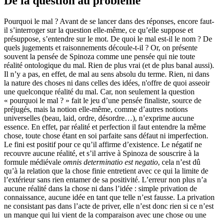
D
e la question au problème
Pourquoi le mal ? Avant de se lancer dans des réponses, encore faut-
il s’interroger sur la question elle-même, ce qu’elle suppose et
présuppose, s’entendre sur le mot. De quoi le mal est-il le nom ? De
quels jugements et raisonnements découle-t-il ? Or, on présente
souvent la pensée de Spinoza comme une pensée qui nie toute
réalité ontologique du mal. Rien de plus vrai (et de plus banal aussi).
Il n’y a pas, en effet, de mal au sens absolu du terme. Rien, ni dans
la nature des choses ni dans celles des idées, n'offre de quoi asseoir
une quelconque réalité du mal. Car, non seulement la question
« pourquoi le mal ? » fait le jeu d’une pensée finaliste, source de
préjugés, mais la notion elle-même, comme d’autres notions
universelles (beau, laid, ordre, désordre…), n’exprime aucune
essence. En effet, par réalité et perfection il faut entendre la même
chose, toute chose étant en soi parfaite sans défaut ni imperfection.
Le fini est positif pour ce qu’il affirme d’existence. Le négatif ne
recouvre aucune réalité, et s’il arrive à Spinoza de souscrire à la
formule médiévale
omnis determinatio est negatio
, cela n’est dû
qu’à la relation que la chose finie entretient avec ce qui la limite de
l’extérieur sans rien entamer de sa positivité. L’erreur non plus n’a
aucune réalité dans la chose ni dans l’idée : simple privation de
connaissance, aucune idée en tant que telle n’est fausse. La privation
ne consistant pas dans l’acte de priver, elle n’est donc rien si ce n’est
un manque qui lui vient de la comparaison avec une chose ou une