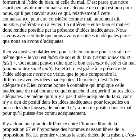
formerait ni l’idée du bien, ni celle du mal. C’est parce que notre
esprit peut avoir une connaissance adéquate de ce qui est bon pour
nous, qu’il peut savoir aussi ce qui, relativement à cette
connaissance, peut être considéré comme mal, autrement dit,
nuisible, préférable ou à éviter. La différence entre bien et mal est
donc rendue possible par la présence d’idées inadéquates. Nous
savons avec certitude que nous avons des idées inadéquates parce
que nous en avons d’adéquates.
Il en va ainsi semblablement pour le bien comme pour le vrai : de
même que « le vrai est
index
de soi et du faux (
verum index sui et
falsi
) », tout autant peut-on dire que le bon est
index
de soi et du mal
(
bonum index sui et mali
). En effet, c’est grâce à la présence de
l’idée adéquate
norme
de vérité, que je puis comprendre la
différence avec les idées inadéquates. De même, c’est l’idée
adéquate de Dieu comme bonne à connaître qui implique celle
inadéquate du mal comme ce qui empêche d’acquérir d’autres idées
adéquates. De même qu’il n’y a pas d’idée adéquate du faux, car il
n’y a rien de positif dans les idées inadéquates pour lesquelles on
puisse les dire fausses, de même il n’y a rien de positif dans le mal
pour qu’il puisse être connu adéquatement.
Il y a donc une grande différence entre l’homme libre de la
proposition 67 et l’hypothèse des hommes naissant libres de la
proposition 68. Le premier vit sous la seule dictée de la raison, c’est-