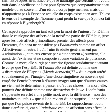
chantait Jacques Brel. Encore que le naufrage que certains ont voulu
voir dans la vieillesse ne l’est pour Spinoza que comparativement au
modèle ou au souvenir d’un état du corps jugé meilleur, mais qui
n’appartient pas à l’essence actuelle du corps existant en acte. Tel est
le sens de l’exemple de l’homme ayant perdu la vue que Spinoza fait
en réponse à Blyenbergh
30
.
Cet aspect rapproche un tant soit peu la mort de l’
admiratio
. Définie
dans le catalogue des affects de la troisième partie de l’
Éthique
, juste
après les trois affects primordiaux, premier des affects pour
Descartes, Spinoza ne considère pas l’
admiratio
comme un affect.
Affectivement neutre, l’
admiratio
(traduite généralement par
« admiration », et mieux encore par « étonnement ») survient, elle
aussi, de l’extérieur et ne comporte aucune variation de puissance.
Comme la mort, elle surgit par surprise figeant soudainement autant
le corps que l’esprit
31
. Si l’
admiratio
est définie comme une
« distraction de l’Esprit » (
Mentis distractio
)
32
– d’un esprit arrêté
soudainement par l’image d’une chose singulière ou nouvelle qui
empêche l’enchaînement à d’autres images tant que d’autres causes
ne viennent le déterminer à penser à d’autres choses – la mort, elle,
pourrait être définie comme une
distraction de la vie
. L’
admiratio
s’apparente en effet à une petite mort, avec la différence – non des
moindres toutefois – que si l’on revient d’une surprise, il ne semble
pas que l’on puisse revenir de la mort
33
. Le rapprochement doit
donc s’arrêter ici, car si l’
admiratio
est une affection sans affect, la