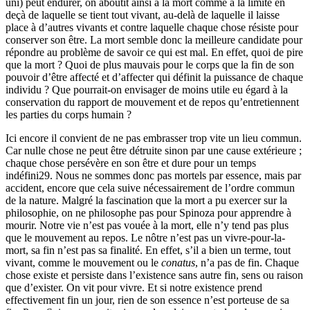
uni) peut endurer, on aboutit ainsi à la mort comme à la limite en
deçà de laquelle se tient tout vivant, au-delà de laquelle il laisse
place à d’autres vivants et contre laquelle chaque chose résiste pour
conserver son être. La mort semble donc la meilleure candidate pour
répondre au problème de savoir ce qui est mal. En effet, quoi de pire
que la mort ? Quoi de plus mauvais pour le corps que la fin de son
pouvoir d’être affecté et d’affecter qui définit la puissance de chaque
individu ? Que pourrait-on envisager de moins utile eu égard à la
conservation du rapport de mouvement et de repos qu’entretiennent
les parties du corps humain ?
Ici encore il convient de ne pas embrasser trop vite un lieu commun.
Car nulle chose ne peut être détruite sinon par une cause extérieure ;
chaque chose persévère en son être et dure pour un temps
indéfini
29
. Nous ne sommes donc pas mortels par essence, mais par
accident, encore que cela suive nécessairement de l’ordre commun
de la nature. Malgré la fascination que la mort a pu exercer sur la
philosophie, on ne philosophe pas pour Spinoza pour apprendre à
mourir. Notre vie n’est pas vouée à la mort, elle n’y tend pas plus
que le mouvement au repos. Le nôtre n’est pas un vivre-pour-la-
mort, sa fin n’est pas sa finalité. En effet, s’il a bien un terme, tout
vivant, comme le mouvement ou le
conatus
, n’a pas de fin. Chaque
chose existe et persiste dans l’existence sans autre fin, sens ou raison
que d’exister. On vit pour vivre. Et si notre existence prend
effectivement fin un jour, rien de son essence n’est porteuse de sa