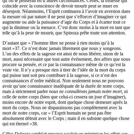
qu’on le penserait en d’autres circonstances. Certes, la tristesse qui
coïncide avec la conscience de devoir mourir peut se muer en
désespoir. Néanmoins, l’Esprit continuera à l’avoir en aversion dans
la mesure où par nature il ne peut que s’efforcer d’imaginer ce qui
augmente ou aide la puissance d’agir du Corps et à écarter tout ce
qui la diminue ou la menace. C’est donc moins à la mort en tant que
telle qu’à la peur de mourir, que Spinoza prête toute son attention.
D’autant que « l’homme libre ne pense à rien moins qu’à la
mort »
37
. Ce n’est donc jamais librement que nous y songeons.
L’un des effets de la sagesse est ainsi de nous libérer, sinon de la
mort, aussi nécessaire que tout autre événement, des affres que nous
procure sa pensée, et ce par la connaissance même de ce qu’est la
vraie vie. Il n’y a presque rien à tirer de l’idée de la mort du corps
qui puisse tant soit peu contribuer à la sagesse, si ce n’est des
connaissances d’ordre médical. Non seulement nous ne pouvons
avoir qu’une connaissance inadéquate de la durée de notre corps,
mais à strictement parler
nous ne connaîtrons jamais notre mort,
ni
celle de notre corps (bien que celui-ci cessera un jour d’imaginer),
moins encore de notre esprit, dont quelque chose demeure après la
mort du corps. Nous ne disparaissons pas complètement avec la
mort de notre corps, car « l’Esprit humain ne peut pas être
absolument détruit avec le Corps ; mais il en subsiste quelque chose
qui est éternel »
38
.
Gilles Deleuze semblait presque vouloir en minimiser les effets sur