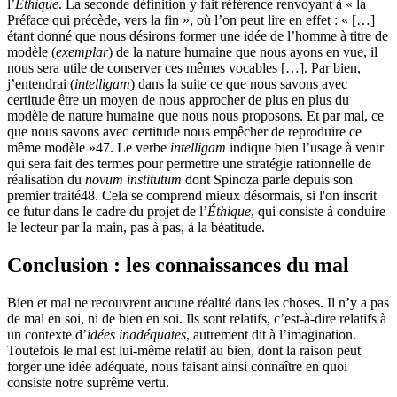
l’
Éthique
. La seconde définition y fait référence renvoyant à « la
Préface qui précède, vers la fin », où l’on peut lire en effet : « […]
étant donné que nous désirons former une idée de l’homme à titre de
modèle (
exemplar
) de la nature humaine que nous ayons en vue, il
nous sera utile de conserver ces mêmes vocables […]. Par bien,
j’entendrai (
intelligam
) dans la suite ce que nous savons avec
certitude être un moyen de nous approcher de plus en plus du
modèle de nature humaine que nous nous proposons. Et par mal, ce
que nous savons avec certitude nous empêcher de reproduire ce
même modèle »
47
. Le verbe
intelligam
indique bien l’usage à venir
qui sera fait des termes pour permettre une stratégie rationnelle de
réalisation du
novum institutum
dont Spinoza parle depuis son
premier traité
48
. Cela se comprend mieux désormais, si l'on inscrit
ce futur dans le cadre du projet de l’
Éthique
, qui consiste à conduire
le lecteur par la main, pas à pas, à la béatitude.
C
onclusion : les connaissances du mal
Bien et mal ne recouvrent aucune réalité dans les choses. Il n’y a pas
de mal en soi, ni de bien en soi. Ils sont relatifs, c’est-à-dire relatifs à
un contexte d’
idées inadéquates
, autrement dit à l’imagination.
Toutefois le mal est lui-même relatif au bien, dont la raison peut
forger une idée adéquate, nous faisant ainsi connaître en quoi
consiste notre suprême vertu.