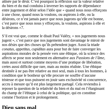
attisée par le désir. C’est pourquoi la réflexion sur la valeur relative
du bien et du mal conduira à inverser les rapports de dépendance
entre jugement et désir selon l’idée que « quand nous nous efforçons
à une chose, quand nous la voulons, ou aspirons à elle, ou la
désirons, ce n’est jamais parce que nous jugeons qu’elle est bonne,
c’est parce que nous nous y efforçons, la voulons, aspirons à elle et
la désirons »
7
.
S’il est vrai que, comme le disait Paul Valéry, « nos jugements nous
jugent », c’est parce que nos jugements sont davantage le miroir de
nos désirs que des choses qu’ils prétendent juger. Aussi la triade
conatus
,
appetitus
,
cupiditas
aura pour but de faire converger les
aspirations morales de la pensée vers une éthique, où la science des
affects se pose non seulement en alternative aux
Passions de l’âme
,
mais aussi et surtout comme moyens d’une pratique de libération,
certes aussi difficile que rare, mais au moins réaliste. Une éthique
destinée à ne pas être relative au moi seul, mais à tous les hommes, à
condition que le bonheur qu’elle procure ne souffre d’aucune
tristesse et que tous puissent en jouir sans exclusivité ni concurrence,
accru à mesure qu’il est plus largement partagé. Cela reviendra à
reposer la question de la relativité du bien et du mal en l’élargissant
du champ de l’éthique à celui de la politique, qui en constitue
comme l’horizon et le prolongement.
D
ieu sans mal