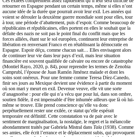
Ces exilées comprennent assez rapidement qu’il leur sera difficile de
retourner en Espagne pendant un certain temps, même si elles n’ont
aucune idée de la durée que pourrait avoir leur exil. Les années qui
voient se dérouler la deuxième guerre mondiale sont pour elles, tour
à tour, une période d’abattement, puis d’espoir. Comme beaucoup de
républicains et républicaines, elles portent en elles le souhait que la
défaite des nazis ne soit pas le point final du conflit mais que les
forces alliées, étant sur le sol européen, continuent leur entreprise de
libération en renversant Franco et en rétablissant la démocratie en
Espagne. Espoir déçu, comme chacun sait… Elles envisagent alors
de continuer leur vie dans leur pays d’exil, mais leur situation
financière est souvent qualifiée de calvaire ou encore de catastrophe
(Montiel Rayo, 2020, p. 84), pour reprendre les termes de Zenobia
Camprubí, l’épouse de Juan Ramón Jiménez malade et dont les
soins sont onéreux. Pour une femme comme Teresa Díez-Canedo,
finir ses jours au Mexique devient une évidence à partir du moment
où son mari y meurt en exil. Devenue veuve, elle vit une sorte
d’anagnorèse : pour elle qui n’a vécu que pour lui, dans son ombre,
soutien fidèle, il est impensable d’être inhumée ailleurs que là où lui-
même se trouve. Elle prend conscience qu’elle va donc
perpétuellement rester une exilée, ce statut qu’elle espérait
temporaire est définitif. Cette constatation va de pair avec le
sentiment de marginalisation, la nostalgie, le regret et la mélancolie
abondamment traités par Gabriela Mistral dans
Tala
(1938). Comme
ses amies, elle écrit l’errance et le déplacement subis, qui provoquent