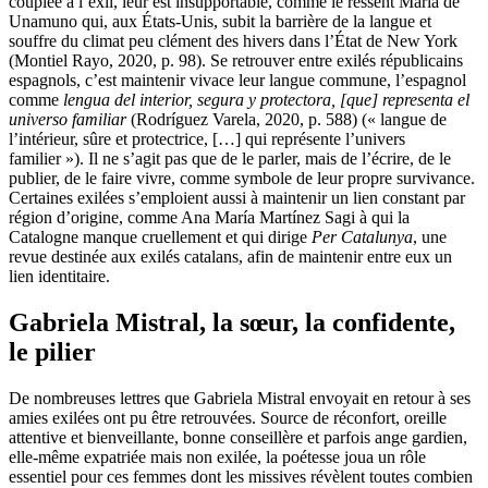
couplée à l’exil, leur est insupportable, comme le ressent María de
Unamuno qui, aux États-Unis, subit la barrière de la langue et
souffre du climat peu clément des hivers dans l’État de New York
(Montiel Rayo, 2020, p. 98). Se retrouver entre exilés républicains
espagnols, c’est maintenir vivace leur langue commune, l’espagnol
comme
lengua del interior, segura y protectora, [que] representa el
universo familiar
(Rodríguez Varela, 2020, p. 588) (« langue de
l’intérieur, sûre et protectrice, […] qui représente l’univers
familier »). Il ne s’agit pas que de le parler, mais de l’écrire, de le
publier, de le faire vivre, comme symbole de leur propre survivance.
Certaines exilées s’emploient aussi à maintenir un lien constant par
région d’origine, comme Ana María Martínez Sagi à qui la
Catalogne manque cruellement et qui dirige
Per Catalunya
, une
revue destinée aux exilés catalans, afin de maintenir entre eux un
lien identitaire.
Gabriela Mistral, la sœur, la confidente,
le pilier
De nombreuses lettres que Gabriela Mistral envoyait en retour à ses
amies exilées ont pu être retrouvées. Source de réconfort, oreille
attentive et bienveillante, bonne conseillère et parfois ange gardien,
elle-même expatriée mais non exilée, la poétesse joua un rôle
essentiel pour ces femmes dont les missives révèlent toutes combien