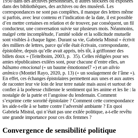
1950 dans des archives personnelles, d’autres stockées ou exposées
dans des bibliothèques, des archives ou des musées
6
. Les
correspondances ne sont pas complètes, il manque des lettres même
si parfois, avec leur contenu et l’indication de la date, il est possible
d’en mettre certaines en relation et de trouver, par conséquent, un fil
conducteur, une conversation suivie sur plusieurs mois. Néanmoins,
malgré cette incomplétude, l’amitié solide et la sollicitude mutuelle
sont visibles à chaque ligne. Durant sa vie, Gabriela Mistral « écrivit
des milliers de lettres, parce qu’elle était écrivain, correspondante,
épistolière, depuis qu’elle avait appris, très tôt, à griffonner des
billets doux » (Teitelboim, 2003, p. 35). Celles rédigées pour ses
amies républicaines exilées sont, pour chacune d’entre elles,
un
bálsamo emocional
(« un baume émotionnel
7
») et
un alivio
anímico
(Montiel Rayo, 2020, p. 13) (« un soulagement de l’âme »).
En effet, ces échanges épistolaires permettent aux unes et aux autres
de raconter leur vie loin de leur terre natale mais aussi et surtout de
confier à la poétesse chilienne le sentiment qui les anime et les lie : la
nostalgie de la patrie et l’angoisse du lendemain. Comment
s’exprime cette sororité épistolaire ? Comment cette correspondance
les aide-t-elle à se battre contre l’adversité ambiante ? En quoi
Gabriela Mistral, qui n’était pas une exilée politique, a-t-elle revêtu
une grande importance pour ces dix femmes ?
Convergence de sensibilité politique