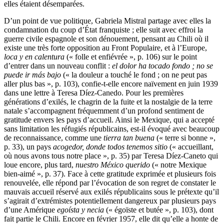
elles étaient désemparées.
D’un point de vue politique, Gabriela Mistral partage avec elles la
condamnation du coup d’État franquiste ; elle suit avec effroi la
guerre civile espagnole et son dénouement, pensant au Chili où il
existe une très forte opposition au Front Populaire, et à l’Europe,
loca y en calentura
(« folle et enfiévrée », p. 106) sur le point
d’entrer dans un nouveau conflit :
el dolor ha tocado fondo ; no se
puede ir más bajo
(« la douleur a touché le fond ; on ne peut pas
aller plus bas », p. 103), confie-t-elle encore naïvement en juin 1939
dans une lettre à Teresa Díez-Canedo. Pour les premières
générations d’exilés, le chagrin de la fuite et la nostalgie de la terre
natale s’accompagnent fréquemment d’un profond sentiment de
gratitude envers les pays d’accueil. Ainsi le Mexique, qui a accepté
sans limitation les réfugiés républicains, est-il évoqué avec beaucoup
de reconnaissance, comme une
tierra tan buena
(« terre si bonne »,
p. 33), un pays
acogedor, donde todos tenemos sitio
(« accueillant,
où nous avons tous notre place », p. 35) par Teresa Díez-Caneto qui
loue encore, plus tard,
nuestro México querido
(« notre Mexique
bien-aimé », p. 37). Face à cette gratitude exprimée et plusieurs fois
renouvelée, elle répond par l’évocation de son regret de constater le
mauvais accueil réservé aux exilés républicains sous le prétexte qu’il
s’agirait d’extrémistes potentiellement dangereux par plusieurs pays
d’une Amérique
egoísta y necia
(« égoïste et butée », p. 103), dont
fait partie le Chili. Encore en février 1957, elle dit qu’elle a honte de