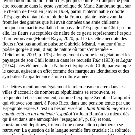
hybridation montrant l’union des peuples contre le franquisme peut
être reconnue dans le geste symbolique de María Zambrano qui, sur
le chemin de l’exil en janvier 1939, parmi l’interminable cohorte
d’Espagnols tentant de rejoindre la France, plante juste avant la
frontière des graines que lui avait données une amie chilienne
lorsque son mari travaillait à l’ambassade d’Espagne au Chili ; selon
elle, les fleurs susceptibles de naître de ce geste représentent l’espoir
d’un renouveau (Montiel Rayo, 2020, p. 117). Cette anecdote des
fleurs n’est pas anodine puisque Gabriela Mistral, « auteur d’une
poésie gorgée d’eau, d’air, de nature où tout s’entremêle »
(Teitelboim, 2003, p. 193) a longuement évoqué la végétation et les
paysages de son Chili lointain dans les recueils
Tala
(1938) et
Lagar
(1954) : ces éléments de la Nature et typiques du Chili, par exemple
le cactus, agissent en effet comme des marqueurs identitaires et des
symboles d’appartenance à une culture aimée.
Les lettres mentionnent également le microcosme recréé dans les
villes d’accueil : de nombreux républicains se retrouvent, se
fréquentent et se soutiennent, comme l’explique Zenobia Camprubí
qui vit avec son mari, à Porto Rico, dans une pension tenue par une
Espagnole exilée. C’est un besoin viscéral :
Juan Ramón mejora en
cuanto está en un ambiente ‘español’
(« Juan Ramón va mieux dès
qu’il est dans une atmosphère "espagnole", p. 86) et tous,
constamment déprimés, trouvent une consolation éphémère à se
retrouver. La question de la langue semble être cruciale : la solitude,