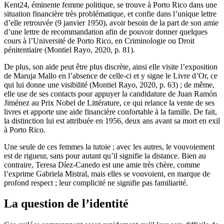
Kent
24
, éminente femme politique, se trouve à Porto Rico dans une
situation financière très problématique, et confie dans l’unique lettre
d’elle retrouvée (9 janvier 1950), avoir besoin de la part de son amie
d’une lettre de recommandation afin de pouvoir donner quelques
cours à l’Université de Porto Rico, en Criminologie ou Droit
pénitentiaire (Montiel Rayo, 2020, p. 81).
De plus, son aide peut être plus discrète, ainsi elle visite l’exposition
de Maruja Mallo en l’absence de celle-ci et y signe le Livre d’Or, ce
qui lui donne une visibilité (Montiel Rayo, 2020, p. 63) ; de même,
elle use de ses contacts pour appuyer la candidature de Juan Ramón
Jiménez au Prix Nobel de Littérature, ce qui relance la vente de ses
livres et apporte une aide financière confortable à la famille. De fait,
la distinction lui est attribuée en 1956, deux ans avant sa mort en exil
à Porto Rico.
Une seule de ces femmes la tutoie ; avec les autres, le vouvoiement
est de rigueur, sans pour autant qu’il signifie la distance. Bien au
contraire, Teresa Díez-Canedo est une amie très chère, comme
l’exprime Gabriela Mistral, mais elles se vouvoient, en marque de
profond respect ; leur complicité ne signifie pas familiarité.
La question de l’identité