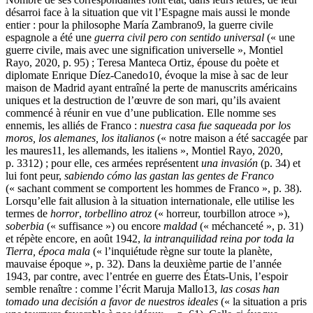
désarroi face à la situation que vit l’Espagne mais aussi le monde
entier : pour la philosophe María Zambrano
9
, la guerre civile
espagnole a été une
guerra civil pero con sentido universal
(« une
guerre civile, mais avec une signification universelle », Montiel
Rayo, 2020, p. 95) ; Teresa Manteca Ortiz, épouse du poète et
diplomate Enrique Díez-Canedo
10
, évoque la mise à sac de leur
maison de Madrid ayant entraîné la perte de manuscrits américains
uniques et la destruction de l’œuvre de son mari, qu’ils avaient
commencé à réunir en vue d’une publication. Elle nomme ses
ennemis, les alliés de Franco :
nuestra casa fue saqueada por los
moros, los alemanes, los italianos
(« notre maison a été saccagée par
les maures
11
, les allemands, les italiens », Montiel Rayo, 2020,
p. 33
12
) ; pour elle, ces armées représentent
una invasión
(p. 34) et
lui font peur,
sabiendo cómo las gastan las gentes de Franco
(« sachant comment se comportent les hommes de Franco », p. 38).
Lorsqu’elle fait allusion à la situation internationale, elle utilise les
termes de
horror
,
torbellino atroz
(« horreur, tourbillon atroce »),
soberbia
(« suffisance ») ou encore
maldad
(« méchanceté », p. 31)
et répète encore, en août 1942,
la intranquilidad reina por toda la
Tierra, época mala
(« l’inquiétude règne sur toute la planète,
mauvaise époque », p. 32). Dans la deuxième partie de l’année
1943, par contre, avec l’entrée en guerre des États-Unis, l’espoir
semble renaître : comme l’écrit Maruja Mallo
13
,
las cosas han
tomado una decisión a favor de nuestros ideales
(« la situation a pris