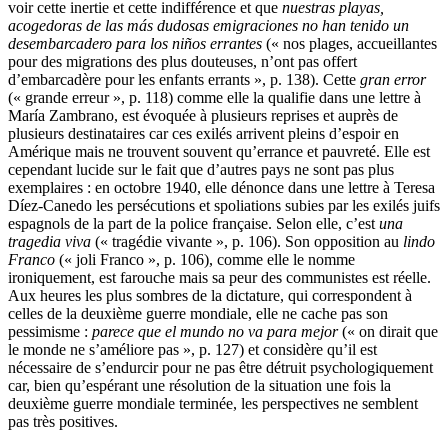
voir cette inertie et cette indifférence et que
nuestras playas,
acogedoras de las más dudosas emigraciones no han tenido un
desembarcadero para los niños errantes
(« nos plages, accueillantes
pour des migrations des plus douteuses, n’ont pas offert
d’embarcadère pour les enfants errants », p. 138). Cette
gran error
(« grande erreur », p. 118) comme elle la qualifie dans une lettre à
María Zambrano, est évoquée à plusieurs reprises et auprès de
plusieurs destinataires car ces exilés arrivent pleins d’espoir en
Amérique mais ne trouvent souvent qu’errance et pauvreté. Elle est
cependant lucide sur le fait que d’autres pays ne sont pas plus
exemplaires : en octobre 1940, elle dénonce dans une lettre à Teresa
Díez-Canedo les persécutions et spoliations subies par les exilés juifs
espagnols de la part de la police française. Selon elle, c’est
una
tragedia viva
(« tragédie vivante », p. 106). Son opposition au
lindo
Franco
(« joli Franco », p. 106), comme elle le nomme
ironiquement, est farouche mais sa peur des communistes est réelle.
Aux heures les plus sombres de la dictature, qui correspondent à
celles de la deuxième guerre mondiale, elle ne cache pas son
pessimisme :
parece que el mundo no va para mejor
(« on dirait que
le monde ne s’améliore pas », p. 127) et considère qu’il est
nécessaire de s’endurcir pour ne pas être détruit psychologiquement
car, bien qu’espérant une résolution de la situation une fois la
deuxième guerre mondiale terminée, les perspectives ne semblent
pas très positives.