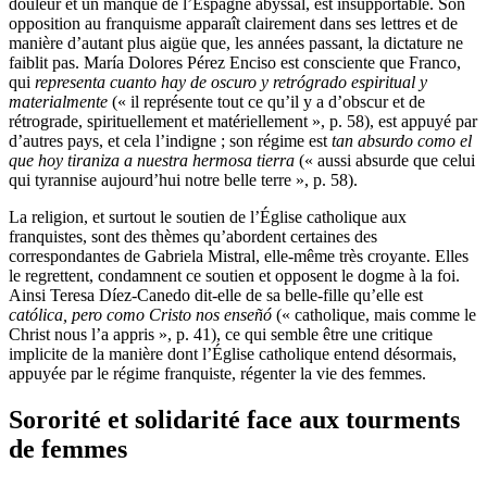
douleur et un manque de l’Espagne abyssal, est insupportable. Son
opposition au franquisme apparaît clairement dans ses lettres et de
manière d’autant plus aigüe que, les années passant, la dictature ne
faiblit pas. María Dolores Pérez Enciso est consciente que Franco,
qui
representa cuanto hay de oscuro y retrógrado espiritual y
materialmente
(« il représente tout ce qu’il y a d’obscur et de
rétrograde, spirituellement et matériellement », p. 58), est appuyé par
d’autres pays, et cela l’indigne ; son régime est
tan absurdo como el
que hoy tiraniza a nuestra hermosa tierra
(« aussi absurde que celui
qui tyrannise aujourd’hui notre belle terre », p. 58).
La religion, et surtout le soutien de l’Église catholique aux
franquistes, sont des thèmes qu’abordent certaines des
correspondantes de Gabriela Mistral, elle-même très croyante. Elles
le regrettent, condamnent ce soutien et opposent le dogme à la foi.
Ainsi Teresa Díez-Canedo dit-elle de sa belle-fille qu’elle est
católica, pero como Cristo nos enseñó
(« catholique, mais comme le
Christ nous l’a appris », p. 41), ce qui semble être une critique
implicite de la manière dont l’Église catholique entend désormais,
appuyée par le régime franquiste, régenter la vie des femmes.
Sororité et solidarité face aux tourments
de femmes