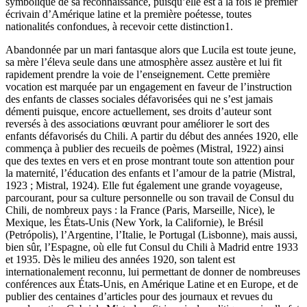
symbolique de sa reconnaissance, puisqu’elle est à la fois le premier
écrivain d’Amérique latine et la première poétesse, toutes
nationalités confondues, à recevoir cette distinction
1
.
Abandonnée par un mari fantasque alors que Lucila est toute jeune,
sa mère l’éleva seule dans une atmosphère assez austère et lui fit
rapidement prendre la voie de l’enseignement. Cette première
vocation est marquée par un engagement en faveur de l’instruction
des enfants de classes sociales défavorisées qui ne s’est jamais
démenti puisque, encore actuellement, ses droits d’auteur sont
reversés à des associations œuvrant pour améliorer le sort des
enfants défavorisés du Chili. A partir du début des années 1920, elle
commença à publier des recueils de poèmes (Mistral, 1922) ainsi
que des textes en vers et en prose montrant toute son attention pour
la maternité, l’éducation des enfants et l’amour de la patrie (Mistral,
1923 ; Mistral, 1924). Elle fut également une grande voyageuse,
parcourant, pour sa culture personnelle ou son travail de Consul du
Chili, de nombreux pays : la France (Paris, Marseille, Nice), le
Mexique, les États-Unis (New York, la Californie), le Brésil
(Petrópolis), l’Argentine, l’Italie, le Portugal (Lisbonne), mais aussi,
bien sûr, l’Espagne, où elle fut Consul du Chili à Madrid entre 1933
et 1935. Dès le milieu des années 1920, son talent est
internationalement reconnu, lui permettant de donner de nombreuses
conférences aux États-Unis, en Amérique Latine et en Europe, et de
publier des centaines d’articles pour des journaux et revues du