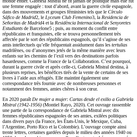
monde entier. Gabriela Mistral ne fit jamais de politique mais elle fut
une femme engagée : tout d’abord, avant la guerre civile espagnole,
dans des mouvements et groupes féministes tels que le
Círculo
Sáfico de Madrid
2
, le
Lyceum Club Femenino
3
, la
Residencia de
Señoritas de Madrid
4
et la
Residència Internacional de Senyoretes
Estudiants
de Barcelone
5
; puis, au moment du conflit entre
républicains et franquistes, elle se trouva personnellement très
affectée par le sort des républicains espagnols, qu’il s’agisse de ses
amis intellectuels qu’elle fréquentait assidument dans les
tertulias
madrilènes, ou d’anonymes jetés de la même manière avec leurs
enfants sur les chemins de l’exil vers des destinations parfois
hasardeuses, comme la France de la Collaboration. C’est pourquoi,
durant la guerre civile et après celle-ci, Gabriela Mistral destina, à
plusieurs reprises, les bénéfices tirés de la vente de certains de ses
livres à l’aide aux réfugiés. Elle maintint également une
correspondance très fournie avec de nombreuses personnes et
notamment des femmes, amies chères à son cœur.
En 2020 paraît
De mujer a mujer: Cartas desde el exilio a Gabriela
Mistral (1942-1956)
(Montiel Rayo, 2020). Cet ouvrage rassemble
une partie de la correspondance de Gabriela Mistral avec dix
femmes républicaines espagnoles de ses amies, exilées politiques
dans divers pays (la France, les États-Unis, le Mexique, Cuba,
l’Argentine, Porto Rico et la Colombie). L’ouvrage compte ainsi
trente lettres, certaines gardées depuis le milieu des années 1940 ou