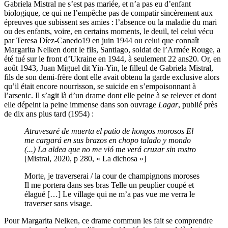
Gabriela Mistral ne s’est pas mariée, et n’a pas eu d’enfant
biologique, ce qui ne l’empêche pas de compatir sincèrement aux
épreuves que subissent ses amies : l’absence ou la maladie du mari
ou des enfants, voire, en certains moments, le deuil, tel celui vécu
par Teresa Díez-Canedo
19
en juin 1944 ou celui que connaît
Margarita Nelken dont le fils, Santiago, soldat de l’Armée Rouge, a
été tué sur le front d’Ukraine en 1944, à seulement 22 ans
20
. Or, en
août 1943, Juan Miguel dit Yin-Yin, le filleul de Gabriela Mistral,
fils de son demi-frère dont elle avait obtenu la garde exclusive alors
qu’il était encore nourrisson, se suicide en s’empoisonnant à
l’arsenic. Il s’agit là d’un drame dont elle peine à se relever et dont
elle dépeint la peine immense dans son ouvrage
Lagar
, publié près
de dix ans plus tard (1954) :
Atravesaré de muerta
el patio de hongos morosos
El
me cargará en sus brazos
en chopo talado y mondo
(...)
La aldea que no me vió
me verá cruzar sin rostro
[Mistral, 2020, p 280, « La dichosa »]
Morte, je traverserai /
la cour de champignons moroses
Il me portera dans ses bras
Telle un peuplier coupé et
élagué […]
Le village qui ne m’a pas vue
me verra le
traverser sans visage.
Pour Margarita Nelken, ce drame commun les fait se comprendre