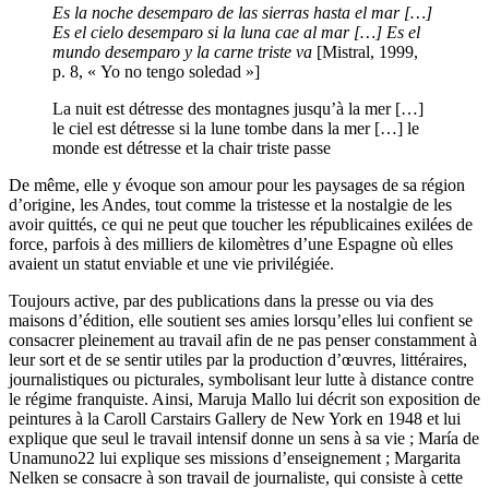
Es la noche desemparo
de las sierras hasta el mar […]
Es el cielo desemparo
si la luna cae al mar […]
Es el
mundo desemparo
y la carne triste va
[Mistral, 1999,
p. 8, « Yo no tengo soledad »]
La nuit est détresse
des montagnes jusqu’à la mer […]
le ciel est détresse
si la lune tombe dans la mer […]
le
monde est détresse
et la chair triste passe
De même, elle y évoque son amour pour les paysages de sa région
d’origine, les Andes, tout comme la tristesse et la nostalgie de les
avoir quittés, ce qui ne peut que toucher les républicaines exilées de
force, parfois à des milliers de kilomètres d’une Espagne où elles
avaient un statut enviable et une vie privilégiée.
Toujours active, par des publications dans la presse ou via des
maisons d’édition, elle soutient ses amies lorsqu’elles lui confient se
consacrer pleinement au travail afin de ne pas penser constamment à
leur sort et de se sentir utiles par la production d’œuvres, littéraires,
journalistiques ou picturales, symbolisant leur lutte à distance contre
le régime franquiste. Ainsi, Maruja Mallo lui décrit son exposition de
peintures à la Caroll Carstairs Gallery de New York en 1948 et lui
explique que seul le travail intensif donne un sens à sa vie ; María de
Unamuno
22
lui explique ses missions d’enseignement ; Margarita
Nelken se consacre à son travail de journaliste, qui consiste à cette