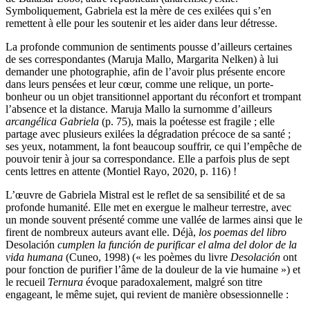
Symboliquement, Gabriela est la mère de ces exilées qui s’en
remettent à elle pour les soutenir et les aider dans leur détresse.
La profonde communion de sentiments pousse d’ailleurs certaines
de ses correspondantes (Maruja Mallo, Margarita Nelken) à lui
demander une photographie, afin de l’avoir plus présente encore
dans leurs pensées et leur cœur, comme une relique, un porte-
bonheur ou un objet transitionnel apportant du réconfort et trompant
l’absence et la distance. Maruja Mallo la surnomme d’ailleurs
arcangélica Gabriela
(p. 75), mais la poétesse est fragile ; elle
partage avec plusieurs exilées la dégradation précoce de sa santé ;
ses yeux, notamment, la font beaucoup souffrir, ce qui l’empêche de
pouvoir tenir à jour sa correspondance. Elle a parfois plus de sept
cents lettres en attente (Montiel Rayo, 2020, p. 116) !
L’œuvre de Gabriela Mistral est le reflet de sa sensibilité et de sa
profonde humanité. Elle met en exergue le malheur terrestre, avec
un monde souvent présenté comme une vallée de larmes ainsi que le
firent de nombreux auteurs avant elle. Déjà,
los poemas del libro
Desolación
cumplen la función de purificar el alma del dolor de la
vida humana
(Cuneo, 1998) (« les poèmes du livre
Desolación
ont
pour fonction de purifier l’âme de la douleur de la vie humaine ») et
le recueil
Ternura
évoque paradoxalement, malgré son titre
engageant, le même sujet, qui revient de manière obsessionnelle :