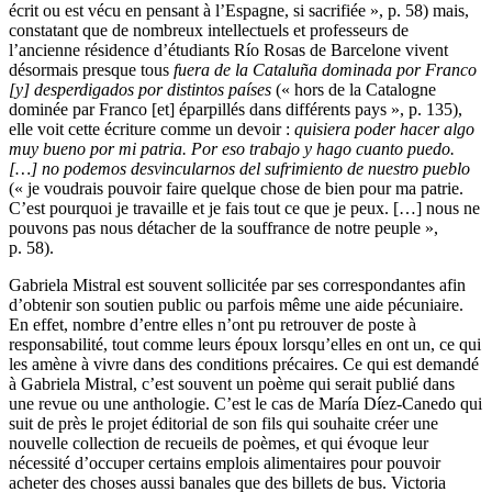
écrit ou est vécu en pensant à l’Espagne, si sacrifiée », p. 58) mais,
constatant que de nombreux intellectuels et professeurs de
l’ancienne résidence d’étudiants Río Rosas de Barcelone vivent
désormais presque tous
fuera de la Cataluña dominada por Franco
[y] desperdigados por distintos países
(« hors de la Catalogne
dominée par Franco [et] éparpillés dans différents pays », p. 135),
elle voit cette écriture comme un devoir :
quisiera poder hacer algo
muy bueno por mi patria. Por eso trabajo y hago cuanto puedo.
[…] no podemos desvincularnos del sufrimiento de nuestro pueblo
(« je voudrais pouvoir faire quelque chose de bien pour ma patrie.
C’est pourquoi je travaille et je fais tout ce que je peux. […] nous ne
pouvons pas nous détacher de la souffrance de notre peuple »,
p. 58).
Gabriela Mistral est souvent sollicitée par ses correspondantes afin
d’obtenir son soutien public ou parfois même une aide pécuniaire.
En effet, nombre d’entre elles n’ont pu retrouver de poste à
responsabilité, tout comme leurs époux lorsqu’elles en ont un, ce qui
les amène à vivre dans des conditions précaires. Ce qui est demandé
à Gabriela Mistral, c’est souvent un poème qui serait publié dans
une revue ou une anthologie. C’est le cas de María Díez-Canedo qui
suit de près le projet éditorial de son fils qui souhaite créer une
nouvelle collection de recueils de poèmes, et qui évoque leur
nécessité d’occuper certains emplois alimentaires pour pouvoir
acheter des choses aussi banales que des billets de bus. Victoria