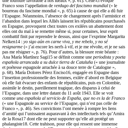
une tournure favorable à nos idéaux », p. 61). Celle-ci évoque
Franco sous l’appellation de
verdugo del fascismo mundial
(« le
bourreau du fascisme mondial », p. 65) à cause de qui elle a dû fuir
l’Espagne. Néanmoins, l’absence de changement après l’armistice et
l’abandon dans lequel les Alliés laissent les républicains pourchassés
en Espagne, provoquent chez toutes ces exilées un abattement dont
elles ont du mal à se remettre même si, pour certaines, leur esprit
combattif finit par reprendre le dessus, ainsi que l’exprime Margarita
Nelken
14
:
yo sigo aún en carne viva, y me rebelo, y no sé
resignarme
(« j’ai encore les nerfs à vif, et je me révolte, et je ne sais
pas me résigner », p. 76). Pour d’autres, la blessure reste béante :
Ana María Martínez Sagi
15
se définit comme une
periodista y poeta
española arrancada a su dulce tierra de Cataluña
(« une journaliste
et poétesse espagnole arrachée à sa douce terre de Catalogne »,
p. 68). María Dolores Pérez Enciso
16
, engagée en Espagne dans
l’insertion professionnelle des femmes, exilée d’abord en Belgique
où elle fait évacuer des enfants de républicains, puis en Colombie,
assimile le destin, pareillement tragique, des disparus à celui de
l’Espagne, dans une lettre datant du 11 août 1943. Elle se voit
comme
una española al servicio de España, que no es la de Franco
(« une Espagnole au service de l’Espagne, qui n’est pas celle de
Franco », p. 46). Ses convictions l’ont menée à rompre les liens
d’amitié qui l’unissaient auparavant à des intellectuels tels qu’Amira
de la Rosa
17
dont elle ne peut supporter qu’elle ait protégé un
phalangiste
18
. Cette trahison, pour elle qui ressent une immense