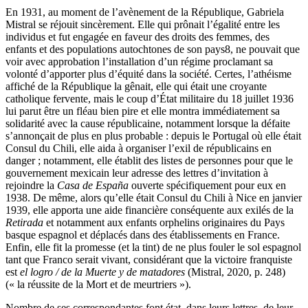
En 1931, au moment de l’avènement de la République, Gabriela
Mistral se réjouit sincèrement. Elle qui prônait l’égalité entre les
individus et fut engagée en faveur des droits des femmes, des
enfants et des populations autochtones de son pays
8
, ne pouvait que
voir avec approbation l’installation d’un régime proclamant sa
volonté d’apporter plus d’équité dans la société. Certes, l’athéisme
affiché de la République la gênait, elle qui était une croyante
catholique fervente, mais le coup d’État militaire du 18 juillet 1936
lui parut être un fléau bien pire et elle montra immédiatement sa
solidarité avec la cause républicaine, notamment lorsque la défaite
s’annonçait de plus en plus probable : depuis le Portugal où elle était
Consul du Chili, elle aida à organiser l’exil de républicains en
danger ; notamment, elle établit des listes de personnes pour que le
gouvernement mexicain leur adresse des lettres d’invitation à
rejoindre la
Casa de España
ouverte spécifiquement pour eux en
1938. De même, alors qu’elle était Consul du Chili à Nice en janvier
1939, elle apporta une aide financière conséquente aux exilés de la
Retirada
et notamment aux enfants orphelins originaires du Pays
basque espagnol et déplacés dans des établissements en France.
Enfin, elle fit la promesse (et la tint) de ne plus fouler le sol espagnol
tant que Franco serait vivant, considérant que la victoire franquiste
est
el logro / de la Muerte y de matadores
(Mistral, 2020, p. 248)
(« la réussite de la Mort et de meurtriers »).
Nombre de ses correspondantes font état, dans leurs lettres, de leur