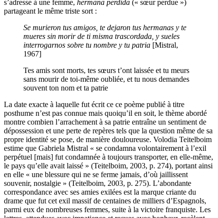
s’adresse à une femme,
hermana perdida
(« sœur perdue »)
partageant le même triste sort :
Se murieron tus amigos,
te dejaron tus hermanas
y te
mueres sin morir
de ti misma trascordada,
y sueles
interrogarnos
sobre tu nombre y tu patria
[Mistral,
1967]
Tes amis sont morts,
tes sœurs t’ont laissée
et tu meurs
sans mourir
de toi-même oubliée,
et tu nous demandes
souvent
ton nom et ta patrie
La date exacte à laquelle fut écrit ce ce poème publié à titre
posthume n’est pas connue mais quoiqu’il en soit, le thème abordé
montre combien l’arrachement à sa patrie entraîne un sentiment de
dépossession et une perte de repères tels que la question même de sa
propre identité se pose, de manière douloureuse. Volodia Teitelboim
estime que Gabriela Mistral « se condamna volontairement à l’exil
perpétuel [mais] fut condamnée à toujours transporter, en elle-même,
le pays qu’elle avait laissé » (Teitelboim, 2003, p. 274), portant ainsi
en elle « une blessure qui ne se ferme jamais, d’où jaillissent
souvenir, nostalgie » (Teitelboim, 2003, p. 275). L’abondante
correspondance avec ses amies exilées est la marque criante du
drame que fut cet exil massif de centaines de milliers d’Espagnols,
parmi eux de nombreuses femmes, suite à la victoire franquiste. Les