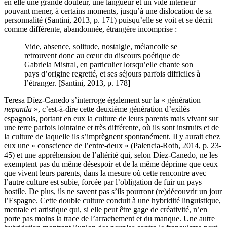
en elle une grande douleur, une langueur et un vide intérieur
pouvant mener, à certains moments, jusqu’à une dislocation de sa
personnalité (Santini, 2013, p. 171) puisqu’elle se voit et se décrit
comme différente, abandonnée, étrangère incomprise :
Vide, absence, solitude, nostalgie, mélancolie se
retrouvent donc au cœur du discours poétique de
Gabriela Mistral, en particulier lorsqu’elle chante son
pays d’origine regretté, et ses séjours parfois difficiles à
l’étranger. [Santini, 2013, p. 178]
Teresa Díez-Canedo s’interroge également sur la « génération
nepantla
», c’est-à-dire cette deuxième génération d’exilés
espagnols, portant en eux la culture de leurs parents mais vivant sur
une terre parfois lointaine et très différente, où ils sont instruits et de
la culture de laquelle ils s’imprègnent spontanément. Il y aurait chez
eux une « conscience de l’entre-deux » (Palencia-Roth, 2014, p. 23-
45) et une appréhension de l’altérité qui, selon Díez-Canedo, ne les
exemptent pas du même désespoir et de la même déprime que ceux
que vivent leurs parents, dans la mesure où cette rencontre avec
l’autre culture est subie, forcée par l’obligation de fuir un pays
hostile. De plus, ils ne savent pas s’ils pourront (re)découvrir un jour
l’Espagne. Cette double culture conduit à une hybridité linguistique,
mentale et artistique qui, si elle peut être gage de créativité, n’en
porte pas moins la trace de l’arrachement et du manque. Une autre