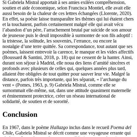
Si Gabriela Mistral apportait à ses amies exilées compréhension,
soutien et aide économique, selon Francisca Montiel, elle avait elle
aussi besoin de la chaleur de ces lettres échangées (Llorente, 2020).
En effet, sa poésie laisse transparaître les thèmes qui lui étaient chers
et la touchaient, parfois certainement malgré elle qui avait vécu
l’abandon d’un père, l’arrachement brutal par suicide de son amour
de jeunesse puis le deuil impossible à surmonter de son fils adoptif :
la tristesse, la solitude, les souvenirs, l’errance, ou encore la
nostalgie d’une terre quittée. Sa correspondance, tout autant que ses
poèmes, laissent entrevoir la carence, le manque et les vides affectifs
(Boussard & Santini, 2018, p. 18) qui ne cessent de la hanter. Ainsi,
durant son séjour à Madrid, elle noua des liens d’amitié sincères et
profonds avec plusieurs de celles qui, quelques années plus tard,
allaient être obligées de tout quitter pour sauver leur vie. Malgré la
distance, parfois très importante, qui les séparait, « l’archange du
vent » (Pomes, 1963, p. 9) Gabriela Mistral, comme elle se
surnommait elle-même, sut, dans une attitude quasiment maternelle
et éminemment protectrice, créer un réseau international de
solidarité, de soutien et de sororité.
Conclusion
En 1967, dans le poème
Hallazgo
inclus dans le recueil
Poema del
Chile
, Gabriela Mistral se décrit comme une voyageuse errante qui