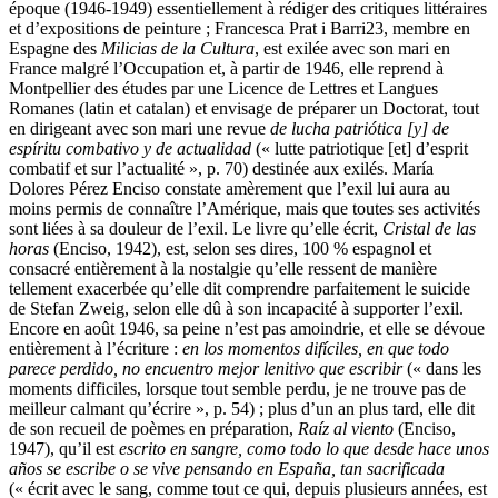
époque (1946-1949) essentiellement à rédiger des critiques littéraires
et d’expositions de peinture ; Francesca Prat i Barri
23
, membre en
Espagne des
Milicias de la Cultura
, est exilée avec son mari en
France malgré l’Occupation et, à partir de 1946, elle reprend à
Montpellier des études par une Licence de Lettres et Langues
Romanes (latin et catalan) et envisage de préparer un Doctorat, tout
en dirigeant avec son mari une revue
de lucha patriótica [y] de
espíritu combativo y de actualidad
(« lutte patriotique [et] d’esprit
combatif et sur l’actualité », p. 70) destinée aux exilés. María
Dolores Pérez Enciso constate amèrement que l’exil lui aura au
moins permis de connaître l’Amérique, mais que toutes ses activités
sont liées à sa douleur de l’exil. Le livre qu’elle écrit,
Cristal de las
horas
(Enciso, 1942), est, selon ses dires, 100 % espagnol et
consacré entièrement à la nostalgie qu’elle ressent de manière
tellement exacerbée qu’elle dit comprendre parfaitement le suicide
de Stefan Zweig, selon elle dû à son incapacité à supporter l’exil.
Encore en août 1946, sa peine n’est pas amoindrie, et elle se dévoue
entièrement à l’écriture :
en los momentos difíciles, en que todo
parece perdido, no encuentro mejor lenitivo que escribir
(« dans les
moments difficiles, lorsque tout semble perdu, je ne trouve pas de
meilleur calmant qu’écrire », p. 54) ; plus d’un an plus tard, elle dit
de son recueil de poèmes en préparation,
Raíz al viento
(Enciso,
1947), qu’il est
escrito en sangre, como todo lo que desde hace unos
años se escribe o se vive pensando en España, tan sacrificada
(« écrit avec le sang, comme tout ce qui, depuis plusieurs années, est