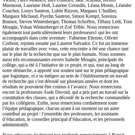
Marmorat, Lauriane Hull, Laurine Gerardin, Léana Monin, Léandre
Couchot, Lonys Sautron, Lubin Rizzon, Margaux L’huillier,
Margaux Michaud, Pyerlin Sautron, Simon Kempf, Sorenza
Bonnot, Steven Wintenberger, Thomas Schoffen, Tiffany Ledi, Tom
Mougin, Yohan Wintenberger et Zoé Trible. Nous remercions
également tout particulièrement leurs professeurs
1
qui les ont
accompagnés dans cette aventure : Fabienne Etienne, Olivier
Corbont, rejoints ensuite par Laurent Salvador. Ce fut un immense
plaisir de travailler avec vous, cette rencontre a été une chance tant
sur le plan de la recherche que sur le plan humain. Nous sommes
aussi très reconnaissantes envers Isabelle Mougin, principale du
collège, qui a été à l’initiative de ce projet, et qui, tout au long de
notre démarche, a apporté son soutien tant sur le plan pédagogique
que logistique, et a su intégrer au sein de l’établissement un travail
de recherche qui s’est déroulé sur plusieurs années et dont les
résultats ne pouvaient être connus à l’avance. Nous remercions
encore la professeure Aude Duvoid, qui a pris part au travail sur la
constitution des classes, qui a découlé de la recherche commanditée
par les collégiens. Enfin, nous remercions cordialement toute
l’équipe pédagogique, chacun ayant à un moment ou un autre
contribué au projet : l’ensemble des professeurs, les assistants
d’éducation, le conseiller principal d’éducation, et les personnels
administratifs.
Nous adressons également nos profonds remerciements à Benoit