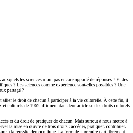
ts auxquels les sciences n’ont pas encore apporté de réponses ? Et des
ntifiques ? Les sciences comme expérience sont-elles possibles ? Une
eux partagé ?
r le droit de chacun à participer à la vie culturelle. À cette fin, il
 culturels de 1965 affirment dans leur article sur les droits culturels
ccès et du droit de pratiquer de chacun. Mais surtout à nous mettre à
rver la mise en œuvre de trois droits : accéder, pratiquer, contribuer.
ropre à la réussite démocratique. La formule « prendre part librement