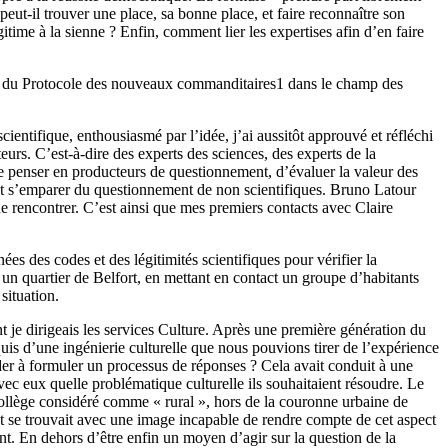
ut-il trouver une place, sa bonne place, et faire reconnaître son
time à la sienne ? Enfin, comment lier les expertises afin d’en faire
on du Protocole des nouveaux commanditaires
1
dans le champ des
entifique, enthousiasmé par l’idée, j’ai aussitôt approuvé et réfléchi
rs. C’est-à-dire des experts des sciences, des experts de la
se penser en producteurs de questionnement, d’évaluer la valeur des
ient s’emparer du questionnement de non scientifiques. Bruno Latour
 de rencontrer. C’est ainsi que mes premiers contacts avec Claire
es des codes et des légitimités scientifiques pour vérifier la
 quartier de Belfort, en mettant en contact un groupe d’habitants
situation.
nt je dirigeais les services Culture. Après une première génération du
quis d’une ingénierie culturelle que nous pouvions tirer de l’expérience
r à formuler un processus de réponses ? Cela avait conduit à une
ec eux quelle problématique culturelle ils souhaitaient résoudre. Le
ollège considéré comme « rural », hors de la couronne urbaine de
ment se trouvait avec une image incapable de rendre compte de cet aspect
ent. En dehors d’être enfin un moyen d’agir sur la question de la