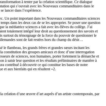
transformation à tenter par la création scientifique. Ce dialogue
entation qui s’ouvrait avec les Nouveaux commanditaires dans le
se lancer dans l’expérience.
avec. Un point important dans les Nouveaux commanditaires sciences
urs temps dans les deux cas de se les approprier. Se poser une question
que la médiatrice sciences a fait avec les élèves du collège. J’ai
ient totalement intégré leur droit au questionnement des savoirs et
mais surtout du témoignage de la force du pouvoir de questionner le
ns allemandes sont de fait restées hors du champ du désir…
le flambeau, les grands frères et grandes sœurs incitant les
e la constitution des groupes amicaux et donc d’une interrogation
rofesseurs de sciences, non humaines, porter fortement la démarche et
n à saisir leur question et les résultats préliminaires de manière à
ura contribué à découvrir ce qui constitue les bases de notre
ue et aux bienfaits qui en résultent »
2
.
la création d’une œuvre d’art auprès d’un artiste contemporain, par