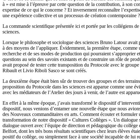
à » est mise à l’épreuve par cette question de la contribution, à son
expertise de ce qui le concerne ? Et inversement reconnaître l’expertis
une expérience collective et un processus de création contemporaine ?
La commande scientifique présentée ici et portée par les collégiens 
sciences.
Lorsque le philosophe et sociologue des sciences Bruno Latour avait pr
à des moyens de l’appliquer. Évidemment, la première étape, comme une
recherche et de ses modes de production qui pourraient s’approprier et
questions au sein des savoirs existants et de construire un rôle de pr
avait proposé de tester cette transposition du Protocole avec le groupe
Ribault et Livio Riboli Sasco se sont créés.
La deuxième étape était bien sûr de trouver des groupes et des terrains
proposition du Protocole dans les sciences est apparue comme une év
avec les médiateurs de l’Atelier des jours à venir, de l’autre est appa
En effet à la même époque, j’avais transformé le dispositif d’intervent
dispositif, nous venions d’entamer une nouvelle étape que nous avions b
des Nouveaux commanditaires en arts. Comment écouter et formuler un
transformation de notre dispositif « Cultures Collèges ». Un dialogue 
dialogue ouvert avec l’équipe de direction et pédagogique du collège
Belfort, dont les très bons résultats scientifiques chez leurs élèves é
positif du collège, ou simplement face à une société incapable de lui r