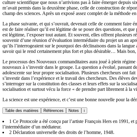
culture scientifique que nous n’arrivions pas à faire émerger depuis six
m’avait permis dans la deuxième phase, celle de construction de répon
champ des sciences. Après un exposé assez complet de la méthode en ar
La phase suivante, et qui s’ouvrait, devenait celle de comment faire
est de faire réaliser qu’il est légitime de se poser des questions, et qu
est légitime, l’exposer tout autant. Et souvent, elles offrent plusieurs 
souvenir d’une réunion d’évaluation intermédiaire du projet un an après
qu’ils l’interrogeaient sur le pourquoi des déclinaisons dans la langue
savoir qui le rend certainement plus fort et plus désirable… Mais bon, l
Le processus des Nouveaux commanditaires aura joué à plein régime dur
nouveaux à s’investir dans le groupe. La question a évolué, passant de 
adolescente sur leur propre socialisation. Plusieurs chercheurs ont fai
s’investir dans l’expérience et le travail des chercheurs. Des élèves de
s’interroger sur la constitution des classes et leurs effets sur la soc
socialisation et surtout vécu la force « de prendre part librement à la 
La science est une expérience, et c’est une bonne nouvelle pour la dém
Table des matières
Références
Notes
i
1
Ce Protocole a été conçu par l’artiste François Hers en 1991, et 
l’intermédiaire d’un médiateur.
2
Déclaration universelle des droits de l’homme, 1948.