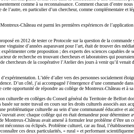
 consentement comme à sa reconnaissance. Comment chacun d’entre nous pe
e de l’autre, en particulier d’un chercheur, comme complémentaire et légi
de Montreux-Château est parmi les premières expériences de l’applicati
oposé en 2012 de tester ce Protocole sur la question de la commande sci
 vingtaine d’années auparavant pour l’art, était de trouver des médiateu
 expérimenter cette proposition ; des experts des sciences capables de 
oducteur de recherche en trouvant chercheurs et laboratoires qui pourra
 de chercheurs de la coopérative l’Atelier des jours à venir qu’il venait
 d’expérimentation. L’idée d’aller vers des personnes socialement éloigné
idence. D’un côté, j’ai accompagné l’émergence d’une commande dans un
rue cette opportunité de répondre au collège de Montreux-Château et à sa 
ion culturelle en collèges du Conseil général du Territoire de Belfort do
asée sur notre travail en cours sur les droits culturels associés aux ac
e problématique culturelle au sein d’une communauté éducative et aide
s’ouvrait avec chaque collège qui en était demandeur pour déterminer av
 de Montreux-Château avait amené à formuler leur problème d’être un c
taient méconnus ou éclipsés. Problème culturel, car au final, l’établisse
econnaître ces deux particularités, « rural » et performant scientifiquem