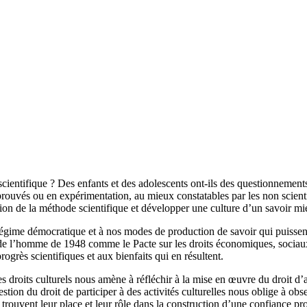
 scientifique ? Des enfants et des adolescents ont-ils des questionnemen
 éprouvés ou en expérimentation, au mieux constatables par les non scie
on de la méthode scientifique et développer une culture d’un savoir mi
me démocratique et à nos modes de production de savoir qui puissent allie
 de l’homme de 1948 comme le Pacte sur les droits économiques, sociaux et
rogrès scientifiques et aux bienfaits qui en résultent.
 droits culturels nous amène à réfléchir à la mise en œuvre du droit d’a
stion du droit de participer à des activités culturelles nous oblige à obse
i trouvent leur place et leur rôle dans la construction d’une confiance p