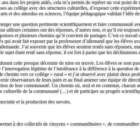
 ans dans les projets aidés, cela m’a permis de repérer un vrai point de 
ses au collège avec des structures culturelles, d’exposer cette expérim
ts et des attendus en sciences, l’équipe pédagogique validait l’idée de 
 émerger une question pertinente scientifiquement et faire communauté 
e par ailleurs certaines ont des réponses, d’autres non, et qu’il est toujo
réponses et plusieurs chemins qu’il convient de partager. C’est ce travail 
 qui avait fait exposer par la professeure d’allemand que les élèves ava
 allemande. J’ai souvenir que les élèves seraient restés sans réponses, 
e sujet étant resté sans réponse, il est fort à parier que les déclinaiso
ant cette presque décennie de mise en œuvre. Les élèves se sont passé 
l’interrogation légitime de l’intolérance à la différence à la question d
t le chemin vers ce collège « rural » et j’ai observé avec plaisir deux p
venir observateurs de leurs pairs et au final amener une équipe de directio
ialisation de leur communauté. Un chemin où, seul et en commun, chacun a
vie culturelle de la communauté (…) et de participer au progrès scientifiq
ocratie et la production des savoirs.
permet à des collectifs de citoyens « commanditaires », de commanditer 