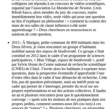
collégiens ont répondu à un concours de vidéos scientifiques,
organisé par l’association
La Mandarina de Newton
. Livio
Riboli-Sasco, alors membre du jury du concours, repère
immédiatement leur vidéo, seule vidéo qui pose une question
au lieu d’expliquer un phénomène : « comment la couleur des
murs de nos salles de classe influence-t-elle notre
apprentissage ? » Deux chercheurs en neurosciences se
saisiront de cette question.
2013 : À Marigny, petite commune de 800 habitants dans les
Deux-Sèvres, je viens rencontrer un groupe d’habitants
mobilisé autour des enjeux de biodiversité. Ce groupe s’était
constitué en 2012 dans le cadre d’un programme de sciences
participatives, « Mon Village, espace de biodiversité », porté
par Sylvie Houte du Centre national de recherche scientifique
(CNRS) de Chizé. J’invite alors les habitants à exprimer leurs
questions, dans la perspective éventuelle d’approfondir l’une
d’entre elles dans le cadre d’une démarche de recherche. Cette
fois, pas de question préexistante, mais un intérêt pour un
cadre qui permet de s’interroger, prendre du recul sur ses
propres représentations et sur des actions collectives. Il faudra
un an et plusieurs rencontres pour que le questionnement
converge : « quels sont les moteurs de nos pratiques dans nos
propres jardins, comment sommes-nous liés (ou non) à ces
espaces de “nature” ? ». Plusieurs chercheurs, en géographie