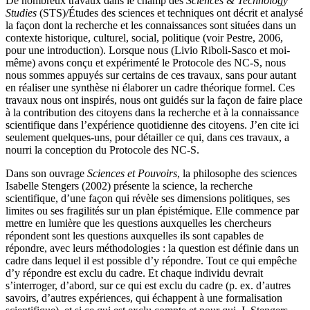
De nombreux travaux dans le champ des
Sciences & Technology
Studies
(STS)/Études des sciences et techniques ont décrit et analysé
la façon dont la recherche et les connaissances sont situées dans un
contexte historique, culturel, social, politique (voir Pestre, 2006,
pour une introduction). Lorsque nous (Livio Riboli-Sasco et moi-
même) avons conçu et expérimenté le Protocole des NC-S, nous
nous sommes appuyés sur certains de ces travaux, sans pour autant
en réaliser une synthèse ni élaborer un cadre théorique formel. Ces
travaux nous ont inspirés, nous ont guidés sur la façon de faire place
à la contribution des citoyens dans la recherche et à la connaissance
scientifique dans l’expérience quotidienne des citoyens. J’en cite ici
seulement quelques-uns, pour détailler ce qui, dans ces travaux, a
nourri la conception du Protocole des NC-S.
Dans son ouvrage
Sciences et Pouvoirs
, la philosophe des sciences
Isabelle Stengers (2002) présente la science, la recherche
scientifique, d’une façon qui révèle ses dimensions politiques, ses
limites ou ses fragilités sur un plan épistémique. Elle commence par
mettre en lumière que les questions auxquelles les chercheurs
répondent sont les questions auxquelles ils sont capables de
répondre, avec leurs méthodologies : la question est définie dans un
cadre dans lequel il est possible d’y répondre. Tout ce qui empêche
d’y répondre est exclu du cadre. Et chaque individu devrait
s’interroger, d’abord, sur ce qui est exclu du cadre (p. ex. d’autres
savoirs, d’autres expériences, qui échappent à une formalisation