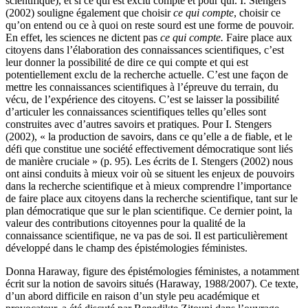
scientifique), et si ce qui est exclu compte et pour qui. I. Stengers
(2002) souligne également que choisir
ce qui compte
, choisir ce
qu’on entend ou ce à quoi on reste sourd est une forme de pouvoir.
En effet, les sciences ne dictent pas
ce qui compte.
Faire place aux
citoyens dans l’élaboration des connaissances scientifiques, c’est
leur donner la possibilité de dire ce qui compte et qui est
potentiellement exclu de la recherche actuelle. C’est une façon de
mettre les connaissances scientifiques à l’épreuve du terrain, du
vécu, de l’expérience des citoyens. C’est se laisser la possibilité
d’articuler les connaissances scientifiques telles qu’elles sont
construites avec d’autres savoirs et pratiques. Pour I. Stengers
(2002), « la production de savoirs, dans ce qu’elle a de fiable, et le
défi que constitue une société effectivement démocratique sont liés
de manière cruciale » (p. 95). Les écrits de I. Stengers (2002) nous
ont ainsi conduits à mieux voir où se situent les enjeux de pouvoirs
dans la recherche scientifique et à mieux comprendre l’importance
de faire place aux citoyens dans la recherche scientifique, tant sur le
plan démocratique que sur le plan scientifique. Ce dernier point, la
valeur des contributions citoyennes pour la qualité de la
connaissance scientifique, ne va pas de soi. Il est particulièrement
développé dans le champ des épistémologies féministes.
Donna Haraway, figure des épistémologies féministes, a notamment
écrit sur la notion de savoirs situés (Haraway, 1988/2007). Ce texte,
d’un abord difficile en raison d’un style peu académique et