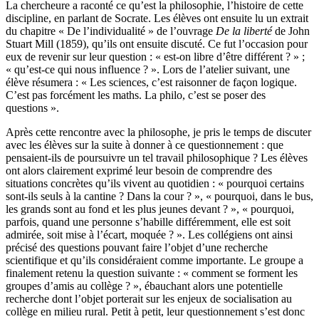
La chercheure a raconté ce qu’est la philosophie, l’histoire de cette
discipline, en parlant de Socrate. Les élèves ont ensuite lu un extrait
du chapitre « De l’individualité » de l’ouvrage
De la liberté
de John
Stuart Mill (1859), qu’ils ont ensuite discuté. Ce fut l’occasion pour
eux de revenir sur leur question : « est-on libre d’être différent ? » ;
« qu’est-ce qui nous influence ? ». Lors de l’atelier suivant, une
élève résumera : « Les sciences, c’est raisonner de façon logique.
C’est pas forcément les maths. La philo, c’est se poser des
questions ».
Après cette rencontre avec la philosophe, je pris le temps de discuter
avec les élèves sur la suite à donner à ce questionnement : que
pensaient-ils de poursuivre un tel travail philosophique ? Les élèves
ont alors clairement exprimé leur besoin de comprendre des
situations concrètes qu’ils vivent au quotidien : « pourquoi certains
sont-ils seuls à la cantine ? Dans la cour ? », « pourquoi, dans le bus,
les grands sont au fond et les plus jeunes devant ? », « pourquoi,
parfois, quand une personne s’habille différemment, elle est soit
admirée, soit mise à l’écart, moquée ? ». Les collégiens ont ainsi
précisé des questions pouvant faire l’objet d’une recherche
scientifique et qu’ils considéraient comme importante. Le groupe a
finalement retenu la question suivante : « comment se forment les
groupes d’amis au collège ? », ébauchant alors une potentielle
recherche dont l’objet porterait sur les enjeux de socialisation au
collège en milieu rural. Petit à petit, leur questionnement s’est donc