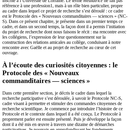
inscrite à l’Université de Lorraine. Le terme
médiatrice
ne fait pas
référence à une profession
1
, mais à un rôle bien particulier, propre
au cadre dans lequel ce projet de recherche s’est déroulé : ce cadre
est le Protocole des « Nouveaux commanditaires — sciences » (NC-
S). Dans ce présent chapitre, je présente dans un premier temps ce
cadre, et dans un second temps, la façon dont il a permis l’initiation
du projet de recherche dont nous faisons le récit : ma rencontre avec
les collégiens, l’expression de leur questionnement sur la
construction des relations amicales au collège, conduisant à notre
rencontre avec Gaëlle et au projet de recherche au cœur de cet
ouvrage.
À l’écoute des curiosités citoyennes : le
Protocole des « Nouveaux
commanditaires — sciences »
Dans cette première section, je décris le cadre dans lequel la
recherche participative s’est déroulée, à savoir le Protocole NC-S,
cadre visant à permettre et stimuler des commandes citoyennes de
recherche scientifique. Je commence par introduire l’histoire de ce
Protocole et le contexte dans lequel il a été conçu. Le Protocole à
proprement parler est ensuite présenté. Puis je développe la façon
dont il a été mis en œuvre à travers une dizaine de démarches
participatives. Je poursuis en approfondissant les fondements