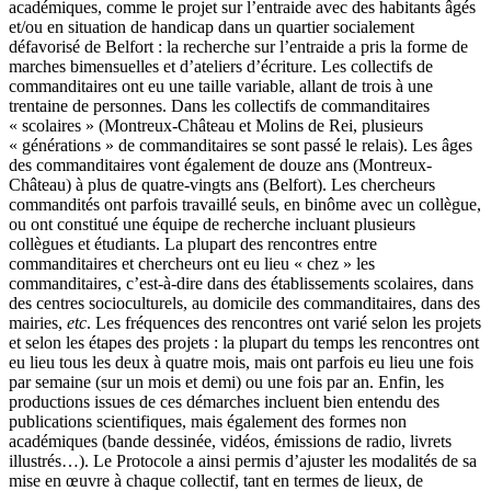
académiques, comme le projet sur l’entraide avec des habitants âgés
et/ou en situation de handicap dans un quartier socialement
défavorisé de Belfort : la recherche sur l’entraide a pris la forme de
marches bimensuelles et d’ateliers d’écriture. Les collectifs de
commanditaires ont eu une taille variable, allant de trois à une
trentaine de personnes. Dans les collectifs de commanditaires
« scolaires » (Montreux-Château et Molins de Rei, plusieurs
« générations » de commanditaires se sont passé le relais). Les âges
des commanditaires vont également de douze ans (Montreux-
Château) à plus de quatre-vingts ans (Belfort). Les chercheurs
commandités ont parfois travaillé seuls, en binôme avec un collègue,
ou ont constitué une équipe de recherche incluant plusieurs
collègues et étudiants. La plupart des rencontres entre
commanditaires et chercheurs ont eu lieu « chez » les
commanditaires, c’est-à-dire dans des établissements scolaires, dans
des centres socioculturels, au domicile des commanditaires, dans des
mairies,
etc
. Les fréquences des rencontres ont varié selon les projets
et selon les étapes des projets : la plupart du temps les rencontres ont
eu lieu tous les deux à quatre mois, mais ont parfois eu lieu une fois
par semaine (sur un mois et demi) ou une fois par an. Enfin, les
productions issues de ces démarches incluent bien entendu des
publications scientifiques, mais également des formes non
académiques (bande dessinée, vidéos, émissions de radio, livrets
illustrés…). Le Protocole a ainsi permis d’ajuster les modalités de sa
mise en œuvre à chaque collectif, tant en termes de lieux, de