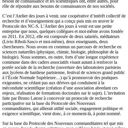
besoin de connaissance et les scientifiques ont, entre autres, pour
rôle de répondre aux besoins de connaissances de nos sociétés.
C’est l’Atelier des jours à venir, une coopérative d’intérêt collectif de
recherche et d’enseignement qui a conçu puis mis en œuvre le
Protocole des NC-S. L’Atelier des jours à venir est une petite
entreprise que nous, quelques collègues et moi-même avons fondée
en 2011. En 2012, elle est composée de deux salariés, médiateurs
(Livio Riboli-Sasco et moi-même), deux enseignants, deux
chercheures. Nous avons en commun un parcours de recherche en
sciences naturelles (physique, chimie, biologie, philosophie de la
biologie). Nous sommes, en outre, forts d’une longue expérience
commune dans des cadres associatifs visant autant à renforcer la
portée sociale de la recherche (ouverture des laboratoires parisiens
aux lycéens de banlieue parisienne, festival de sciences grand public
à l’École Normale Supérieure…) qu’à promouvoir des pratiques
exigeantes, ne cédant pas aux dérives qui conduisent à la
méconduite scientifique (création d’une association abordant ces
enjeux, réalisation de formations doctorales sur le sujet). L’invitation
faite par Bruno Latour à concevoir un protocole de recherche
participative sur la base du Protocole des Nouveaux
commanditaires, qui allierait utilité sociale, engagement politique et
exigence scientifique, vient donc, à ce moment-là, à point nommé.
Sur la base du Protocole des Nouveaux commanditaires tel que mis