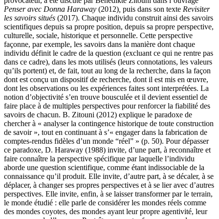
provocateur, a été discuté par Benedikte Zitouni dans l’ouvrage
Penser avec Donna Haraway
(2012)
,
puis dans son texte
Revisiter
les savoirs situés
(2017). Chaque individu construit ainsi des savoirs
scientifiques depuis sa propre position, depuis sa propre perspective,
culturelle, sociale, historique et personnelle. Cette perspective
façonne, par exemple, les savoirs dans la manière dont chaque
individu définit le cadre de la question (excluant ce qui ne rentre pas
dans ce cadre), dans les mots utilisés (leurs connotations, les valeurs
qu’ils portent) et, de fait, tout au long de la recherche, dans la façon
dont est conçu un dispositif de recherche, dont il est mis en œuvre,
dont les observations ou les expériences faites sont interprétées. La
notion d’objectivité s’en trouve bousculée et il devient essentiel de
faire place à de multiples perspectives pour renforcer la fiabilité des
savoirs de chacun. B. Zitouni (2012) explique le paradoxe de
chercher à « analyser la contingence historique de toute construction
de savoir », tout en continuant à s’« engager dans la fabrication de
comptes-rendus fidèles d’un monde “réel” » (p. 50). Pour dépasser
ce paradoxe, D. Haraway (1988) invite, d’une part, à reconnaître et
faire connaître la perspective spécifique par laquelle l’individu
aborde une question scientifique, comme étant indissociable de la
connaissance qu’il produit. Elle invite, d’autre part, à se décaler, à se
déplacer, à changer ses propres perspectives et à se lier avec d’autres
perspectives. Elle invite, enfin, à se laisser transformer par le terrain,
le monde étudié : elle parle de considérer les mondes réels comme
des mondes coyotes, des mondes ayant leur propre agentivité, leur