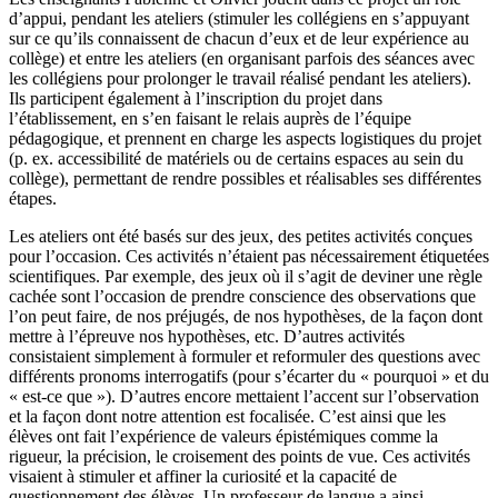
d’appui, pendant les ateliers (stimuler les collégiens en s’appuyant
sur ce qu’ils connaissent de chacun d’eux et de leur expérience au
collège) et entre les ateliers (en organisant parfois des séances avec
les collégiens pour prolonger le travail réalisé pendant les ateliers).
Ils participent également à l’inscription du projet dans
l’établissement, en s’en faisant le relais auprès de l’équipe
pédagogique, et prennent en charge les aspects logistiques du projet
(p. ex. accessibilité de matériels ou de certains espaces au sein du
collège), permettant de rendre possibles et réalisables ses différentes
étapes.
Les ateliers ont été basés sur des jeux, des petites activités conçues
pour l’occasion. Ces activités n’étaient pas nécessairement étiquetées
scientifiques. Par exemple, des jeux où il s’agit de deviner une règle
cachée sont l’occasion de prendre conscience des observations que
l’on peut faire, de nos préjugés, de nos hypothèses, de la façon dont
mettre à l’épreuve nos hypothèses, etc. D’autres activités
consistaient simplement à formuler et reformuler des questions avec
différents pronoms interrogatifs (pour s’écarter du « pourquoi » et du
« est-ce que »). D’autres encore mettaient l’accent sur l’observation
et la façon dont notre attention est focalisée. C’est ainsi que les
élèves ont fait l’expérience de valeurs épistémiques comme la
rigueur, la précision, le croisement des points de vue. Ces activités
visaient à stimuler et affiner la curiosité et la capacité de
questionnement des élèves. Un professeur de langue a ainsi