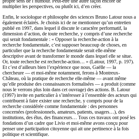
propre sens de l’humour. Peut-être une autre façon encore de
multiplier les perspectives, ou plutôt ici, d’en créer.
Enfin, le sociologue et philosophe des sciences Bruno Latour nous a
également éclairés. Je choisis ici de ne mentionner qu’un entretien
publié en 1997, dans lequel il discute le caractère performatif, la
dimension d’action, de toute recherche, y compris d’une recherche
qui serait fondamentale
: « Opposer la recherche-action à la
recherche fondamentale, c’est supposer beaucoup de choses, en
particulier que la recherche fondamentale serait elle-même
descriptive avant de transformer le monde dans lequel elle se situe.
Or, toute recherche est recherche-action… » (Latour, 1997, p. 197).
Et c’est d’ailleurs bien l’expérience que nous, Gaëlle — la
chercheure — et moi-même notamment, ferons à Montreux-
Château, où la pratique de recherche elle-même — avant même
qu’elle produise des connaissances formalisées — a produit (comme
nous le verrons plus loin dans cet ouvrage) des actions. B. Latour
(1997) invite en particulier à s’intéresser à l’ensemble des acteurs qui
contribuent à faire exister une recherche, y compris pour de la
recherche considérée comme fondamentale : des personnes
concernées (professionnels, amateurs, patients, usagers…), des
institutions, des élus, des financeurs… Tous ces travaux ont posé les
fondations d’un cadre que Livio et moi-même avons conçu pour
penser une participation citoyenne qui ait une pertinence à la fois
politique et scientifique.