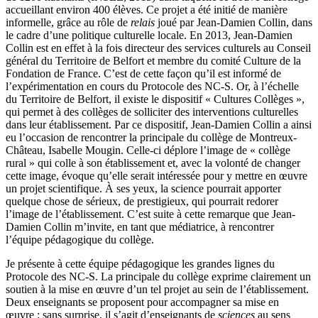
accueillant environ 400 élèves. Ce projet a été initié de manière
informelle, grâce au rôle de
relais
joué par Jean-Damien Collin, dans
le cadre d’une politique culturelle locale. En 2013, Jean-Damien
Collin est en effet à la fois directeur des services culturels au Conseil
général du Territoire de Belfort et membre du comité Culture de la
Fondation de France. C’est de cette façon qu’il est informé de
l’expérimentation en cours du Protocole des NC-S. Or, à l’échelle
du Territoire de Belfort, il existe le dispositif « Cultures Collèges »,
qui permet à des collèges de solliciter des interventions culturelles
dans leur établissement. Par ce dispositif, Jean-Damien Collin a ainsi
eu l’occasion de rencontrer la principale du collège de Montreux-
Château, Isabelle Mougin. Celle-ci déplore l’image de « collège
rural » qui colle à son établissement et, avec la volonté de changer
cette image, évoque qu’elle serait intéressée pour y mettre en œuvre
un projet scientifique. À ses yeux, la science pourrait apporter
quelque chose de sérieux, de prestigieux, qui pourrait redorer
l’image de l’établissement. C’est suite à cette remarque que Jean-
Damien Collin m’invite, en tant que médiatrice, à rencontrer
l’équipe pédagogique du collège.
Je présente à cette équipe pédagogique les grandes lignes du
Protocole des NC-S. La principale du collège exprime clairement un
soutien à la mise en œuvre d’un tel projet au sein de l’établissement.
Deux enseignants se proposent pour accompagner sa mise en
œuvre : sans surprise, il s’agit d’enseignants de
sciences
au sens