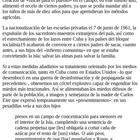
creación de «fincas para el pueblo» en el campo, en este mismo año,
alimentó el recelo de ciertos padres, ya que se podía mandar ahí a
los niños de más de diez años para que aprendieran los métodos
agrícolas.
La nacionalización de las escuelas privadas el 7 de junio de 1961, la
expulsión de los sacerdotes-maestros extranjeros del país, así como
el estrechamiento de los lazos entre Cuba y los países del bloque
socialista
19
acabaron de convencer a ciertos padres de sacar, cuanto
antes, a sus hijos del «infierno comunista» en que se estaba
convirtiendo la isla: salvar las almas para salvar la familia.
Si a estas medidas añadimos su tratamiento orientado por los medios
de comunicación, tanto en Cuba como en Estados Unidos –lo que
desembocó en una guerra de desinformación y de propaganda sin
precedentes–, obtenemos un cóctel explosivo capaz de engendrar los
miedos más irracionales. Así se alimentaban los miedos difusos de
parte de la población, a imagen y semejanza de la madre de Carlos
Eire que expresó tempranamente sus «presentimientos»: en sus
pesadillas veía a sus dos hijos
presos en un campo de concentración para menores en
el interior de la Isla, cumpliendo una sentencia de
cadena perpetua que [les] obligaría a cortar caña de
azúcar por el resto de [sus] vidas. O aún peor,
presentimientos de que [los] mandarían a Rusia, a