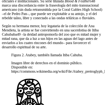
oficiales e institucionales. Su serie titulada
Blood & Feathers
48
marca una discordancia entre la fraseología del mito transnacional
americano (sin duda retransmitida por la Coral Gables High School)
–el de Pedro Pan–, que puede ser explotable a su antojo, y el del
rebelde taíno, libre y conectado a las ondas telúricas o fluviales.
Según su hermana menor, hoy legataria de la colección de Ana
Mendieta, la artista se fue convirtiendo en una sacerdotisa de Itiba
Cahubaba
49
–la deidad antropomorfa del zoo que es mitad mujer y
mitad rana, que da a luz a sus hijos en las aguas del lago antes de
enviarlos a los cuatro rincones del mundo– para favorecer el
desarrollo espiritual de su arte.
Figura 2. Atabey, también llamada Itiba Cahuba.
Imagen libre de derechos en el dominio público.
Disponible en:
https://commons.wikimedia.org/wiki/File:Atabey_pretroglyph_Il