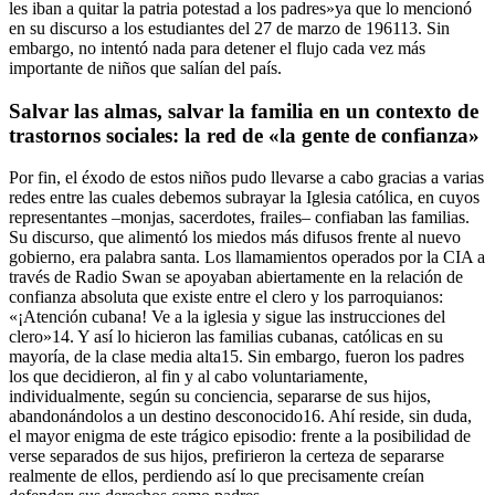
les iban a quitar la patria potestad a los padres»
ya que lo mencionó
en su discurso a los estudiantes del 27 de marzo de 1961
13
. Sin
embargo, no intentó nada para detener el flujo cada vez más
importante de niños que salían del país.
Salvar las almas, salvar la familia en un contexto de
trastornos sociales: la red de «la gente de confianza»
Por fin, el éxodo de estos niños pudo llevarse a cabo gracias a varias
redes entre las cuales debemos subrayar la Iglesia católica, en cuyos
representantes –monjas, sacerdotes, frailes– confiaban las familias.
Su discurso, que alimentó los miedos más difusos frente al nuevo
gobierno, era palabra santa. Los llamamientos operados por la CIA a
través de Radio Swan se apoyaban abiertamente en la relación de
confianza absoluta que existe entre el clero y los parroquianos:
«¡Atención cubana! Ve a la iglesia y sigue las instrucciones del
clero»
14
. Y así lo hicieron las familias cubanas, católicas en su
mayoría, de la clase media alta
15
. Sin embargo, fueron los padres
los que decidieron, al fin y al cabo voluntariamente,
individualmente, según su conciencia, separarse de sus hijos,
abandonándolos a un destino desconocido
16
. Ahí reside, sin duda,
el mayor enigma de este trágico episodio: frente a la posibilidad de
verse separados de sus hijos, prefirieron la certeza de separarse
realmente de ellos, perdiendo así lo que precisamente creían