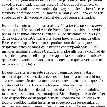
alma en las aguas turbias del océano; un país imaginario que ahora
se volvía real y cada vez más oscuro
1
. Desde aquel entonces, el
alma de estos niños se ve condenada a vagar en «los limbos»
2
–este
territorio indefinido entre La Habana, Miami y San Juan– en pos de
su identidad y del «hogar» original del que fueron arrancados.
Este es el cuento narrado por la obra gráfica
La Isla de nunca jamás,
expuesta en el Museo del Arte de Puerto Rico: es la historia vivida
por miles de niños cubanos
3
entre el 26 de diciembre de 1960 y el
22 de octubre de 1962. La artista, Rosa Irigoyen fue una de ellos.
En este corto lapso de tiempo se produce uno de los mayores
desplazamientos de niños de la historia contemporánea
4
: 14 048
menores emigran a Estados Unidos, enviados allá por la voluntad de
sus padres –pero sin ellos– para escapar a la «barbarie comunista»
que estaba invadiendo Cuba, en un contexto en que la vida de estos
niños no corre peligro.
Lo que nos interesó en este episodio traumático fue el trabajo
memorial que nos llevó de la deconstrucción de la memoria histórica
a la reconstrucción de una memoria colectiva mediante la expresión
artística del trauma. La voz de las principales víctimas –los niños–
no se escuchó durante décadas, aplastada por otras voces adultas –
familiares, institucionales, extranjeras. Sin embargo, a pesar de haber
sido desposeídos de su propia historia
5
, conservaron «huellas» de
todo lo perdido; huellas inscritas en el cuerpo que les permitieron
reconectarse con el tiempo de los orígenes y con el espacio primitivo