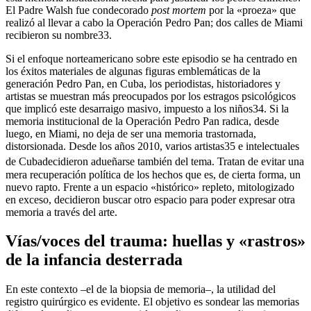
El Padre Walsh fue condecorado
post mortem
por la «proeza» que
realizó al llevar a cabo la Operación Pedro Pan; dos calles de Miami
recibieron su nombre
33
.
Si el enfoque norteamericano sobre este episodio se ha centrado en
los éxitos materiales de algunas figuras emblemáticas de la
generación Pedro Pan, en Cuba, los periodistas, historiadores y
artistas se muestran más preocupados por los estragos psicológicos
que implicó este desarraigo masivo, impuesto a los niños
34
. Si la
memoria institucional de la Operación Pedro Pan radica, desde
luego, en Miami, no deja de ser una memoria trastornada,
distorsionada. Desde los años 2010, varios artistas
35
e intelectuales
de Cuba
decidieron adueñarse también del tema. Tratan de evitar una
mera recuperación política de los hechos que es, de cierta forma, un
nuevo rapto. Frente a un espacio «histórico» repleto, mitologizado
en exceso, decidieron buscar otro espacio para poder expresar otra
memoria a través del arte.
Vías/voces del trauma: huellas y «rastros»
de la infancia desterrada
En este contexto –el de la biopsia de memoria–, la utilidad del
registro quirúrgico es evidente. El objetivo es sondear las memorias