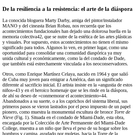
De la resiliencia a la resistencia: el arte de la diáspora
La conocida bloguera Marty Darby, amiga del pintor/instalador
MANO y del cineasta Brian Robau, nos recuerda que los
acontecimientos fundacionales han dejado una dolorosa huella en la
memoria colectiva
42
, que se nutre de la estética de las artes plásticas
y visuales. Por supuesto, estos acontecimientos no tienen el mismo
significado para todos. Algunos lo ven, en primer lugar, como una
oportunidad para consolidar una comunidad diaspórica ya muy
unida cultural y económicamente, como la del condado de Dade,
que también está estrechamente vinculada a los neoconservadores.
Otros, como Enrique Martínez Celaya, nacido en 1964 y que salió
de Cuba muy joven para emigrar a América, dan un significado
diferente al sacrificio inicial. El artista insiste en la «angustia de estos
niños»
43
y en el heroico homenaje que se les rinde en la diáspora,
de ahí su deseo de «conmemorar el acontecimiento»
44
.
Abandonados a su suerte, o a los caprichos del sistema liberal, sus
primeros pasos se vieron lastrados por el peso impuesto de un papel
pionero, como muestra la monumental escultura de bronce
Torre de
Nieve
(Fig. 1). Situada en el condado de Miami-Dade, esta obra,
encargada por la Colección de Arte Permanente del Miami-Dade
College, muestra a un niño que lleva el peso de su hogar sobre los
hombros y camina, ayudado por muletas, hacia la Torre de la