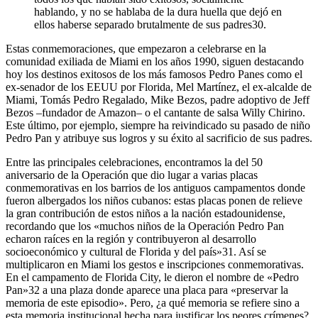
hablando, y no se hablaba de la dura huella que dejó en
ellos haberse separado brutalmente de sus padres
30
.
Estas conmemoraciones, que empezaron a celebrarse en la
comunidad exiliada de Miami en los años 1990, siguen destacando
hoy los destinos exitosos de los más famosos Pedro Panes como el
ex-senador de los EEUU por Florida, Mel Martínez, el ex-alcalde de
Miami, Tomás Pedro Regalado, Mike Bezos, padre adoptivo de Jeff
Bezos –fundador de Amazon– o el cantante de salsa Willy Chirino.
Este último, por ejemplo, siempre ha reivindicado su pasado de niño
Pedro Pan y atribuye sus logros y su éxito al sacrificio de sus padres.
Entre las principales celebraciones, encontramos la del 50
aniversario de la Operación que dio lugar a varias placas
conmemorativas en los barrios de los antiguos campamentos donde
fueron albergados los niños cubanos: estas placas ponen de relieve
la gran contribución de estos niños a la nación estadounidense,
recordando que los «muchos niños de la Operación Pedro Pan
echaron raíces en la región y contribuyeron al desarrollo
socioeconómico y cultural de Florida y del país»
31
. Así se
multiplicaron en Miami los gestos e inscripciones conmemorativas.
En el campamento de Florida City, le dieron el nombre de «Pedro
Pan»
32
a una plaza donde aparece una placa para «preservar la
memoria de este episodio». Pero, ¿a qué memoria se refiere sino a
esta memoria institucional hecha para justificar los peores crímenes?