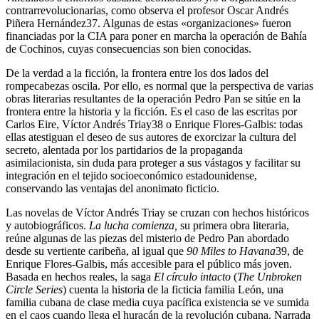
contrarrevolucionarias, como observa el profesor Oscar Andrés
Piñera Hernández
37
. Algunas de estas «organizaciones» fueron
financiadas por la CIA para poner en marcha la operación de Bahía
de Cochinos, cuyas consecuencias son bien conocidas.
De la verdad a la ficción, la frontera entre los dos lados del
rompecabezas oscila. Por ello, es normal que la perspectiva de varias
obras literarias resultantes de la operación Pedro Pan se sitúe en la
frontera entre la historia y la ficción. Es el caso de las escritas por
Carlos Eire, Víctor Andrés Triay
38
o Enrique Flores-Galbis: todas
ellas atestiguan el deseo de sus autores de exorcizar la cultura del
secreto, alentada por los partidarios de la propaganda
asimilacionista, sin duda para proteger a sus vástagos y facilitar su
integración en el tejido socioeconómico estadounidense,
conservando las ventajas del anonimato ficticio.
Las novelas de Víctor Andrés Triay se cruzan con hechos históricos
y autobiográficos.
La lucha comienza,
su primera obra literaria,
reúne algunas de las piezas del misterio de Pedro Pan abordado
desde su vertiente caribeña, al igual que
90 Miles to Havana
39
, de
Enrique Flores-Galbis, más accesible para el público más joven.
Basada en hechos reales, la saga
El círculo intacto
(
The Unbroken
Circle Series
) cuenta la historia de la ficticia familia León, una
familia cubana de clase media cuya pacífica existencia se ve sumida
en el caos cuando llega el huracán de la revolución cubana. Narrada