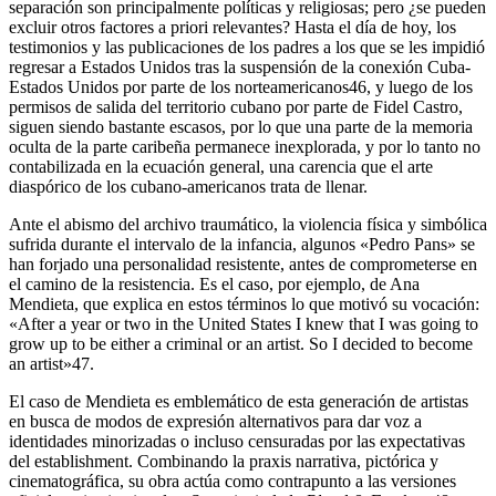
separación son principalmente políticas y religiosas; pero ¿se pueden
excluir otros factores a priori relevantes? Hasta el día de hoy, los
testimonios y las publicaciones de los padres a los que se les impidió
regresar a Estados Unidos tras la suspensión de la conexión Cuba-
Estados Unidos por parte de los norteamericanos
46
, y luego de los
permisos de salida del territorio cubano por parte de Fidel Castro,
siguen siendo bastante escasos, por lo que una parte de la memoria
oculta de la parte caribeña permanece inexplorada, y por lo tanto no
contabilizada en la ecuación general, una carencia que el arte
diaspórico de los cubano-americanos trata de llenar.
Ante el abismo del archivo traumático, la violencia física y simbólica
sufrida durante el intervalo de la infancia, algunos «Pedro Pans» se
han forjado una personalidad resistente, antes de comprometerse en
el camino de la resistencia. Es el caso, por ejemplo, de Ana
Mendieta, que explica en estos términos lo que motivó su vocación:
«After a year or two in the United States I knew that I was going to
grow up to be either a criminal or an artist. So I decided to become
an artist»
47
.
El caso de Mendieta es emblemático de esta generación de artistas
en busca de modos de expresión alternativos para dar voz a
identidades minorizadas o incluso censuradas por las expectativas
del establishment. Combinando la praxis narrativa, pictórica y
cinematográfica, su obra actúa como contrapunto a las versiones