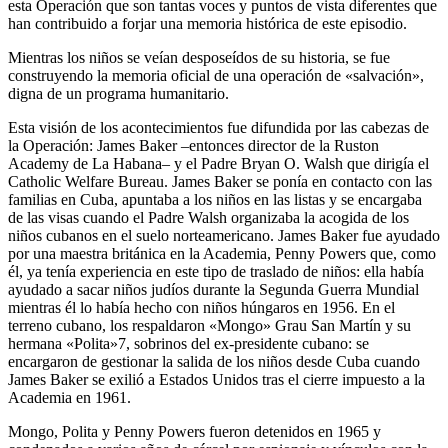
esta Operación que son tantas voces y puntos de vista diferentes que
han contribuido a forjar una memoria histórica de este episodio.
Mientras los niños se veían desposeídos de su historia, se fue
construyendo la memoria oficial de una operación de «salvación»,
digna de un programa humanitario.
Esta visión de los acontecimientos fue difundida por las cabezas de
la Operación: James Baker –entonces director de la Ruston
Academy de La Habana– y el Padre Bryan O. Walsh que dirigía el
Catholic Welfare Bureau. James Baker se ponía en contacto con las
familias en Cuba, apuntaba a los niños en las listas y se encargaba
de las visas cuando el Padre Walsh organizaba la acogida de los
niños cubanos en el suelo norteamericano. James Baker fue ayudado
por una maestra británica en la Academia, Penny Powers que, como
él, ya tenía experiencia en este tipo de traslado de niños: ella había
ayudado a sacar niños judíos durante la Segunda Guerra Mundial
mientras él lo había hecho con niños húngaros en 1956. En el
terreno cubano, los respaldaron «Mongo» Grau San Martín y su
hermana «Polita»
7
, sobrinos del ex-presidente cubano: se
encargaron de gestionar la salida de los niños desde Cuba cuando
James Baker se exilió a Estados Unidos tras el cierre impuesto a la
Academia en 1961.
Mongo, Polita y Penny Powers fueron detenidos en 1965 y