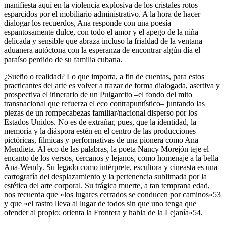
manifiesta aquí en la violencia explosiva de los cristales rotos
esparcidos por el mobiliario administrativo. A la hora de hacer
dialogar los recuerdos, Ana responde con una poesía
espantosamente dulce, con todo el amor y el apego de la niña
delicada y sensible que abraza incluso la frialdad de la ventana
aduanera autóctona con la esperanza de encontrar algún día el
paraíso perdido de su familia cubana.
¿Sueño o realidad? Lo que importa, a fin de cuentas, para estos
practicantes del arte es volver a trazar de forma dialogada, asertiva y
prospectiva el itinerario de un Pulgarcito –el fondo del mito
transnacional que refuerza el eco contrapuntístico– juntando las
piezas de un rompecabezas familiar/nacional disperso por los
Estados Unidos. No es de extrañar, pues, que la identidad, la
memoria y la diáspora estén en el centro de las producciones
pictóricas, fílmicas y performativas de una pionera como Ana
Mendieta. Al eco de las palabras, la poeta Nancy Morejón teje el
encanto de los versos, cercanos y lejanos, como homenaje a la bella
Ana-Wendy. Su legado como intérprete, escultora y cineasta es una
cartografía del desplazamiento y la pertenencia sublimada por la
estética del arte corporal. Su trágica muerte, a tan temprana edad,
nos recuerda que «los lugares cerrados se conducen por caminos»
53
y que «el rastro lleva al lugar de todos sin que uno tenga que
ofender al propio; orienta la Frontera y habla de la Lejanía»
54
.