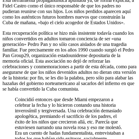
Esta herramienta propagandística apuntaba ya, de forma explícita, a
Fidel Castro como el único responsable de que los padres no
pudieran reunirse con sus hijos. Los niños perdidos aparecen aquí
como los auténticos futuros hombres nuevos que construirán la
Cuba de mañana, «bajo el cielo acogedor de Estados Unidos».
Esta recuperación política se hizo más insistente todavía cuando los
niños convertidos en adultos tomaron conciencia de ser «una
generación» Pedro Pan y no sólo casos aislados de una tragedia
familiar. Fue precisamente en los años 1990 cuando surgió el Pedro
Pan Group
29
, organización estadounidense depositaria de la
memoria oficial. Esta asociación no dejó de reforzar las
celebraciones y conmemoraciones a partir de esta década, como para
asegurarse de que los niños devenidos adultos no dieran otra versión
de la historia: por fin, se les dio la palabra, pero sólo para alabar las
hazañas del gobierno norteamericano al sacarlos del infierno en que
se había convertido la Cuba comunista.
Coincidió entonces que desde Miami empezaron a
celebrar la fecha y lo hicieron contando una historia
inverosímil y tergiversada. Una celebración demasiado
apologética, premiando el sacrificio de los padres, el
éxito de los niños que crecieron allá, etc. Parecía que
estuviesen narrando una novela rosa y eso me molestó.
Era un cuento de hadas fundamentalista, entrevistaban a
todos los que habían sido exitosos, socialmente