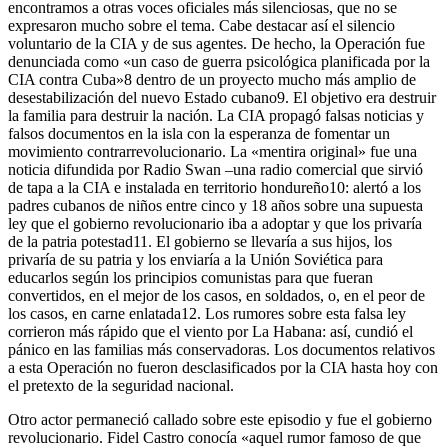
encontramos a otras voces oficiales más silenciosas, que no se
expresaron mucho sobre el tema. Cabe destacar así el silencio
voluntario de la CIA y de sus agentes. De hecho, la Operación fue
denunciada como «un caso de guerra psicológica planificada por la
CIA contra Cuba»
8
dentro de un proyecto mucho más amplio de
desestabilización del nuevo Estado cubano
9
. El objetivo era destruir
la familia para destruir la nación. La CIA propagó falsas noticias y
falsos documentos en la isla con la esperanza de fomentar un
movimiento contrarrevolucionario. La «mentira original» fue una
noticia difundida por Radio Swan –una radio comercial que sirvió
de tapa a la CIA e instalada en territorio hondureño
10
: alertó a los
padres cubanos de niños entre cinco y 18 años sobre una supuesta
ley que el gobierno revolucionario iba a adoptar y que los privaría
de la patria potestad
11
. El gobierno se llevaría a sus hijos, los
privaría de su patria y los enviaría a la Unión Soviética para
educarlos según los principios comunistas para que fueran
convertidos, en el mejor de los casos, en soldados, o, en el peor de
los casos, en carne enlatada
12
. Los rumores sobre esta falsa ley
corrieron más rápido que el viento por La Habana: así, cundió el
pánico en las familias más conservadoras. Los documentos relativos
a esta Operación no fueron desclasificados por la CIA hasta hoy con
el pretexto de la seguridad nacional.
Otro actor permaneció callado sobre este episodio y fue el gobierno
revolucionario. Fidel Castro conocía «aquel rumor famoso de que