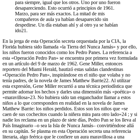
para siempre, igual que los otros. Uno por uno fueron
desapareciendo. Esto ocurrió a principios de 1961.
Marzo, para ser más exactos. La mitad de mis
compañeros de aula ya habían desaparecido sin
despedirse. Un día estaban ahí y al otro ya se habían
ido
21
.
En la jerga de esta Operación secreta orquestada por la CIA, la
Florida hubiera sido llamada «la Tierra del Nunca Jamás» y por ello,
los niños fueron conocidos como los Pedro Panes. La referencia a
esta «Operación Pedro Pan» se encuentra por primera vez formulada
en un artículo del 9 de marzo de 1962. Gene Miller, entonces
reportero del Miami Herald, bautizó estas salidas clandestinas
«Operación Pedro Pan», inspirándose en el niño que volaba y no
tenía padres, de la novela de James Matthew Barrie
22
. Al utilizar
esta expresión, Gene Miller recurrió a una técnica periodística que
permite adornar los hechos y darles una dimensión más «poética» o
«maravillosa»
23
. No hubiera sido tan enganchador llamar a estos
niños a lo que corresponden en realidad en la novela de James
Matthew Barrie: los niños perdidos. Estos son los niños que «se
caen de sus cochecitos cuando la niñera mira para otro lado»
24
; y si
nadie los reclama en un plazo de siete días, Pedro Pan se los lleva al
País Imaginario –o sea la Isla de Nunca Jamás– convirtiéndose allá
en su capitán. Se plasma en esta Operación secreta una referencia
literaria, algo feérica que le confiere un aura maravillosa a una