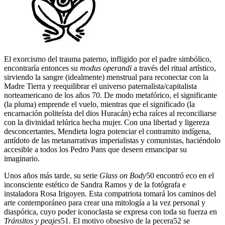
El exorcismo del trauma paterno, infligido por el padre simbólico,
encontraría entonces su
modus operandi
a través del ritual artístico,
sirviendo la sangre (idealmente) menstrual para reconectar con la
Madre Tierra y reequilibrar el universo paternalista/capitalista
norteamericano de los años 70. De modo metafórico, el significante
(la pluma) emprende el vuelo, mientras que el significado (la
encarnación politeísta del dios Huracán) echa raíces al reconciliarse
con la divinidad telúrica hecha mujer. Con una libertad y ligereza
desconcertantes, Mendieta logra potenciar el contramito indígena,
antídoto de las metanarrativas imperialistas y comunistas, haciéndolo
accesible a todos los Pedro Pans que deseen emancipar su
imaginario.
Unos años más tarde, su serie
Glass on Body
50
encontró eco en el
inconsciente estético de Sandra Ramos y de la fotógrafa e
instaladora Rosa Irigoyen. Esta compatriota tomará los caminos del
arte contemporáneo para crear una mitología a la vez personal y
diaspórica, cuyo poder iconoclasta se expresa con toda su fuerza en
Tránsitos y peajes
51
. El motivo obsesivo de la pecera
52
se