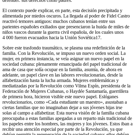
defender: sus derechos como padres.
El contexto puede explicar, en parte, esta decisión precipitada y
alimentada por miedos oscuros. La llegada al poder de Fidel Castro
reactivó temores antiguos: muchos cubanos tenían entre sus
parientes españoles exiliados que presenciaron la huida de miles de
niños vascos durante la guerra civil española, de los cuales unos
4 000 fueron evacuados hacia la Unión Soviética
17
.
Sobre este trasfondo traumático, se plasma una redefinición de la
familia. Con la Revolución, se impuso un nuevo orden social. La
mujer, en primera instancia, se veía asignar un nuevo papel en la
sociedad cubana: plenamente emancipada del papel tradicional de
ama de casa que solía ocupar en la familia, asumía, de ahora en
adelante, un papel clave en las labores revolucionarias, desde la
alfabetización hasta la lucha armada. Mujeres emblemáticas y
mediatizadas por la Revolución como Vilma Espín, presidenta de la
Federación de Mujeres Cubanas, o Haydée Santamaría, guerrillera
de primera hora, hicieron visible este nuevo papel. Eslóganes
revolucionarios, como «Cada estudiante un maestro», asustaban a
ciertas familias que no imaginaban dejar a sus jóvenes hijas irse
solas al campo a alfabetizar. Esta nueva visión de la familia cubana
preocupaba a estas familias apegadas a un reparto más tradicional de
los papeles entre los hombres, las mujeres y los jóvenes. Estos iban a
recibir una atención especial por parte de la Revolución, ya que
debían permitir la regeneración de la sociedad cubana; ellos debían