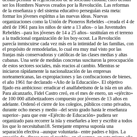
ser los Hombres Nuevos creados por la Revolución. Las reformas
de la enseñanza y del sistema educativo perseguían esta meta:
formar los jóvenes espíritus a las nuevas ideas. Nuevas
organizaciones como la Unión de Pioneros Rebeldes –creada el 4 de
abril de 1961 para los niños de siete a 13 años– o las Juventudes
Rebeldes –para los jóvenes de 14 a 25 años– sustituían en el terreno
a la tradicional organización de los boy-scout. La Revolución
parecía inmiscuirse cada vez más en la intimidad de las familias, con
el propósito de remodelarlas, lo cual era muy mal visto por las
franjas más conservadoras y católicas de las clases medias y altas
cubanas. Una serie de medidas concretas suscitaron la preocupación
de estos sectores sociales, más reacios al cambio. Mientras se
iniciaron rápidamente la nacionalización de las empresas
norteamericanas, las expropiaciones y las confiscaciones de bienes,
el año 1961 fue declarado «Año de la Educación». El objetivo
fijado era ambicioso: erradicar el analfabetismo de la isla en un año.
Para alcanzarlo, Fidel Castro creó, en el mes de enero, un «ejército»
de 100 000 alfabetizadores compuesto por jóvenes de 13 años en
adelante. Ordenó el cierre de los colegios, públicos como privados,
durante ocho meses y medio –del sexto grado hasta le enseñanza
superior– para que este «Ejército de Educación» pudiera ser
organizado para recorrer la isla y enseñarles a leer y escribir a todos
los que lo necesitaban
18
. Semejante empresa suponía una
separación efectiva –aunque voluntaria– entre padres e hijos. La