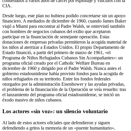
condenados a varios años de cárcel por espionaje y vínculos con la
CIA.
Desde luego, este plan no hubiera podido concretarse sin un apoyo
financiero. A mediados de diciembre de 1960, cuando James Baker
viajó a Miami para encontrar al Padre Walsh, se entrevistó también
con hombres de negocios cubanos del exilio que aceptaron
participar en la financiación de semejante operación. Estas
donaciones de empresas privadas permitieron la acogida material de
los niños al aterrizar a Estados Unidos. El propio Departamento de
Estado financió, a partir del primero de marzo de 1961, «el
Programa de Niños Refugiados Cubanos Sin Acompañantes»: un
programa oficial creado por el Catholic Welfare Bureau en
diciembre de 1960 y dirigido por el Padre Walsh. Nunca antes el
gobierno estadounidense había provisto fondos para la acogida de
niños refugiados en su territorio. Entre los fondos federales
otorgados por la administración Eisenhower y las ayudas privadas,
el problema de la financiación de la Operación se veía resuelto: tras
el lanzamiento del programa oficial estadounidense, se inició un
éxodo masivo de niños cubanos.
Los actores «sin voz»: un silencio voluntario
Al lado de estos actores oficiales que defendieron y siguen
defendiendo a gritos la memoria de un «puente humanitario»,