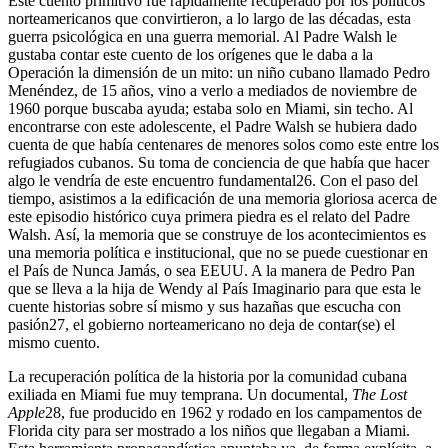
Este cuento primitivo fue rápidamente recuperado por los políticos
norteamericanos que convirtieron, a lo largo de las décadas, esta
guerra psicológica en una guerra memorial. Al Padre Walsh le
gustaba contar este cuento de los orígenes que le daba a la
Operación la dimensión de un mito: un niño cubano llamado Pedro
Menéndez, de 15 años, vino a verlo a mediados de noviembre de
1960 porque buscaba ayuda; estaba solo en Miami, sin techo. Al
encontrarse con este adolescente, el Padre Walsh se hubiera dado
cuenta de que había centenares de menores solos como este entre los
refugiados cubanos. Su toma de conciencia de que había que hacer
algo le vendría de este encuentro fundamental
26
. Con el paso del
tiempo, asistimos a la edificación de una memoria gloriosa acerca de
este episodio histórico cuya primera piedra es el relato del Padre
Walsh. Así, la memoria que se construye de los acontecimientos es
una memoria política e institucional, que no se puede cuestionar en
el País de Nunca Jamás, o sea EEUU. A la manera de Pedro Pan
que se lleva a la hija de Wendy al País Imaginario para que esta le
cuente historias sobre sí mismo y sus hazañas que escucha con
pasión
27
, el gobierno norteamericano no deja de contar(se) el
mismo cuento.
La recuperación política de la historia por la comunidad cubana
exiliada en Miami fue muy temprana. Un documental,
The Lost
Apple
28
, fue producido en 1962 y rodado en los campamentos de
Florida city para ser mostrado a los niños que llegaban a Miami.