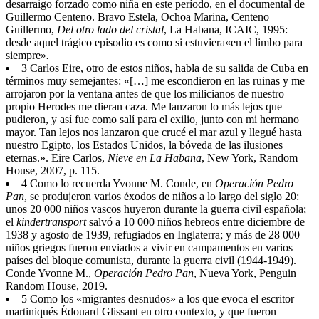
desarraigo forzado como niña en este período, en el documental de
Guillermo Centeno.
Bravo
Estela,
Ochoa
Marina,
Centeno
Guillermo,
Del otro lado del cristal
, La Habana, ICAIC, 1995:
desde aquel trágico episodio es como si estuviera
«en el limbo para
siempre»
.
3
Carlos Eire, otro de estos niños, habla de su salida de Cuba en
términos muy semejantes: «[…] me escondieron en las ruinas y me
arrojaron por la ventana antes de que los milicianos de nuestro
propio Herodes me dieran caza. Me lanzaron lo más lejos que
pudieron, y así fue como salí para el exilio, junto con mi hermano
mayor. Tan lejos nos lanzaron que crucé el mar azul y llegué hasta
nuestro Egipto, los Estados Unidos, la bóveda de las ilusiones
eternas.».
Eire
Carlos,
Nieve en La Habana
, New York, Random
House, 2007, p. 115.
4
Como lo recuerda Yvonne M. Conde, en
Operación Pedro
Pan
, se produjeron varios éxodos de niños a lo largo del siglo 20:
unos 20 000 niños vascos huyeron durante la guerra civil española;
el
kindertransport
salvó a 10 000 niños hebreos entre diciembre de
1938 y agosto de 1939, refugiados en Inglaterra; y más de 28 000
niños griegos fueron enviados a vivir en campamentos en varios
países del bloque comunista, durante la guerra civil (1944-1949).
Conde
Yvonne M.,
Operación Pedro Pan
, Nueva York, Penguin
Random House, 2019.
5
Como los «migrantes desnudos» a los que evoca el escritor
martiniqués Édouard Glissant en otro contexto, y que fueron