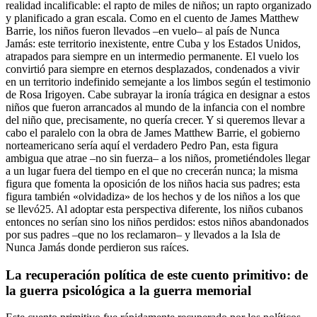
realidad incalificable: el rapto de miles de niños; un rapto organizado
y planificado a gran escala. Como en el cuento de James Matthew
Barrie, los niños fueron llevados –en vuelo– al país de Nunca
Jamás: este territorio inexistente, entre Cuba y los Estados Unidos,
atrapados para siempre en un intermedio permanente. El vuelo los
convirtió para siempre en eternos desplazados, condenados a vivir
en un territorio indefinido semejante a los limbos según el testimonio
de Rosa Irigoyen. Cabe subrayar la ironía trágica en designar a estos
niños que fueron arrancados al mundo de la infancia con el nombre
del niño que, precisamente, no quería crecer. Y si queremos llevar a
cabo el paralelo con la obra de James Matthew Barrie, el gobierno
norteamericano sería aquí el verdadero Pedro Pan, esta figura
ambigua que atrae –no sin fuerza– a los niños, prometiéndoles llegar
a un lugar fuera del tiempo en el que no crecerán nunca; la misma
figura que fomenta la oposición de los niños hacia sus padres; esta
figura también «olvidadiza» de los hechos y de los niños a los que
se llevó
25
. Al adoptar esta perspectiva diferente, los niños cubanos
entonces no serían sino los niños perdidos: estos niños abandonados
por sus padres –que no los reclamaron– y llevados a la Isla de
Nunca Jamás donde perdieron sus raíces.
La recuperación política de este cuento primitivo: de
la guerra psicológica a la guerra memorial