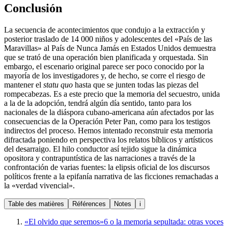
Conclusión
La secuencia de acontecimientos que condujo a la extracción y
posterior traslado de 14 000 niños y adolescentes del «País de las
Maravillas» al País de Nunca Jamás en Estados Unidos demuestra
que se trató de una operación bien planificada y orquestada. Sin
embargo, el escenario original parece ser poco conocido por la
mayoría de los investigadores y, de hecho, se corre el riesgo de
mantener el
statu quo
hasta que se junten todas las piezas del
rompecabezas. Es a este precio que la memoria del secuestro, unida
a la de la adopción, tendrá algún día sentido, tanto para los
nacionales de la diáspora cubano-americana aún afectados por las
consecuencias de la Operación Peter Pan, como para los testigos
indirectos del proceso. Hemos intentado reconstruir esta memoria
difractada poniendo en perspectiva los relatos bíblicos y artísticos
del desarraigo. El hilo conductor así tejido sigue la dinámica
opositora y contrapuntística de las narraciones a través de la
confrontación de varias fuentes: la elipsis oficial de los discursos
políticos frente a la epifanía narrativa de las ficciones remachadas a
la «verdad vivencial».
Table des matières
Références
Notes
i
«El olvido que seremos»6 o la memoria sepultada: otras voces