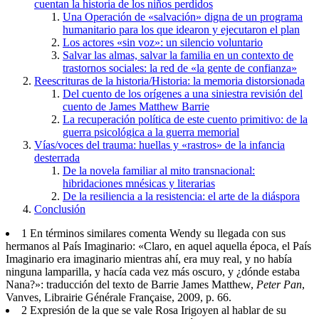
cuentan la historia de los niños perdidos
Una Operación de «salvación» digna de un programa
humanitario para los que idearon y ejecutaron el plan
Los actores «sin voz»: un silencio voluntario
Salvar las almas, salvar la familia en un contexto de
trastornos sociales: la red de «la gente de confianza»
Reescrituras de la historia/Historia: la memoria distorsionada
Del cuento de los orígenes a una siniestra revisión del
cuento de James Matthew Barrie
La recuperación política de este cuento primitivo: de la
guerra psicológica a la guerra memorial
Vías/voces del trauma: huellas y «rastros» de la infancia
desterrada
De la novela familiar al mito transnacional:
hibridaciones mnésicas y literarias
De la resiliencia a la resistencia: el arte de la diáspora
Conclusión
1
En términos similares comenta Wendy su llegada con sus
hermanos al País Imaginario: «Claro, en aquel aquella época, el País
Imaginario era imaginario mientras ahí, era muy real, y no había
ninguna lamparilla, y hacía cada vez más oscuro, y ¿dónde estaba
Nana?»: traducción del texto de
Barrie
James Matthew,
Peter Pan
,
Vanves, Librairie Générale Française, 2009, p. 66.
2
Expresión de la que se vale Rosa Irigoyen al hablar de su