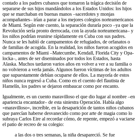
contado a los padres cubanos que tomaron la trágica decisión de
separarse de sus hijos mandándolos a los Estados Unidos: los hijos
que se marchaban en buenas manos –sacerdotes y monjas
acompañantes– irían a parar a los mejores colegios norteamericanos
de Miami. Según este cuento, la separación duraría poco –ya que la
Revolución sería pronto derrocada, con la ayuda norteamericana– y
los niños podrían reunirse rápidamente en Cuba con sus padres.
Nunca se les habló de campamentos de refugiados, de orfanatos o
de familias de acogida. En la realidad, los niños fueron acogidos en
campamentos de Miami –Matecumbe, Kendall, Florida City y Opa-
locka–, antes de ser diseminados por todos los Estados, hasta
Alaska. Muchos tardaron varios años en volver a ver a su familia o
no volvieron a verla jamás. Algunos fueron víctimas de los adultos
que supuestamente debían ocuparse de ellos. La mayoría de estos
niños nunca regresó a Cuba. Como en el cuento del flautista de
Hamelín, los padres se dejaron embaucar como por encanto.
Igualmente, es un cuento maravilloso el que dio lugar al nombre –en
apariencia encantador– de esta siniestra Operación. Había algo
«maravilloso», increíble, en la desaparición de tantos niños cubanos
que parecían haberse desvanecido como por arte de magia como lo
subraya Carlos Eire al recordar cómo, de repente, empezó a vaciarse
el patio de recreo de su colegio:
a las dos o tres semanas, la niña desapareció. Se fue