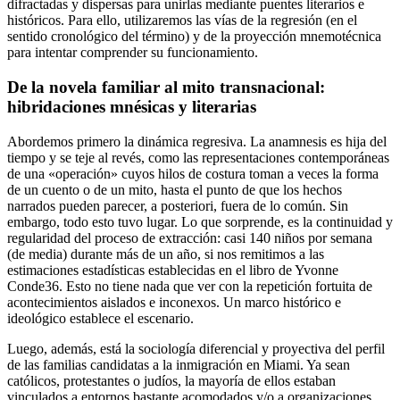
difractadas y dispersas para unirlas mediante puentes literarios e
históricos. Para ello, utilizaremos las vías de la regresión (en el
sentido cronológico del término) y de la proyección mnemotécnica
para intentar comprender su funcionamiento.
De la novela familiar al mito transnacional:
hibridaciones mnésicas y literarias
Abordemos primero la dinámica regresiva. La anamnesis es hija del
tiempo y se teje al revés, como las representaciones contemporáneas
de una «operación» cuyos hilos de costura toman a veces la forma
de un cuento o de un mito, hasta el punto de que los hechos
narrados pueden parecer, a posteriori, fuera de lo común. Sin
embargo, todo esto tuvo lugar. Lo que sorprende, es la continuidad y
regularidad del proceso de extracción: casi 140 niños por semana
(de media) durante más de un año, si nos remitimos a las
estimaciones estadísticas establecidas en el libro de Yvonne
Conde
36
. Esto no tiene nada que ver con la repetición fortuita de
acontecimientos aislados e inconexos. Un marco histórico e
ideológico establece el escenario.
Luego, además, está la sociología diferencial y proyectiva del perfil
de las familias candidatas a la inmigración en Miami. Ya sean
católicos, protestantes o judíos, la mayoría de ellos estaban
vinculados a entornos bastante acomodados y/o a organizaciones