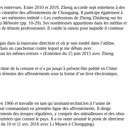
des entrevues. Entre 2010 et 2019, Zheng accorde sept entretiens à des
du cimetière des affrontements de Chongqing. Il participe également à
de ses mémoires intitulé « Les confessions de Zheng Zhisheng sur les
a Mémoire
(pp. 10-29). Ses nombreuses apparitions dans les médias et
de témoin professionnel. Il confie la raison pour laquelle il continue
 pas dans la mauvaise direction et où je suis tombé dans l’abîme.
é dans un cauchemar contre lequel je me débats avec
t pas les mêmes erreurs » (Entretien du 15 juin 2015 avec Zheng
ictime de la censure et n’a pu jusqu’à présent être publié en Chine
es témoins des affrontements sous la forme d’un livre électronique,
1966 et travaille en tant qu’assistant-technicien à l’usine de
ipal commandant en première ligne des affrontements. Il dirige
ements des troupes régulières, y compris des mitrailleuses et des obus
rtriers que connut le pays. Il a en outre assumé le poste de directeur
en du 10 et 11 avr. 2016 avec Li Musen à Chongqing).