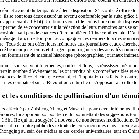
ière et avaient du temps libre à leur disposition. S’ils ont été officiell
ils se sont tous deux assuré un revenu confortable par la suite grâce à l
 appartenant à l’État). Un bon revenu et le temps libre dont ils disposent
r permet de se concentrer sur la rédaction de leurs mémoires sans se sou
nsible avait peu de chances d’être publié en Chine continentale. D’aut
 ne ménagent aucun effort pour accompagner ces derniers lors des nombreu
e. Tous deux ont offert leurs mémoires aux journalistes et aux chercheu
sacré beaucoup de temps et d’argent pour organiser des activités commém
e en fournissant du matériel historique (photographies, journaux intimes, a
onnels sont souvent fragmentés, confus et flous, ils réussissent néanmoi
 certain nombre d’événements, les ont rendus plus compréhensibles et 
nces, le fil conducteur, le résultat, et l’imputation des faits. En outr
n sur les combats et sur la Révolution culturelle et s’opposant au culte d
e et les conditions de pollinisation d’un tém
rs effectué par Zhisheng Zheng et Musen Li pour devenir témoins. Il pe
émoires, lui apportant son soutien et lui soumettant des suggestions tout
s à Shu He qui lui a suggéré à nouveau de nombreuses modifications. D’au
vues ; il a en outre publié des extraits de leurs mémoires dans la revue 
Chongqing au sein des médias et des cercles universitaires, tant en Chine