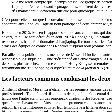
« Je me rends compte que le temps presse : ce groupe de personn
la plupart d’entre eux sont septuagénaires, souffrent de diverse
dès maintenant, il deviendra difficile pour quiconque, au fil d
C’est pour cette raison que Li convainc et mobilise de nombreux témoin
appartenu aux Rebelles jusqu’au bout participent à cette entreprise
7
, 
En outre, en 2015, Musen Li apporte son aide aux chercheurs qui doc
envergure qui se sont déroulés en août 1967 à Chongqing : la bataille p
résidence des hauts fonctionnaires à Panjiaping. Il retourne sur le théâ
armes des équipes de combat des Rebelles jusqu’au bout (comme par ex
Par ailleurs, la publication des mémoires de Musen Li incite une au
responsable logistique de l’usine d’électricité du fleuve Yangtze
8
à Cho
deux ans plus tard chez le même éditeur à Hong Kong ses mémoires i
révolutionnaire de Chongqing et représentante de la faction 815
(2013
Les facteurs communs conduisant les deux 
Zhisheng Zheng et Musen Li n’étaient pas les premiers témoins des af
professionnels. Tout d’abord, ils ont tous deux joué un rôle central d
tandis que l’autre était l’un des principaux dirigeants des Rebelles 
que d’autres l’ayant vécu. Ainsi, lorsqu’ils prennent connaissance des f
rétablir la vérité historique et livrer leur témoignage à la génération
historique, et parce que de tels témoins sont rares, ils deviennent le po