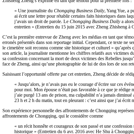
Zhisheng Zheng s’exprime en tant que témoin pour la première fois :
« Une journaliste du
Chongqing Business Daily
, Yang Yue, a p
ai écrit une lettre pour rétablir certains faits historiques dans la
j’avais un droit de parole. Le
Chongqing Business Daily
a alors
entretien » (Entretien du 15 juin 2015 avec Zheng Zhisheng à
C’est la première entrevue de Zheng avec les médias en tant que témoin
erronés présentés dans son reportage initial. Cependant, ce texte ne se
le cimetière soit reconnu comme site historique et culturel » qu’après 
son article, la journaliste mentionne les chiffres relatifs aux victimes
sa confession concernant la mort de deux victimes des Rebelles jusqu’au
face de Zheng, ainsi qu’une photographie de lui de dos lors de son ret
Saisissant l’opportunité offerte par cet entretien, Zheng décide de réd
« Jusqu’alors, je n’avais pas eu le courage d’écrire sur ces évén
pour moi. Mon épouse n’était pas favorable à ce que je rédige m
j’aie purgé 13 ans de prison, ma culpabilité n’a jamais diminué a
23 h et 2 h du matin, tout en pleurant : c’est ainsi que j’ai 
Son expérience personnelle des affrontements de Chongqing représente
affrontements de Chongqing, qui le considère comme
« un récit honnête et courageux de son passé et une confession s
historique » (Entretien du 6 avr. 2016 avec He Shu à Chongqing