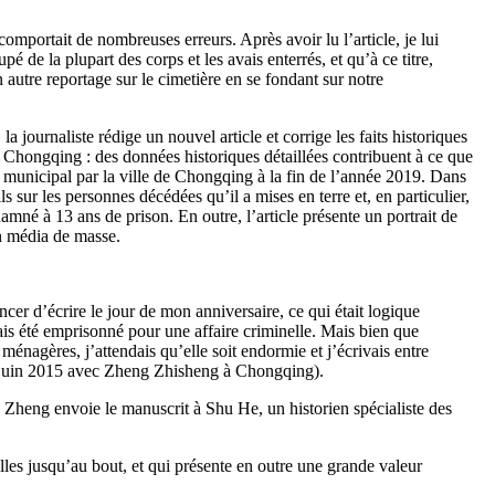
mportait de nombreuses erreurs. Après avoir lu l’article, je lui
upé de la plupart des corps et les avais enterrés, et qu’à ce titre,
n autre reportage sur le cimetière en se fondant sur notre
ournaliste rédige un nouvel article et corrige les faits historiques
« Chongqing : des données historiques détaillées contribuent à ce que
au municipal par la ville de Chongqing à la fin de l’année 2019. Dans
s sur les personnes décédées qu’il a mises en terre et, en particulier,
amné à 13 ans de prison. En outre, l’article présente un portrait de
un média de masse.
cer d’écrire le jour de mon anniversaire, ce qui était logique
ais été emprisonné pour une affaire criminelle. Mais bien que
ménagères, j’attendais qu’elle soit endormie et j’écrivais entre
16 juin 2015 avec Zheng Zhisheng à Chongqing).
 Zheng envoie le manuscrit à Shu He, un historien spécialiste des
lles jusqu’au bout, et qui présente en outre une grande valeur