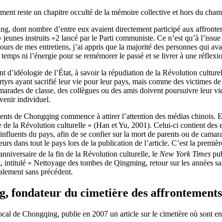
ment reste un chapitre occulté de la mémoire collective et hors du cham
ing, dont nombre d’entre eux avaient directement participé aux affronte
 jeunes instruits »
2
lancé par le Parti communiste. Ce n’est qu’à l’issue 
rs de mes entretiens, j’ai appris que la majorité des personnes qui avai
e temps ni l’énergie pour se remémorer le passé et se livrer à une réflexi
nt d’idéologie de l’État, à savoir la répudiation de la Révolution cultu
rs ayant sacrifié leur vie pour leur pays, mais comme des victimes de 
marades de classe, des collègues ou des amis doivent poursuivre leur vie
venir individuel.
ments de Chongqing commence à attirer l’attention des médias chinois. 
se de la Révolution culturelle » (Han et Yu, 2001). Celui-ci contient de
s influents du pays, afin de se confier sur la mort de parents ou de cama
teurs dans tout le pays lors de la publication de l’article. C’est la prem
anniversaire de la fin de la Révolution culturelle, le
New York Times
pub
intitulé « Nettoyage des tombes de Qingming, retour sur les années sang
galement sans précédent.
g, fondateur du cimetière des affrontement
local de Chongqing, publie en 2007 un article sur le cimetière où sont 