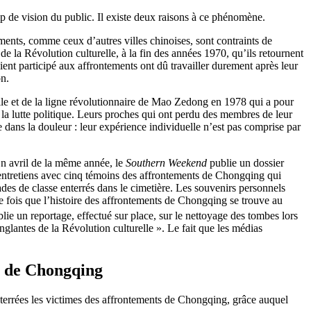
p de vision du public. Il existe deux raisons à ce phénomène.
ments, comme ceux d’autres villes chinoises, sont contraints de
de la Révolution culturelle, à la fin des années 1970, qu’ils retournent
ent participé aux affrontements ont dû travailler durement après leur
on.
relle et de la ligne révolutionnaire de Mao Zedong en 1978 qui a pour
la lutte politique. Leurs proches qui ont perdu des membres de leur
 dans la douleur : leur expérience individuelle n’est pas comprise par
En avril de la même année, le
Southern Weekend
publie un dossier
s entretiens avec cinq témoins des affrontements de Chongqing qui
rades de classe enterrés dans le cimetière. Les souvenirs personnels
ière fois que l’histoire des affrontements de Chongqing se trouve au
lie un reportage, effectué sur place, sur le nettoyage des tombes lors
lantes de la Révolution culturelle ». Le fait que les médias
s de Chongqing
enterrées les victimes des affrontements de Chongqing, grâce auquel