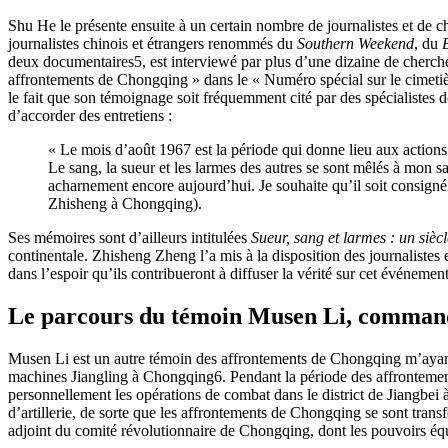
Shu He le présente ensuite à un certain nombre de journalistes et de c
journalistes chinois et étrangers renommés du
Southern Weekend
, du
deux documentaires
5
, est interviewé par plus d’une dizaine de cherc
affrontements de Chongqing » dans le « Numéro spécial sur le cimet
le fait que son témoignage soit fréquemment cité par des spécialistes d
d’accorder des entretiens :
« Le mois d’août 1967 est la période qui donne lieu aux actions 
Le sang, la sueur et les larmes des autres se sont mêlés à mon 
acharnement encore aujourd’hui. Je souhaite qu’il soit consigné
Zhisheng à Chongqing).
Ses mémoires sont d’ailleurs intitulées
Sueur, sang et larmes : un sièc
continentale. Zhisheng Zheng l’a mis à la disposition des journalistes 
dans l’espoir qu’ils contribueront à diffuser la vérité sur cet événement
Le parcours du témoin Musen Li, commanda
Musen Li est un autre témoin des affrontements de Chongqing m’ayant ac
machines Jiangling à Chongqing
6
. Pendant la période des affrontemen
personnellement les opérations de combat dans le district de Jiangbei à
d’artillerie, de sorte que les affrontements de Chongqing se sont tran
adjoint du comité révolutionnaire de Chongqing, dont les pouvoirs équ