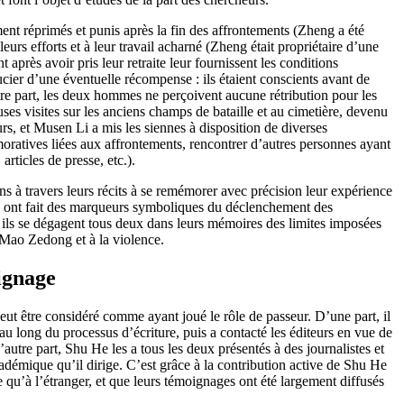
ement réprimés et punis après la fin des affrontements (Zheng a été
eurs efforts et à leur travail acharné (Zheng était propriétaire d’une
 après avoir pris leur retraite leur fournissent les conditions
cier d’une éventuelle récompense : ils étaient conscients avant de
re part, les deux hommes ne perçoivent aucune rétribution pour les
ses visites sur les anciens champs de bataille et au cimetière, devenu
rs, et Musen Li a mis les siennes à disposition de diverses
oratives liées aux affrontements, rencontrer d’autres personnes ayant
rticles de presse, etc.).
ns à travers leurs récits à se remémorer avec précision leur expérience
en ont fait des marqueurs symboliques du déclenchement des
e, ils se dégagent tous deux dans leurs mémoires des limites imposées
e Mao Zedong et à la violence.
oignage
ut être considéré comme ayant joué le rôle de passeur. D’une part, il
 au long du processus d’écriture, puis a contacté les éditeurs en vue de
tre part, Shu He les a tous les deux présentés à des journalistes et
académique qu’il dirige. C’est grâce à la contribution active de Shu He
 qu’à l’étranger, et que leurs témoignages ont été largement diffusés