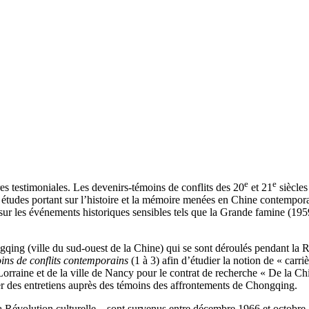
e
e
es testimoniales. Les devenirs-témoins de conflits des
20
et 21
siècles
tudes portant sur l’histoire et la mémoire menées en Chine contemporaine
 sur les événements historiques sensibles tels que la Grande famine (19
ng (ville du sud-ouest de la Chine) qui se sont déroulés pendant la Révol
ins de conflits contemporains
(1 à 3) afin d’étudier la notion de « carri
rraine et de la ville de Nancy pour le contrat de recherche « De la Chi
r des entretiens auprès des témoins des affrontements de Chongqing.
 la Révolution culturelle – sont survenus entre décembre 1966 et octobr