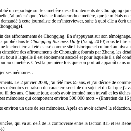
ublié un reportage sur le cimetière des affrontements de Chongqing qui co
quelle j’ai précisé que j’étais le fondateur du cimetière, que je m’étais occ
 demandé à cette journaliste de m’interviewer, suite à quoi elle a écrit u
 Chongqing)
4
.
 des affrontements de Chongqing. En s’appuyant sur son témoignage, la j
ra publié dans le
Chongqing Business Daily
(Yang, 2010) sous le titre 
que le cimetière ait été classé comme site historique et culturel au nive
 du cimetière des affrontements de Chongqing fournis par Zheng, les détail
 bout à laquelle il est étroitement associé et pour laquelle il a été cond
our au cimetière. C’est la première fois que son portrait apparaît dans 
iger ses mémoires :
ements. Le 2 janvier 2008, j’ai fêté mes 65 ans, et j’ai décidé de commen
es mémoires en raison du caractère sensible du sujet et du fait que j’av
u fil des ans. Chaque jour, après avoir terminé mon travail et les tâches 
écrit mes mémoires qui comportent environ 500 000 mots » (Entretien du 
 environ un tiers de ses mémoires. Après en avoir achevé la rédaction,
incère, qui va au-delà de la controverse entre la faction 815 et les Rebe
.).