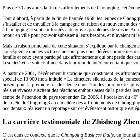
Plus de 30 ans après la fin des affrontements de Chongqing, cet événe
Tout d’abord, à partir de la fin de l’année 1968, les jeunes de Chongq
s’installer et de travailler à la campagne en raison du mouvement des «
à Chongqing et sont confrontés à de graves problèmes de survie. Au cou
retour en ville pour pouvoir subsister à leurs besoins, et n’avaient ni l
Mais la raison principale de cette situation s’explique par le changeme
conséquence que les victimes ne sont plus considérées comme des marty
famille et ceux ayant participé aux affrontements qui ont perdu des ca
la société et se voit confinée dans leur monde intérieur en tant que sou
À partir de 2001, l’événement historique que constituent les affronte
spécial de 13 000 mots intitulé « Le cimetière silencieux de la jeunes
brisent pour la première fois le silence dans l’un des journaux les plu
réels et vivaces suscitent des réactions enthousiastes de la part des lec
e
centre de l’attention du pays tout entier. En 2006, à l’occasion du 40
de la fête de Qingming
3
au cimetière des affrontements de Chongqing, 
occidentaux réalisent un reportage sur cet événement historique est é
La carrière testimoniale de Zhisheng Zhen
C’est dans ce contexte que le
Chongqing Business Daily
, un journal 