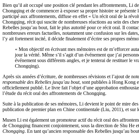
Bien qu’il ait occupé une position clé pendant les affrontements, Li 
Chongqing et de commencer à exposer sa propre histoire se présente l
participé aux affrontements, diffuse en effet « Un récit oral de la r
Chongqing, récit qui suscite de nombreuses réactions au sein des cherc
Rebelles jusqu’au bout, fait le plus autorité pour ce récit oral. Il cont
nombreuses erreurs factuelles, notamment une confusion sur les dates
l’y ait fortement incité, il décide finalement d’écrire ses propres mém
« Mon objectif en écrivant mes mémoires est de m’efforcer autant
jour la vérité. Même s’il s’agit d’un événement que j’ai person
événement sous différents angles, et je tenterai de restituer le 
Chongqing).
Après six années d’écriture, de nombreuses révisions et l’ajout de no
responsable des Rebelles jusqu’au bout
, sont publiées à Hong Kong e
officiellement publié. Le livre fait l’objet d’une approbation enthousi
l’étude du récit oral des affrontements de Chongqing.
Suite à la publication de ses mémoires, Li devient le point de mire des 
publication de premier plan en Chine continentale (Liu, 2011), et sur 
Musen Li est également un promoteur actif du récit oral des affrontem
de Chongqing financent conjointement, sous la direction de Shu He et
Chongqing
. En tant qu’ancien responsable des Rebelles jusqu’au bout,