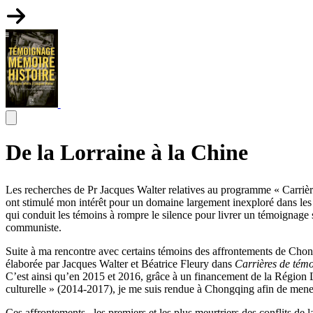
De la Lorraine à la Chine
Les recherches de Pr Jacques Walter relatives au programme « Carrièr
ont stimulé mon intérêt pour un domaine largement inexploré dans les é
qui conduit les témoins à rompre le silence pour livrer un témoignage
communiste.
Suite à ma rencontre avec certains témoins des affrontements de Chongqi
élaborée par Jacques Walter et Béatrice Fleury dans
Carrières de témo
C’est ainsi qu’en 2015 et 2016, grâce à un financement de la Région Lo
culturelle » (2014-2017), je me suis rendue à Chongqing afin de mene
Ces affrontements– les premiers et les plus meurtriers des conflits de