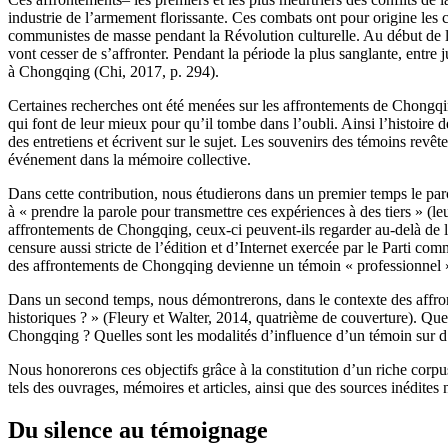
industrie de l’armement florissante. Ces combats ont pour origine les c
communistes de masse pendant la Révolution culturelle. Au début de l’a
vont cesser de s’affronter. Pendant la période la plus sanglante, entre j
à Chongqing (Chi, 2017, p. 294).
Certaines recherches ont été menées sur les affrontements de Chongq
qui font de leur mieux pour qu’il tombe dans l’oubli. Ainsi l’histoire 
des entretiens et écrivent sur le sujet. Les souvenirs des témoins revê
événement dans la mémoire collective.
Dans cette contribution, nous étudierons dans un premier temps le par
à « prendre la parole pour transmettre ces expériences à des tiers » (le
affrontements de Chongqing, ceux-ci peuvent-ils regarder au-delà de le
censure aussi stricte de l’édition et d’Internet exercée par le Parti c
des affrontements de Chongqing devienne un témoin « professionnel 
Dans un second temps, nous démontrerons, dans le contexte des affronte
historiques ? » (Fleury et Walter, 2014, quatrième de couverture). Que
Chongqing ? Quelles sont les modalités d’influence d’un témoin sur d’au
Nous honorerons ces objectifs grâce à la constitution d’un riche cor
tels des ouvrages, mémoires et articles, ainsi que des sources inédites
Du silence au témoignage