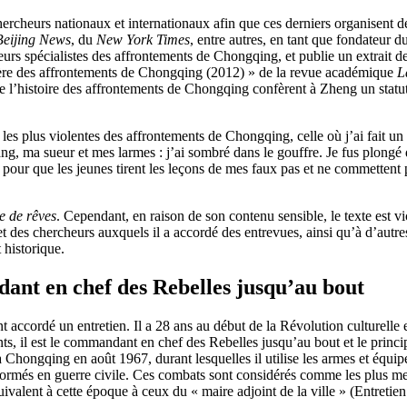
hercheurs nationaux et internationaux afin que ces derniers organisent 
Beijing News
, du
New York Times
, entre autres, en tant que fondateur 
heurs spécialistes des affrontements de Chongqing, et publie un extrait 
ière des affrontements de Chongqing (2012) » de la revue académique
L
e l’histoire des affrontements de Chongqing confèrent à Zheng un statut 
les plus violentes des affrontements de Chongqing, celle où j’ai fait un
sang, ma sueur et mes larmes : j’ai sombré dans le gouffre. Je fus plong
 pour que les jeunes tirent les leçons de mes faux pas et ne commetten
le de rêves
. Cependant, en raison de son contenu sensible, le texte est v
et des chercheurs auxquels il a accordé des entrevues, ainsi qu’à d’autr
 historique.
nt en chef des Rebelles jusqu’au bout
cordé un entretien. Il a 28 ans au début de la Révolution culturelle en 
ts, il est le commandant en chef des Rebelles jusqu’au bout et le princ
 Chongqing en août 1967, durant lesquelles il utilise les armes et équip
sformés en guerre civile. Ces combats sont considérés comme les plus meu
ivalent à cette époque à ceux du « maire adjoint de la ville » (Entreti