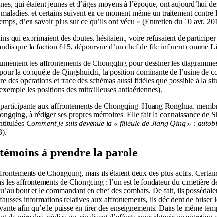
es, qui étaient jeunes et d’âges moyens à l’époque, ont aujourd’hui de
s maladies, et certains suivent en ce moment même un traitement contre le
u temps, d’en savoir plus sur ce qu’ils ont vécu » (Entretien du 10 avr.
s qui exprimaient des doutes, hésitaient, voire refusaient de participer 
tandis que la faction 815, dépourvue d’un chef de file influent comme Li
umentent les affrontements de Chongqing pour dessiner les diagrammes
our la conquête de Qingshuichi, la position dominante de l’usine de cons
tre des opérations et trace des schémas aussi fidèles que possible à la sit
emple les positions des mitrailleuses antiaériennes).
tre participante aux affrontements de Chongqing, Huang Ronghua, membr
ngqing, à rédiger ses propres mémoires. Elle fait la connaissance de Sh
ntitulées
Comment je suis devenue la « filleule de Jiang Qing » : au
).
témoins à prendre la parole
frontements de Chongqing, mais ils étaient deux des plus actifs. Certa
ans les affrontements de Chongqing : l’un est le fondateur du cimetière
jusqu’au bout et le commandant en chef des combats. De fait, ils posséd
ausses informations relatives aux affrontements, ils décident de briser l
 suivante afin qu’elle puisse en tirer des enseignements. Dans le même te
int de mire des médias qui rivalisent d’efforts pour obtenir un entretien e