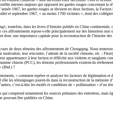
onflits internes majeurs qui opposent les gardes rouges concernant la rép
nnée 1967, les gardes rouges se divisent en deux factions, la Faction 81
uillet et septembre 1967, « au moins 1700 victimes », dont des collégiens,
ing
1
, toutefois, dans les livres d’histoire publiés en Chine continentale, c
de ces affrontements repose-t-elle principalement sur des historiens non 
tent donc une importance capitale pour la reconstruction de l’histoire de
cours de deux témoins des affrontements de Chongqing. Nous tenterons d’
ur motivation, leur rencontre, l’attente de la société chinoise, etc. ; Fl
ur appartenance à leur faction et réfléchir aux violents et sanglants com
ommuniste chinois (PCC), les témoins professionnels existent-ils réelleme
» (
Ibid.
) ?
ments, « comment repérer et analyser les facteurs de légitimation et de
l rôle les témoignages jouent-ils dans la reconstruction de la mémoire d
tres, c’est-à-dire les motifs et conditions de « pollinisation » d’un té
pus qui comprend notamment les sources primaires des entretiens, mais é
 ne pouvant être publiées en Chine.