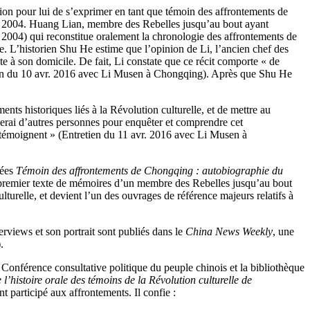
ion pour lui de s’exprimer en tant que témoin des affrontements de
 en 2004. Huang Lian, membre des Rebelles jusqu’au bout ayant
, 2004) qui reconstitue oralement la chronologie des affrontements de
e. L’historien Shu He estime que l’opinion de Li, l’ancien chef des
site à son domicile. De fait, Li constate que ce récit comporte « de
retien du 10 avr. 2016 avec Li Musen à Chongqing). Après que Shu He
nts historiques liés à la Révolution culturelle, et de mettre au
herai d’autres personnes pour enquêter et comprendre cet
 en témoignent » (Entretien du 11 avr. 2016 avec Li Musen à
lées
Témoin des affrontements de Chongqing : autobiographie du
u premier texte de mémoires d’un membre des Rebelles jusqu’au bout
lturelle, et devient l’un des ouvrages de référence majeurs relatifs à
terviews et son portrait sont publiés dans le
China News Weekly
, une
.
Conférence consultative politique du peuple chinois et la bibliothèque
 l’histoire orale des témoins de la Révolution culturelle de
t participé aux affrontements. Il confie :