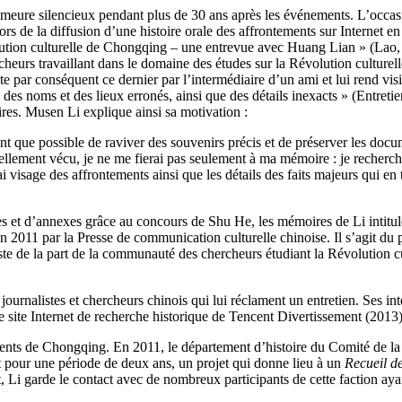
demeure silencieux pendant plus de 30 ans après les événements. L’occas
ors de la diffusion d’une histoire orale des affrontements sur Internet
évolution culturelle de Chongqing – une entrevue avec Huang Lian » (Lao
heurs travaillant dans le domaine des études sur la Révolution culturell
acte par conséquent ce dernier par l’intermédiaire d’un ami et lui rend vi
, des noms et des lieux erronés, ainsi que des détails inexacts » (Ent
oires. Musen Li explique ainsi sa motivation :
 que possible de raviver des souvenirs précis et de préserver les docume
nellement vécu, je ne me fierai pas seulement à ma mémoire : je recherc
vrai visage des affrontements ainsi que les détails des faits majeurs qui
tes et d’annexes grâce au concours de Shu He, les mémoires de Li intitu
n 2011 par la Presse de communication culturelle chinoise. Il s’agit d
aste de la part de la communauté des chercheurs étudiant la Révolution cu
journalistes et chercheurs chinois qui lui réclament un entretien. Ses in
le site Internet de recherche historique de Tencent Divertissement (2013)
ents de Chongqing. En 2011, le département d’histoire du Comité de la 
 pour une période de deux ans, un projet qui donne lieu à un
Recueil de
 Li garde le contact avec de nombreux participants de cette faction ayan