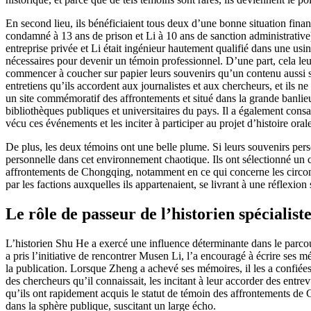
En second lieu, ils bénéficiaient tous deux d’une bonne situation financ
condamné à 13 ans de prison et Li à 10 ans de sanction administrative), 
entreprise privée et Li était ingénieur hautement qualifié dans une usine
nécessaires pour devenir un témoin professionnel. D’une part, cela leu
commencer à coucher sur papier leurs souvenirs qu’un contenu aussi se
entretiens qu’ils accordent aux journalistes et aux chercheurs, et ils
un site commémoratif des affrontements et situé dans la grande banlieu
bibliothèques publiques et universitaires du pays. Il a également con
vécu ces événements et les inciter à participer au projet d’histoire oral
De plus, les deux témoins ont une belle plume. Si leurs souvenirs pers
personnelle dans cet environnement chaotique. Ils ont sélectionné un
affrontements de Chongqing, notamment en ce qui concerne les circonsta
par les factions auxquelles ils appartenaient, se livrant à une réflexio
Le rôle de passeur de l’historien spécialist
L’historien Shu He a exercé une influence déterminante dans le parcou
a pris l’initiative de rencontrer Musen Li, l’a encouragé à écrire ses m
la publication. Lorsque Zheng a achevé ses mémoires, il les a confiée
des chercheurs qu’il connaissait, les incitant à leur accorder des entre
qu’ils ont rapidement acquis le statut de témoin des affrontements de 
dans la sphère publique, suscitant un large écho.