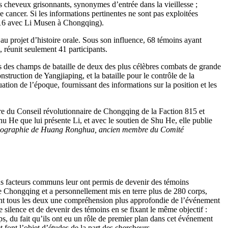
s cheveux grisonnants, synonymes d’entrée dans la vieillesse ;
 cancer. Si les informations pertinentes ne sont pas exploitées
 2016 avec Li Musen à Chongqing).
au projet d’histoire orale. Sous son influence, 68 témoins ayant
, réunit seulement 41 participants.
 des champs de bataille de deux des plus célèbres combats de grande
truction de Yangjiaping, et la bataille pour le contrôle de la
uation de l’époque, fournissant des informations sur la position et les
e du Conseil révolutionnaire de Chongqing de la Faction 815 et
u He que lui présente Li, et avec le soutien de Shu He, elle publie
tobiographie de Huang Ronghua, ancien membre du Comité
ins facteurs communs leur ont permis de devenir des témoins
 de Chongqing et a personnellement mis en terre plus de 280 corps,
aient tous les deux une compréhension plus approfondie de l’événement
e silence et de devenir des témoins en se fixant le même objectif :
mps, du fait qu’ils ont eu un rôle de premier plan dans cet événement
t font l’objet d’études de la part des chercheurs.