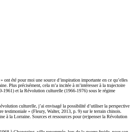
 » ont été pour moi une source d’inspiration importante en ce qu’elles
. Plus précisément, cela m’a incitée à m’intéresser à la trajectoire
59-1961) et la Révolution culturelle (1966-1976) sous le régime
ution culturelle, j’ai envisagé la possibilité d’utiliser la perspective
ère testimoniale » (Fleury, Walter, 2013, p. 9) sur le terrain chinois.
ne à la Lorraine. Sources et ressources pour (re)penser la Révolution
e 1968 à Chongqing, ville renommée, lors de la guerre froide, pour son